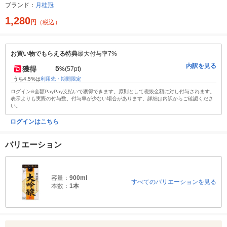
ブランド：
月桂冠
1,280
円
（税込）
お買い物でもらえる特典
最大付与率7%
内訳を見る
5
獲得
%
(57pt)
うち4.5%は
利用先・期間限定
ログイン&全額PayPay支払いで獲得できます。原則として税抜金額に対し付与されます。
表示よりも実際の付与数、付与率が少ない場合があります。詳細は内訳からご確認くださ
い。
ログインはこちら
バリエーション
容量：
900ml
すべてのバリエーションを見る
本数：
1本