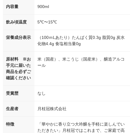
内容量
900ml
飲み頃温度
5℃〜15℃
栄養成分表示
（100ｍLあたり）たんぱく質0.3g 脂質0g 炭水
化物4.4g 食塩相当量0g
原材料 ※お
米（国産）、米こうじ（国産米）、醸造アルコ
手元に届いた
ール
商品を必ずご
確認ください
受賞歴
なし
生産者
月桂冠株式会社
特徴
「華やかに香り立つ大吟醸を手軽に楽しんでい
ただきたい」月桂冠ではこれまで、ご家庭で高