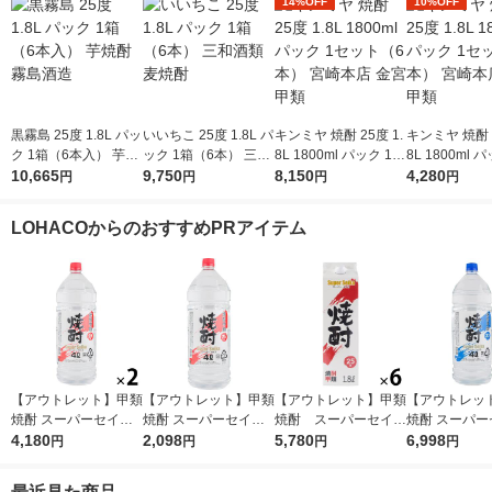
14%OFF
10%OFF
黒霧島 25度 1.8L パッ
いいちこ 25度 1.8L パ
キンミヤ 焼酎 25度 1.
キンミヤ 焼酎 2
ク 1箱（6本入） 芋焼
ック 1箱（6本） 三和
8L 1800ml パック 1セ
8L 1800ml 
酎 霧島酒造
10,665
酒類 麦焼酎
9,750
ット（6本） 宮崎本店
8,150
ット（3本） 
4,280
円
円
円
円
金宮 甲類
金宮 甲類
LOHACOからのおすすめPRアイテム
【アウトレット】甲類
【アウトレット】甲類
【アウトレット】甲類
【アウトレッ
焼酎 スーパーセイカ
焼酎 スーパーセイカ
焼酎 スーパーセイカ
焼酎 スーパー
25度 4L 1セット（2
4,180
25度 4L 1本 東亜酒造
2,098
25度 1.8L 1800ml
5,780
20度 4L 1セ
6,998
円
円
円
円
本） 東亜酒造
パック 1セット（6
×4） 東亜酒
本） 東亜酒造