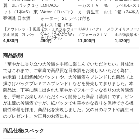
【アウトレット】風雪
【水・ミネラルウォー
HAKU（ハク） メラ
アイリスフーズ
男山淡麗 2L パック
ター】LOHACO Wate
ノフォーカスＩＶ 4
山の強炭酸水 
1セット（1本×6） 東
4,980
r（ロハコウォータ
490
5ｇ 資生堂 おまけ
11,000
レス 500ml 1
1,420
円
円
円
円
亜酒造 日本酒
ー）2L ラベルレス 1
付き
本入）
箱（5本入）（イチオ
商品説明
シ） オリジナル
「華やかに香り立つ大吟醸を手軽に楽しんでいただきたい」月桂冠
ではこれまで、ご家庭で高品質な日本酒をお楽しみいただく為に、
純米酒（山田錦純米パック）や、大吟醸酒をブレンドした商品（上
撰さけパックプレミアムブレンド）などを発売して参りました。本
商品は、丁寧に醸し出された華やかでフルーティな香りの大吟醸酒
を、手軽にお楽しみいただくべく開発した商品（清酒）です。ビン
が主流の吟醸酒ですが、紙パックでも華やかな香りを保持できる機
能性容器を採用、商品化を実現しました。父の日のギフトや誕生日
のプレゼント、お正月のお酒にも。
商品仕様/スペック