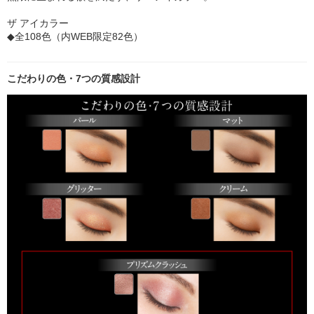
ザ アイカラー
◆全108色（内WEB限定82色）
こだわりの色・7つの質感設計