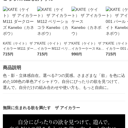
KATE（ケイト） ザ ア
KATE（ケイト） ザ ア
KATE（ケイト） ザ ア
KATE（ケイト
イカラー M111 ダーク
イカラー M112 ベリー
イカラーケース Kane
イカラー 001
ローズ Kanebo（カネ
715
ショコラ Kanebo（カ
715
bo（カネボウ）
990
ル・ホワイト K
715
円
円
円
円
ボウ）
ネボウ）
（カネボウ）
商品説明
色・影・立体感自在。選べる7つの質感。さまざまな「欲」を色に込
めた108色の単色アイシャドウ。自分にぴったりの欲を見つけて、
選んで。自分だけの組み合わせや使い方も、もっと自由に。
無限に生まれる欲を満たす ザ アイカラー