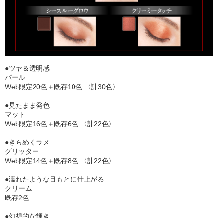
●ツヤ＆透明感
パール
Web限定20色＋既存10色 〈計30色〉
●見たまま発色
マット
Web限定16色＋既存6色 〈計22色〉
●きらめくラメ
グリッター
Web限定14色＋既存8色 〈計22色〉
●濡れたような目もとに仕上がる
クリーム
既存2色
●幻想的な輝き