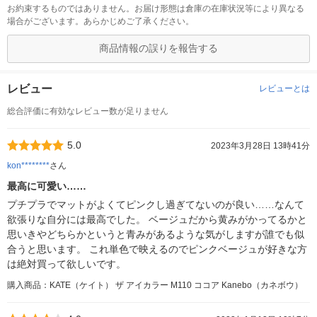
お約束するものではありません。お届け形態は倉庫の在庫状況等により異なる
場合がございます。あらかじめご了承ください。
商品情報の誤りを報告する
レビュー
レビューとは
総合評価に有効なレビュー数が足りません
5.0
2023年3月28日 13時41分
kon********
さん
最高に可愛い……
プチプラでマットがよくてピンクし過ぎてないのが良い……なんて
欲張りな自分には最高でした。 ベージュだから黄みがかってるかと
思いきやどちらかというと青みがあるような気がしますが誰でも似
合うと思います。 これ単色で映えるのでピンクベージュが好きな方
は絶対買って欲しいです。
購入商品：KATE（ケイト） ザ アイカラー M110 ココア Kanebo（カネボウ）