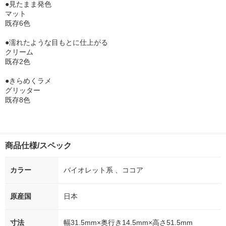
●見たまま発色
マット
既存6色
●濡れたような目もとに仕上がる
クリーム
既存2色
●きらめくラメ
グリッター
既存8色
商品仕様/スペック
カラー
バイオレット系 、ココア
原産国
日本
寸法
幅31.5mm×奥行き14.5mm×高さ51.5mm