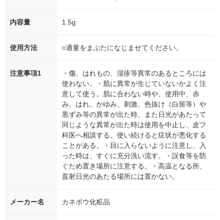
内容量
1.5g
使用方法
○適量をまぶたになじませてください。
注意事項1
・傷、はれもの、湿疹等異常のあるところには
使わない。・肌に異常が生じていないかよく注
意して使う。肌に合わない時や、使用中、赤
み、はれ、かゆみ、刺激、色抜け（白斑等）や
黒ずみ等の異常が出た時、また日光があたって
同じような異常が出た時は使用を中止し、皮フ
科医へ相談する。使い続けると症状が悪化する
ことがある。・目に入らないように注意し、入
った時は、すぐに充分洗い流す。・誤食等を防
ぐため置き場所に注意する。・高温となる所、
直射日光のあたる場所には置かない。
メーカー名
カネボウ化粧品