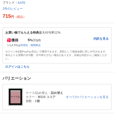
ブランド：
KATE
2件のレビュー
715
円
（税込）
お買い物でもらえる特典
最大付与率11%
内訳を見る
5
獲得
%
(31pt)
うち4.5%は
利用先・期間限定
ログイン&全額PayPay支払いで獲得できます。原則として税抜金額に対し付与されます。
表示よりも実際の付与数、付与率が少ない場合があります。詳細は内訳からご確認くださ
い。
ログインはこちら
バリエーション
ケース/詰め替え：
詰め替え
カラー：
M110 ココア
すべてのバリエーションを見る
個数：
1個