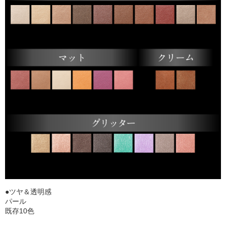
●ツヤ＆透明感
パール
既存10色