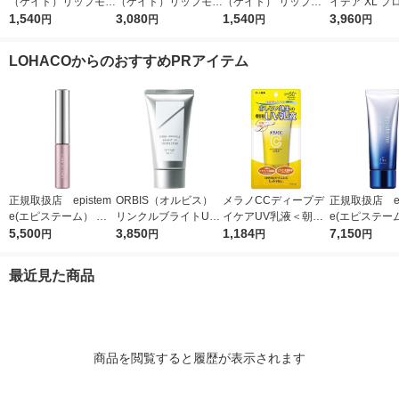
（ケイト）リップモン
（ケイト）リップモン
（ケイト） リップモ
イデア XL プ
スター 04 パンプキン
1,540
スター 04 パンプキン
3,080
ンスター 14 憧れの日
1,540
ョントーンアッ
3,960
円
円
円
円
ワイン カネボウ 口紅
ワイン 2個 カネボウ
光浴 カネボウ 口紅
ーズ+ SPF5
口紅
++++
LOHACOからのおすすめPRアイテム
正規取扱店 epistem
ORBIS（オルビス）
メラノCCディープデ
正規取扱店 ep
e(エピステーム） パ
リンクルブライトUV
イケアUV乳液＜朝用
e(エピステー
ワライズラッシュセラ
5,500
プロテクター N 50g
3,850
日焼け止め乳液＞50g
1,184
ワイトUVレー
7,150
円
円
円
円
ム 4.5ml まつげ美容
（医薬部外品）
SPF50+・PA++++ロ
F50+／PA++
液
ート製薬
日焼け止め
最近見た商品
商品を閲覧すると履歴が表示されます