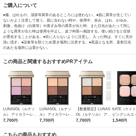
ご購入について
●傷、はれもの、湿疹等異常のあるところには使わない。●肌に異常が生じてい
ないかよく注意して使う。肌に合わない時や、使用中、赤み、はれ、かゆみ、
刺激、色抜け（白斑等）や黒ずみ等の異常が出た時、また日光があたって同じ
ような異常が出た時は使用を中止し、皮フ科医へ相談する。使い続けると症状
が悪化することがある。●目に入らないように注意し、入った時は、すぐに充分
洗い流す。●誤食等を防ぐため置き場所に注意する。●高温となる所、直射日光
のあたる場所には置かない。
この商品と関連するおすすめPRアイテム
LUNASOL（ルナソ
LUNASOL（ルナソ
【数量限定】LUNAS
KATE（ケイ
ル） アイカラーレー
ル） アイカラーレー
OL（ルナソル） アイ
ピングシルエ
ションＮ 20
7,700
ションＮ 17
7,700
カラーレーションN 1
7,700
ドウ PK-1 
1,540
円
円
円
円
5 おまけつきセット
ロゼ ポップカ
アイシャドウ
こちらの商品もおすすめ