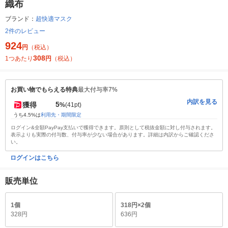
織布
ブランド：
超快適マスク
2件のレビュー
924
円
（税込）
308
1つあたり
円
（税込）
お買い物でもらえる特典
最大付与率7%
内訳を見る
5
獲得
%
(41pt)
うち4.5%は
利用先・期間限定
ログイン&全額PayPay支払いで獲得できます。原則として税抜金額に対し付与されます。
表示よりも実際の付与数、付与率が少ない場合があります。詳細は内訳からご確認くださ
い。
ログインはこちら
販売単位
1個
318円×2個
328円
636円