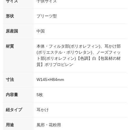
サイズ
子供サイズ
形状
プリーツ型
原産国
中国
材質
本体・フィルタ部(ポリオレフィン)、耳かけ部
(ポリエステル・ポリウレタン)、ノーズフィッ
ト部(ポリオレフィン)【色調】白【包装材の材
質】ポリプロピレン
寸法
W145×H84mm
内容量
5枚
紐タイプ
耳かけ
用途
風邪・花粉用