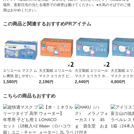
場所、直射日光の当たる場所での保管は避けてください。●火気のそばでのご使
用はおやめください。
この商品と関連するおすすめPRアイテム
エリエール マスク ム
大王製紙 エリエール
大王製紙 エリエール
大王製紙 エリ
レ爽快 息しやすい
マスク エリカラ ピン
マスク エリカラ ホワ
マスク エリカ
プリーツ型 幅広耳ゴ
1,580
クベージュ ふつうサ
2,196
イトナチュラル ふつ
2,440
イトナチュラル
4,800
円
円
円
円
ム アイスブル- ふつ
イズ 1セット（30枚入
うサイズ 1セット（30
うサイズ 1セ
うサイズ 1箱（30枚
×2箱）日本製 カラー
枚入×2箱）日本製 カ
枚入×4箱）日
こちらの商品もおすすめ
入） 大王製紙 日本
マスク
ラーマスク
ラーマスク
製