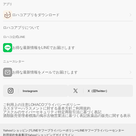
アプリ
ロハコアプリをダウンロード
ロハコアプリについて
ロハコ公式LINE
お得な最新情報をLINEでお届けします
ニュースレター
お得な最新情報をメールでお届けします
Instagram
X（旧Twitter）
ご利用上の注意
LOHACOプライバシーポリシー
カスタマーハラスメントに対する基本方針
ご利用規約
アスクルのサイバーセキュリティ
特定商取引法に基づく表記
酒類販売管理者標識の掲示
古物営業法に基づく表記
医薬品の販売に関する表示
Yahoo!ショッピング
LINEヤフープライバシーポリシー
LINEヤフープライバシーセンター
利用規約
免責事項
Yahoo!ショッピングガイドライン