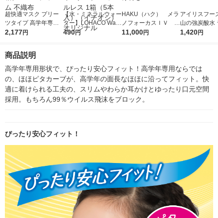
超快適マスク プリー
【水・ミネラルウォー
HAKU（ハク） メラ
アイリスフーズ
ツタイプ 高学年専用
ター】LOHACO Wate
ノフォーカスＩＶ 4
山の強炭酸水 
子ども用 1セット（18
2,177
r（ロハコウォータ
490
5ｇ 資生堂 おまけ
11,000
レス 500ml 1
1,420
円
円
円
円
枚入×2箱）ユニ・チ
ー）2L ラベルレス 1
付き
本入）
ャーム 不織布
箱（5本入）（イチオ
商品説明
シ） オリジナル
高学年専用形状で、ぴったり安心フィット！高学年専用ならでは
の、ほほピタカーブが、高学年の面長なほほに沿ってフィット。快
適に着けられる工夫の、スリムやわらか耳かけとゆったり口元空間
採用。もちろん99％ウイルス飛沫をブロック。
ぴったり安心フィット！