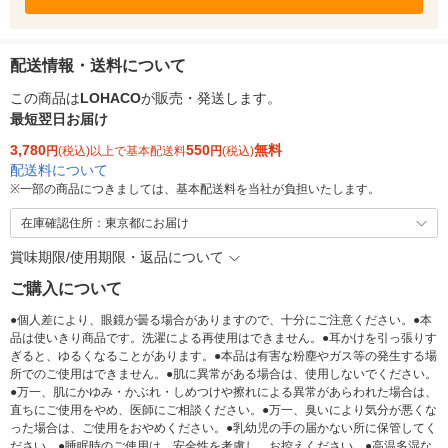
配送情報・送料について
この商品は
LOHACO
が販売・発送します。
最短翌日お届け
3,780
550
無料
円
(税込)以上で基本配送料
円
(税込)
配送料について
※
一部の商品につきましては、基本配送料を当社が負担いたします。
在庫確認住所：東京都にお届け
賞味期限/使用期限・返品について
ご購入について
●個人差により、眼鏡が曇る場合がありますので、十分にご注意ください。●本
品は使いきり商品です。洗濯による再使用はできません。●耳かけを引っ張りす
ぎると、ゆるくなることがあります。●本品は有害な粉塵やガス等の発生する場
所でのご使用はできません。●肌に異常がある場合は、使用しないでください。
●万一、肌にかゆみ・かぶれ・しめつけや擦れによる異常があらわれた場合は、
直ちにご使用をやめ、医師にご相談ください。●万一、臭いにより気分が悪くな
った場合は、ご使用をおやめください。●乳幼児の手の届かない所に保管してく
ださい。●睡眠時のご使用は、安全性を考慮し、お控えください。●高温多湿な