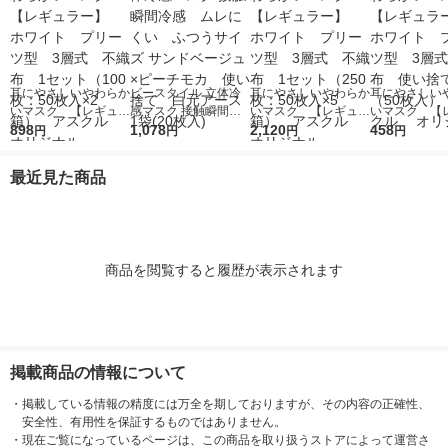
耳にやさしいやわらか
ビースタイル 立体冷
耳にやさしいやわらか
耳にやさしい
いマスク 【レギュラ
感マスク 接触瞬間冷
いマスク 【レギュラ
いマスク 【
ー】 ホワイト プリ
898
感 ムレにくい ふつ
1,078
ー】 ホワイト プリ
2,120
ー】 ホワイ
458
円
円
円
円
ーツ型 3層式 不織
うサイズ サンドベー
ーツ型 3層式 不織
ーツ型 3層
布 1セット（100
ジュ×ピーチモカ 使
布 1セット（250
布 使い捨て
最近見た商品
枚：50枚入×2箱）
い捨て 白元アース 1
枚：50枚入×5箱）
（50枚入） 
アスクル オリジナ
袋(20枚入)
アスクル オリジナ
ル オリジナ
ル
ル
商品を閲覧すると履歴が表示されます
掲載商品の情報について
・
掲載している情報の精度には万全を期しておりますが、その内容の正確性、
安全性、有用性を保証するものではありません。
・
現在ご覧になっているページは、この商品を取り扱うストアによって運営さ