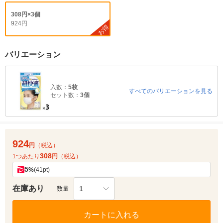
308円×3個
924円
お得
バリエーション
入数：
5枚
すべてのバリエーションを見る
セット数：
3個
924
円
（税込）
308
1つあたり
円
（税込）
5
%
(41pt)
在庫あり
1
数量
カートに入れる