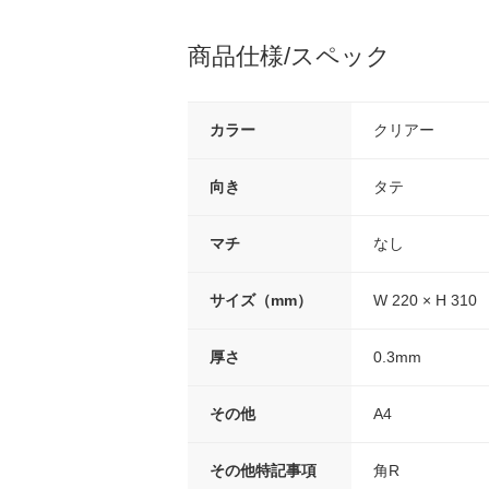
商品仕様/スペック
カラー
クリアー
向き
タテ
マチ
なし
サイズ（mm）
W 220 × H 310
厚さ
0.3mm
その他
A4
その他特記事項
角R