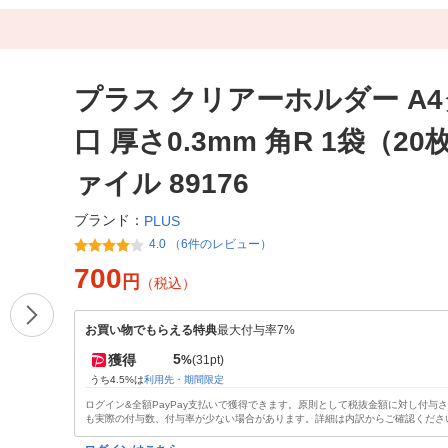
プラス クリアーホルダー A4
口 厚さ0.3mm 角R 1袋（20
ァイル 89176
ブランド：
PLUS
4.0 （6件のレビュー）
700
円
（税込）
お買い物でもらえる特典
最大付与率7%
5
獲得
%
(31pt)
うち4.5%は
利用先・期間限定
ログイン&全額PayPay支払いで獲得できます。原則として税抜金額に対し付与
も実際の付与数、付与率が少ない場合があります。詳細は内訳からご確認くださ