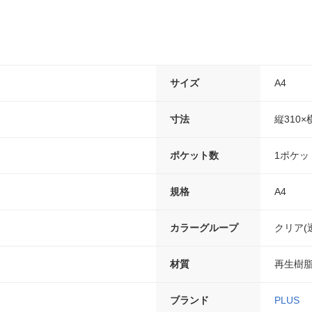
サイズ
A4
寸法
縦310×
ポケット数
1ポケッ
規格
A4
カラーグループ
クリア(
材質
再生樹脂
ブランド
PLUS