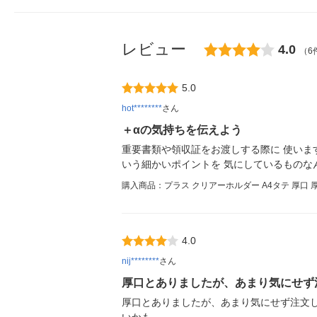
レビュー
4.0
（6
5.0
hot********
さん
＋αの気持ちを伝えよう
重要書類や領収証をお渡しする際に 使いま
いう細かいポイントを 気にしているものな
購入商品：プラス クリアーホルダー A4タテ 厚口 厚さ0
4.0
nij********
さん
厚口とありましたが、あまり気にせず
厚口とありましたが、あまり気にせず注文し