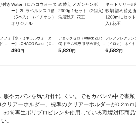
ラノフォ
【水・ミネラルウォータ
アタックゼロ（Attack ZER
フレアフレグランス 
資生
ー】LOHACO Water（ロハ
O) ドラム式専用 詰め替え メ
（イロカ） ネイ
コウォーター）2L ラベルレ
ガジャンボ 2300g 1セット
ーの香り 柔軟剤 
490
5,820
6,582
円
円
円
ス 1箱（5本入）（イチオ
（2個入) 洗濯洗剤 花王
特大 1200ml 1
シ） オリジナル
入) 花王
に服やカバンを気づ付けにくい。でもカバンの中で書類
A4クリアーホルダー。標準のクリアーホルダーが0.2ｍｍ
ｍｍ。50％再生ポリプロピレンを使用している環境対応商
さい。