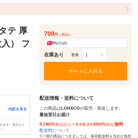
タテ 厚
700
円
（税込）
枚入） フ
5
%
(31pt)
在庫あり
1
数量
カートに入れる
配送情報・送料について
この商品は
LOHACO
が販売・発送します。
内訳を見る
最短翌日お届け
3,780
550
無料
円
(税込)以上で基本配送料
円
(税込)
されます。表示より
い。
配送料について
※
一部の商品につきましては、基本配送料を当社が負担