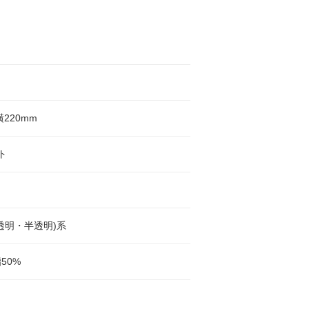
横220mm
ト
透明・半透明)系
50%