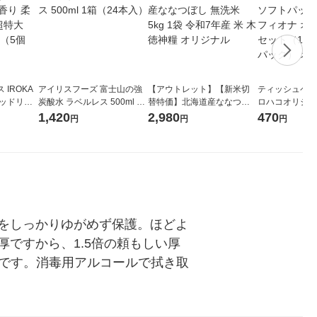
IROKA
アイリスフーズ 富士山の強
【アウトレット】【新米切
ティッシュペーパ
キッドリリ
炭酸水 ラベルレス 500ml 1
替特価】北海道産ななつぼ
ロハコオリジナ
詰め替え 超
箱（24本入）
し 無洗米 5kg 1袋 令和7年産
ックティッシュ
1,420
2,980
470
円
円
円
セット（5個
米 木徳神糧 オリジナル
リジナル 1セ
5個入×2パック
ル
をしっかりゆがめず保護。ほどよ
厚ですから、1.5倍の頼もしい厚
品です。消毒用アルコールで拭き取