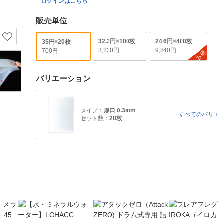
ログインはこちら
販売単位
32.3円×100枚
24.6円×400枚
35円×20枚
3,230円
9,840円
700円
お得
バリエーション
タイプ：
厚口 0.3mm
すべてのバリ
セット数：
20枚