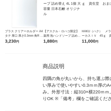
プラス クリアーホルダー A4
【アスクル・ロハコ限定】
HAKU（ハク） メ
タテ 厚口 厚さ0.3mm 角R 1
薬用 泡ハンドソープ 詰め替
ーカスＩＶ 45ｇ 
パック（100枚：20枚入×
え 4L 1個 大容量 日本石鹸
堂 おまけ付き
3,230
1,880
11,000
円
円
円
5） ファイル 89176
オリジナル
商品説明
四隅の角が丸いから、持ち運ぶ際
い厚みで使いやすい0.3ｍｍ厚の
み。外形寸法：縦310×横220
りOK ※「備考」欄をご確認くだ