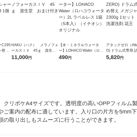
C295
HAKU（ハク） メラノフォ
【水・ミネラルウォータ
アタックゼロ（Atta
ペン替芯
ーカスＩＶ 45ｇ 資生
ー】LOHACO Water（ロハ
O) ドラム式専用 
堂 おまけ付き
コウォーター）2L ラベルレ
ガジャンボ 2300g
11,000
490
5,820
円
円
円
ス 1箱（5本入）（イチオ
（2個入) 洗濯洗剤
シ） オリジナル
、クリポケA4サイズです。透明度の高いOPPフィルム
やご案内の配布に適しています。入り口の片方を5mm
類の取り出しもスムーズに行うことができます。