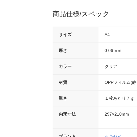
商品仕様/スペック
サイズ
A4
厚さ
0.06ｍｍ
カラー
クリア
材質
OPPフィルム(静
重さ
１枚あたり７ｇ
内形寸法
297×210mm
ブランド
セキセイ