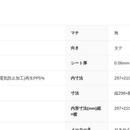
マチ
無
向き
タテ
シート厚
0.06mm
電気防止加工)再生PP5%
内寸法
297×21
寸法
縦298×
内形寸法(mm)縦
297×21
×横
メーカー名
セキセ