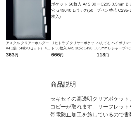
アスクル クリアーホルダー
リヒトラブ クリヤーポケッ
ぺんてる ハイポリマー
A4 1袋（4枚×3セット） 4山
ト 50枚入 A4S 30穴 G49040
0.5mm B シャープ
インデックス付 ファイル オ
1パック(50枚入)
C295-B 1個
363
666
118
円
円
円
リジナル
商品説明
セキセイの高透明クリアポケット
コピーが取れます。リーフレット
帯電防止加工を施しているので書