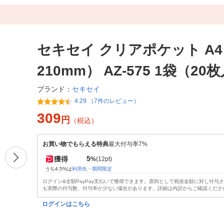
セキセイ クリアポケット A4（
210mm） AZ-575 1袋（20
セキセイ
ブランド：
4.29 （7件のレビュー）
309
円
（税込）
お買い物でもらえる特典
最大付与率7%
5
獲得
%
(12pt)
うち4.5%は
利用先・期間限定
ログイン&全額PayPay支払いで獲得できます。原則として税抜金額に対し付与
も実際の付与数、付与率が少ない場合があります。詳細は内訳からご確認くださ
ログインはこちら