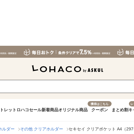
獲得はこちら
レ
トレット
ロハコセール
新着商品
オリジナル商品
クーポン
まとめ割
キ
ホルダー
その他 クリアホルダー
セキセイ クリアポケット A4（297×2