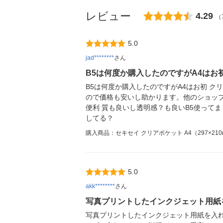
レビュー
4.29
（
5.0
jad********
さん
B5は何度か購入したのですがA4はお
B5は何度か購入したのですがA4はお初 
ので価格も安いし助かります。他のショッ
便利 質も良いし透明感？も良いB5使って
してる？
購入商品：セキセイ クリアポケット A4（297×210mm
5.0
akk********
さん
写真プリントしたインクジェット用紙
写真プリントしたインクジェット用紙を入