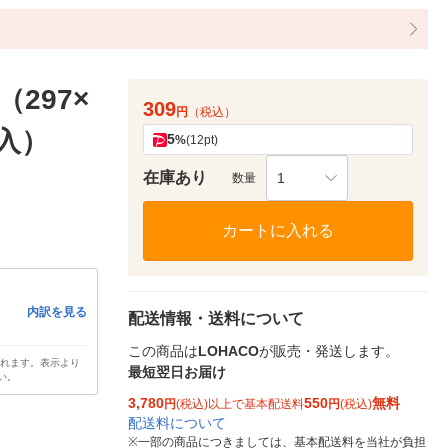
297×
309
円
（税込）
枚入）
5
%
(12pt)
在庫あり
1
数量
カートに入れる
内訳を見る
配送情報・送料について
この商品は
LOHACO
が販売・発送します。
されます。表示より
最短翌日お届け
い。
3,780
550
無料
円
(税込)以上で基本配送料
円
(税込)
配送料について
※
一部の商品につきましては、基本配送料を当社が負担