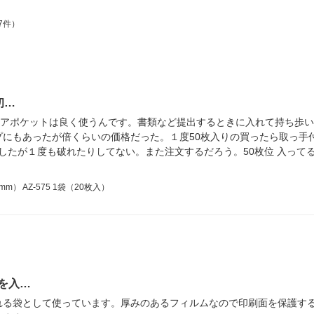
7件）
初…
クリアポケットは良く使うんです。書類など提出するときに入れて持ち歩
プにもあったが倍くらいの価格だった。１度50枚入りの買ったら取っ手
ましたが１度も破れたりしてない。また注文するだろう。50枚位 入っ
） AZ-575 1袋（20枚入）
を入…
れる袋として使っています。厚みのあるフィルムなので印刷面を保護す