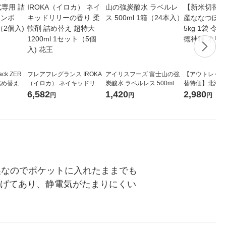
ck ZER
フレアフレグランス IROKA
アイリスフーズ 富士山の強
【アウトレット
詰め替え メ
（イロカ） ネイキッドリリ
炭酸水 ラベルレス 500ml 1
替特価】北海道
 1セット
ーの香り 柔軟剤 詰め替え 超
箱（24本入）
し 無洗米 5kg
6,582
1,420
2,980
円
円
円
 花王
特大 1200ml 1セット（5個
米 木徳神糧 オ
入) 花王
製なのでポケットに入れたままでも
下げてあり、静電気がたまりにくい