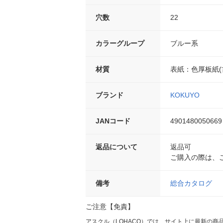
穴数
22
カラーグループ
ブルー系
材質
表紙：色厚板紙(
ブランド
KOKUYO
JANコード
4901480050669
返品について
返品可
ご購入の際は、
備考
総合カタログ
ご注意【免責】
アスクル（LOHACO）では、サイト上に最新の