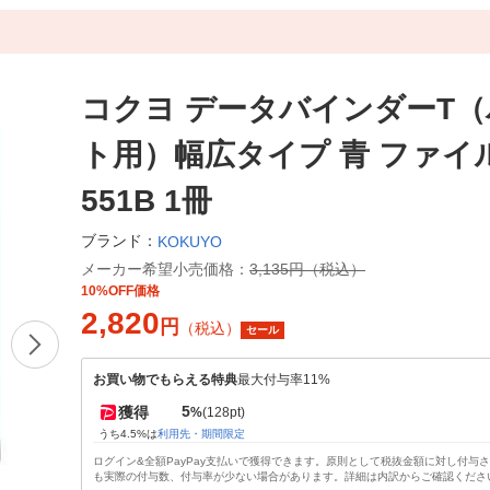
コクヨ データバインダーT
ト用）幅広タイプ 青 ファイル 
551B 1冊
ブランド：
KOKUYO
メーカー希望小売価格：
3,135円（税込）
10%OFF価格
2,820
円
（税込）
セール
お買い物でもらえる特典
最大付与率11%
5
獲得
%
(128pt)
うち4.5%は
利用先・期間限定
ログイン&全額PayPay支払いで獲得できます。原則として税抜金額に対し付与
も実際の付与数、付与率が少ない場合があります。詳細は内訳からご確認くださ