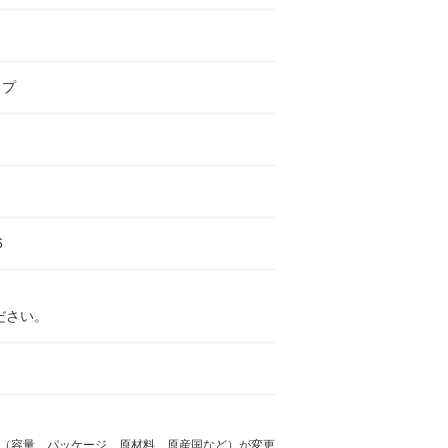
イプ
6
ださい。
様（容量、パッケージ、原材料、原産国など）が変更