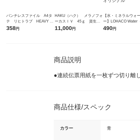
パンチレスファイル A4タ
HAKU（ハク） メラノフォ
【水・ミネラルウォ
テ リヒトラブ HEAVY D
ーカスＩＶ 45ｇ 資生
ー】LOHACO Wate
UTY 緑 F367-6
堂 おまけ付き
コウォーター）2L ラ
358
11,000
490
円
円
円
ス 1箱（5本入）（イ
シ） オリジナル
商品説明
●連続伝票用紙を一枚ずつ切り離
商品仕様/スペック
カラー
青