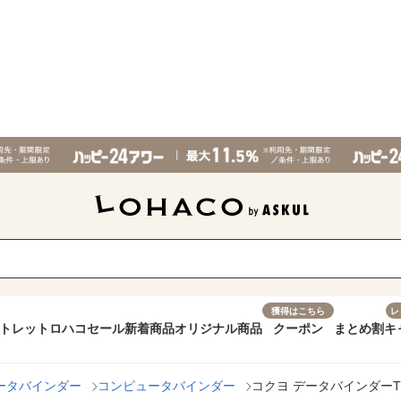
獲得はこちら
レ
トレット
ロハコセール
新着商品
オリジナル商品
クーポン
まとめ割
キ
ータバインダー
コンピュータバインダー
コクヨ データバインダーT（