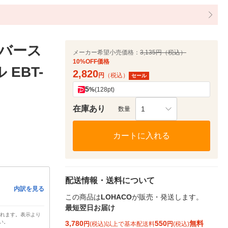
（バース
メーカー希望小売価格：
3,135円（税込）
10%OFF価格
EBT-
2,820
円
（税込）
セール
5
%
(128pt)
在庫あり
1
数量
カートに入れる
配送情報・送料について
内訳を見る
この商品は
LOHACO
が販売・発送します。
最短翌日お届け
されます。表示より
い。
3,780
550
無料
円
(税込)以上で基本配送料
円
(税込)