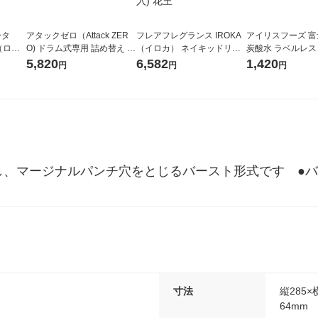
ータ
アタックゼロ（Attack ZER
フレアフレグランス IROKA
アイリスフーズ 
r（ロハ
O) ドラム式専用 詰め替え メ
（イロカ） ネイキッドリリ
炭酸水 ラベルレス 5
ベルレ
ガジャンボ 2300g 1セット
ーの香り 柔軟剤 詰め替え 超
箱（24本入）
5,820
6,582
1,420
円
円
円
チオ
（2個入) 洗濯洗剤 花王
特大 1200ml 1セット（5個
入) 花王
し、マージナルパンチ穴をとじるバースト形式です　●バ
寸法
縦285×
64mm