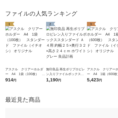
ファイルの人気ランキング
1
2
3
アスクル クリアーホルダ
無印良品 再生ポリプロピレ
アスクル クリアー
ー A4 1袋（100枚） ス
ン入りファイルボックスス
ー A4 1箱（600
タンダード ファイル（イ
タンダード Ａ４用 約幅２５
タンダード ファイ
914
1,190
5,423
円
円
円
チオシ） オリジナル
×奥行３２×高さ２４ｃｍ ホ
チオシ） オリジナル
ワイトグレー 良品計画
最近見た商品