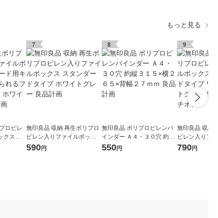
もっと見る
7
8
9
リプロピレ
無印良品 収納 再生ポリプロ
無印良品 ポリプロピレンバ
無印良品 収納
ックスス
ピレン入りファイルボック
インダー Ａ４・３０穴 約縦
ピレン入りファ
スターも
ス スタンダードタイプ ホワ
３１５×横２６５×背幅２７
ス スタンダー
590
550
790
円
円
円
幅２５ｃｍ
イトグレー 良品計画
ｍｍ 良品計画
ド ホワイトグ
 良品計画
（イチオシ）