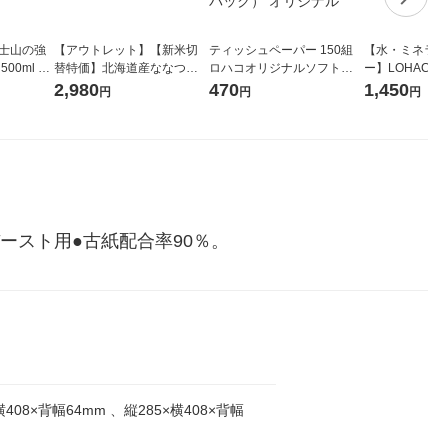
富士山の強
【アウトレット】【新米切
ティッシュペーパー 150組
【水・ミネラル
00ml 1
替特価】北海道産ななつぼ
ロハコオリジナルソフトパ
ー】LOHACO Wa
し 無洗米 5kg 1袋 令和7年産
ックティッシュ フィオナ オ
1箱（20本入
2,980
470
1,450
円
円
円
米 木徳神糧 オリジナル
リジナル 1セット（10個：
（イチオシ） 
5個入×2パック） オリジナ
ル
ースト用●古紙配合率90％。
横408×背幅64mm 、縦285×横408×背幅