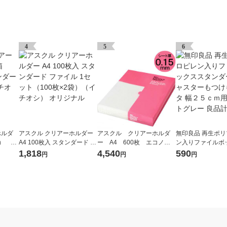
4
5
6
ホルダ
アスクル クリアーホルダー
アスクル クリアーホルダ
無印良品 再生ポ
枚） ス
A4 100枚入 スタンダード フ
ー A4 600枚 エコノミ
ン入りファイルボ
ル（イ
ァイル 1セット（100枚×2
ースリム ファイル オリジ
タンダード用キャ
1,818
4,540
590
円
円
円
袋）（イチオシ） オリジナ
ナル
つけられるフタ 
ル
用 ホワイトグレー