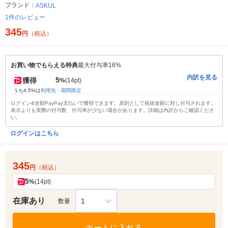
ブランド：
ASKUL
1件のレビュー
345
円
（税込）
お買い物でもらえる特典
最大付与率16%
内訳を見る
5
獲得
%
(14pt)
うち4.5%は
利用先・期間限定
ログイン&全額PayPay支払いで獲得できます。原則として税抜金額に対し付与されます。
表示よりも実際の付与数、付与率が少ない場合があります。詳細は内訳からご確認くださ
い。
ログインはこちら
345
円
（税込）
5
%
(14pt)
在庫あり
1
数量
カートに入れる