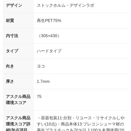
デザイン
ストックホルム・デザインラボ
材質
再生PET75%
内寸法
（305×430）
タイプ
ハードタイプ
向き
ヨコ
厚さ
1.7mm
アスクル商品
75
環境スコア
アスクル商品
・容器包装11:分別・リユース・リサイクルしや
環境スコア詳
すい(10点)・商品本体13:プレコンシューマ材の
細/加点項目
再生プラスチックを70％以上100％未満使用(20