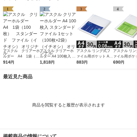
1
2
3
4
アスクル クリアーホ
アスクル クリアーホ
アスクル リング式フ
アスクル リン
ルダー A4 1袋（10
ルダー A4 100枚入 ス
ァイル用ポケット A4
ァイル用ポケッ
0枚） スタンダー
914
タンダード ファイル
1,818
タテ 30穴 厚さ0.08m
883
タテ 30穴 厚さ
690
円
円
円
円
ド ファイル（イチオ
1セット（100枚×2
m 1袋（100枚） オリ
m 1袋（100枚） 
シ） オリジナル
袋）（イチオシ） オ
ジナル
ジナル
最近見た商品
リジナル
商品を閲覧すると履歴が表示されます
掲載商品の情報について