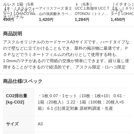
【水・ミネラルウォー
アイリスフーズ 富士
UCC上島珈琲 UCC T
【水・ミネラ
ター】LOHACO Wate
山の強炭酸水 ラベル
OTONOU（トトノ
ター】LOHACO
r（ロハコウォータ
490
レス 500ml 1箱（24
1,420
ウ） by BLACK無糖 5
1,284
r 410ml 1箱
1,450
円
円
円
円
ー）2L ラベルレス 1
本入）
00ml 1セット（6本）
入）ラベルレ
箱（5本入）（イチオ
オシ） オリジ
商品説明
シ） オリジナル
アスクルオリジナルのカードケースA3サイズです。ハードタイプな
ので壁などに立てかけることもでき、屋外の掲示物に最適です。Ｐ
ＯＰなどでラミネートフィルムの代わりとして使用する時も、
1.0mmのマチがあるので用紙の交換が簡単にできます。繰り返し使
用することができるので経済的です。 アスクル限定・ロハコ限定
商品仕様/スペック
CO2排出量
・1枚:0.07・1セット（10枚：1枚×10）:0.61・
[kg-CO2]
1箱（20枚入）:1.22・1箱（100枚：20枚入×5
箱）:6.1 (注)算定対象:原材料調達・生産
サイズ
A3