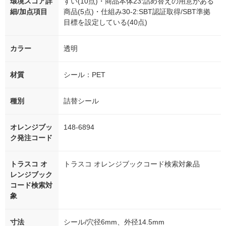
環境スコア詳
すい(10点)・商品本体23:詰め替えの用意がある
細/加点項目
商品(5点)・仕組み30-2:SBT認証取得/SBT準拠
目標を設定している(40点)
カラー
透明
材質
シール：PET
種別
詰替シール
オレンジブッ
148-6894
ク発注コード
トラスコ オ
トラスコ オレンジブックコード検索対象品
レンジブック
コード検索対
象
寸法
シール/穴径6mm、外径14.5mm