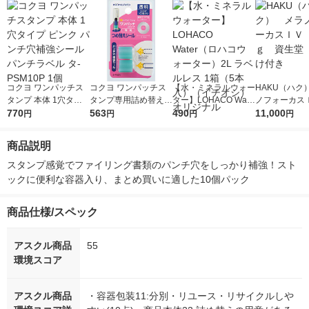
コクヨ ワンパッチス
コクヨ ワンパッチス
【水・ミネラルウォー
HAKU（ハク
タンプ 本体 1穴タイ
タンプ専用詰め替えシ
ター】LOHACO Wate
ノフォーカス
プ ピンク パンチ穴補
770
ール パンチ穴補強シ
563
r（ロハコウォータ
490
5ｇ 資生堂
11,000
円
円
円
円
強シール パンチラベ
ール パンチラベル タ-
ー）2L ラベルレス 1
付き
ル タ-PSM10P 1個
PS3N 1パック(400
箱（5本入）（イチオ
商品説明
片：200片入×2個)
シ） オリジナル
スタンプ感覚でファイリング書類のパンチ穴をしっかり補強！スト
ックに便利な容器入り、まとめ買いに適した10個パック
商品仕様/スペック
アスクル商品
55
環境スコア
アスクル商品
・容器包装11:分別・リユース・リサイクルしや