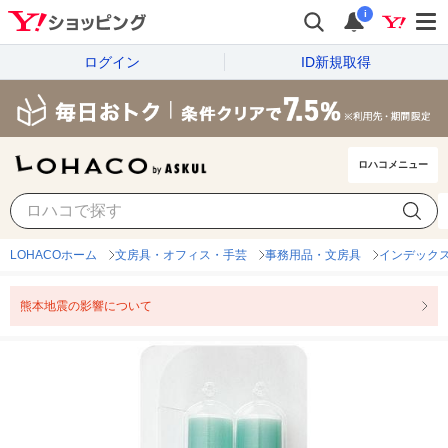
i
ログイン
ID新規取得
ロハコメニュー
LOHACOホーム
文房具・オフィス・手芸
事務用品・文房具
インデック
熊本地震の影響について