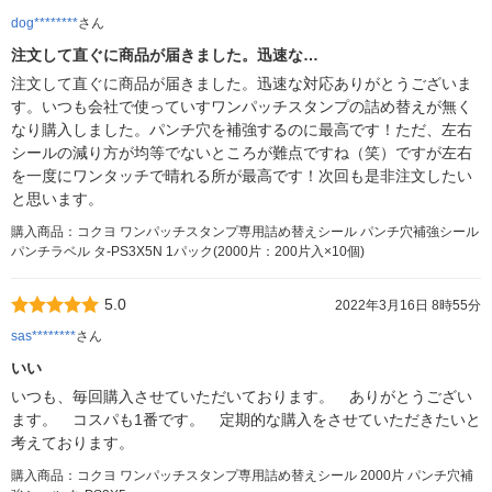
dog********
さん
注文して直ぐに商品が届きました。迅速な…
注文して直ぐに商品が届きました。迅速な対応ありがとうございま
す。いつも会社で使っていすワンパッチスタンプの詰め替えが無く
なり購入しました。パンチ穴を補強するのに最高です！ただ、左右
シールの減り方が均等でないところが難点ですね（笑）ですが左右
を一度にワンタッチで晴れる所が最高です！次回も是非注文したい
と思います。
購入商品：コクヨ ワンパッチスタンプ専用詰め替えシール パンチ穴補強シール
パンチラベル タ-PS3X5N 1パック(2000片：200片入×10個)
5.0
2022年3月16日 8時55分
sas********
さん
いい
いつも、毎回購入させていただいております。 ありがとうござい
ます。 コスパも1番です。 定期的な購入をさせていただきたいと
考えております。
購入商品：コクヨ ワンパッチスタンプ専用詰め替えシール 2000片 パンチ穴補