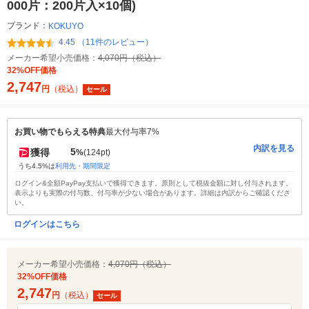
000片：200片入×10個)
ブランド：
KOKUYO
4.45 （11件のレビュー）
メーカー希望小売価格：
4,070円（税込）
32%OFF価格
2,747
円
（税込）
セール
お買い物でもらえる特典
最大付与率7%
内訳を見る
5
獲得
%
(124pt)
うち4.5%は
利用先・期間限定
ログイン&全額PayPay支払いで獲得できます。原則として税抜金額に対し付与されます。
表示よりも実際の付与数、付与率が少ない場合があります。詳細は内訳からご確認くださ
い。
ログインはこちら
メーカー希望小売価格：
4,070円（税込）
32%OFF価格
2,747
円
（税込）
セール