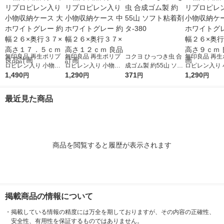
無印良品 再生ポリプ
無印良品 再生ポリプ
コクヨ ひっつき虫 合
無印良品 再生
ロピレン入り 小物収
ロピレン入り 小物収
成ゴム製 約55山 ソフ
ロピレン入り 
納ケース 大 ホワイト
1,490
納ケース 中 ホワイト
1,290
ト粘着剤 タ-380
371
納ケース 小 
1,290
円
円
円
円
グレー 約幅２６×奥行
グレー 約幅２６×奥行
グレー 約幅２
３７×高さ１７．５ｃ
３７×高さ１２ｃｍ 良
３７×高さ９ｃ
最近見た商品
ｍ 良品計画
品計画
計画
商品を閲覧すると履歴が表示されます
掲載商品の情報について
・
掲載している情報の精度には万全を期しておりますが、その内容の正確性、
安全性、有用性を保証するものではありません。