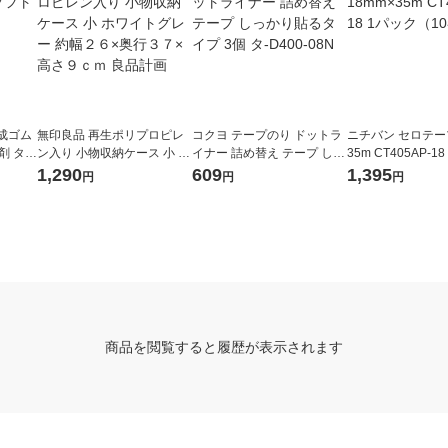
成ゴム
無印良品 再生ポリプロピレ
コクヨ テープのり ドットラ
ニチバン セロテープ
 タ-3
ン入り 小物収納ケース 小 ホ
イナー 詰め替え テープ しっ
35m CT405AP-1
ワイトグレー 約幅２６×奥行
かり貼るタイプ 3個 タ-D400
（10巻入）
1,290
609
1,395
円
円
円
３７×高さ９ｃｍ 良品計画
-08N
商品を閲覧すると履歴が表示されます