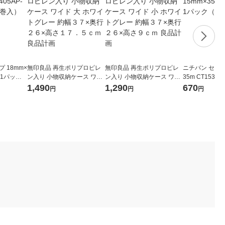
 18mm×
無印良品 再生ポリプロピレ
無印良品 再生ポリプロピレ
ニチバン セロテ
8 1パック
ン入り 小物収納ケース ワイ
ン入り 小物収納ケース ワイ
35m CT1535
ド 大 ホワイトグレー 約幅３
ド 小 ホワイトグレー 約幅３
巻入）
1,490
1,290
670
円
円
円
７×奥行２６×高さ１７．５
７×奥行２６×高さ９ｃｍ 良
ｃｍ 良品計画
品計画