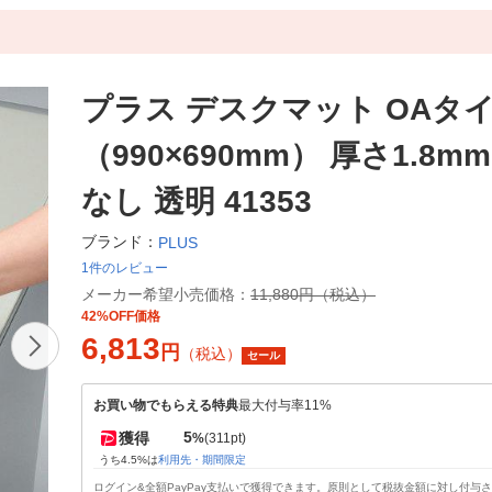
プラス デスクマット OAタイ
（990×690mm） 厚さ1.8m
なし 透明 41353
ブランド：
PLUS
1件のレビュー
メーカー希望小売価格：
11,880円（税込）
42%OFF価格
6,813
円
（税込）
セール
お買い物でもらえる特典
最大付与率11%
5
獲得
%
(311pt)
うち4.5%は
利用先・期間限定
ログイン&全額PayPay支払いで獲得できます。原則として税抜金額に対し付与