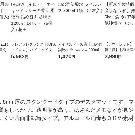
 ZER
フレアフレグランス IROKA
アイリスフーズ 富士山の強
【アウトレット】
替え メ
（イロカ） ネイキッドリリ
炭酸水 ラベルレス 500ml 1
替特価】北海道産
セット
ーの香り 柔軟剤 詰め替え 超
箱（24本入）
し 無洗米 5kg 1
6,582
1,420
2,980
円
円
円
王
特大 1200ml 1セット（5個
米 木徳神糧 オリ
入) 花王
.8mm厚のスタンダードタイプのデスクマットです。マッ
質もしっかり。透明度が高く、はさんだメモなどが見や
にくい片面非転写タイプ。アルコール消毒もＯＫの素材