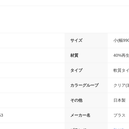
サイズ
小(幅99
材質
40%再
タイプ
軟質タ
カラーグループ
クリア(
その他
日本製
53
メーカー名
プラス