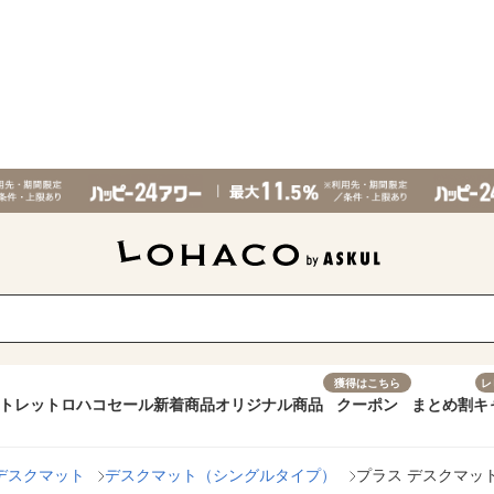
獲得はこちら
レ
トレット
ロハコセール
新着商品
オリジナル商品
クーポン
まとめ割
キ
デスクマット
デスクマット（シングルタイプ）
プラス デスクマット 