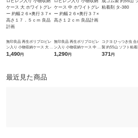
無印良品 再生ポリプロピレ
無印良品 再生ポリプロピレ
コクヨ ひっつき虫 合
ン入り 小物収納ケース 大 ホ
ン入り 小物収納ケース 中 ホ
製 約55山 ソフト粘着剤
ワイトグレー 約幅２６×奥行
ワイトグレー 約幅２６×奥行
80
1,490
1,290
371
円
円
円
３７×高さ１７．５ｃｍ 良品
３７×高さ１２ｃｍ 良品計画
計画
最近見た商品