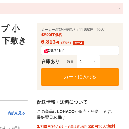
プ 小
メーカー希望小売価格：
11,880円（税込）
42%OFF価格
m 下敷き
6,813
円
（税込）
セール
5
%
(311pt)
在庫あり
1
数量
カートに入れる
配送情報・送料について
この商品は
LOHACO
が販売・発送します。
内訳を見る
最短翌日お届け
3,780
550
無料
円
(税込)以上で基本配送料
円
(税込)
されます。表示より