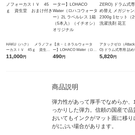
HAKU（ハク） メラノフォ
【水・ミネラルウォータ
アタックゼロ（Attack
ーカスＩＶ 45ｇ 資生
ー】LOHACO Water（ロハ
O) ドラム式専用 詰め
堂 おまけ付き
コウォーター）2L ラベルレ
ガジャンボ 2300g 1
11,000
490
5,820
円
円
円
ス 1箱（5本入）（イチオ
（2個入) 洗濯洗剤 花
シ） オリジナル
商品説明
弾力性があって厚手でなめらか、1
っかりした弾力。信頼の国産で品
おいてもインクがマット面に移り
がにぶい場合があります。