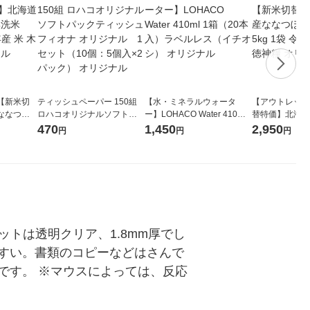
【新米切
ティッシュペーパー 150組
【水・ミネラルウォータ
【アウトレット
ななつぼ
ロハコオリジナルソフトパ
ー】LOHACO Water 410ml
替特価】北海道
袋 令和7年産
ックティッシュ フィオナ オ
1箱（20本入）ラベルレス
し 精白米 5kg
470
1,450
2,950
円
円
円
ジナル
リジナル 1セット（10個：
（イチオシ） オリジナル
米 木徳神糧 オ
5個入×2パック） オリジナ
ル
トは透明クリア、1.8mm厚でし
すい。書類のコピーなどはさんで
です。 ※マウスによっては、反応