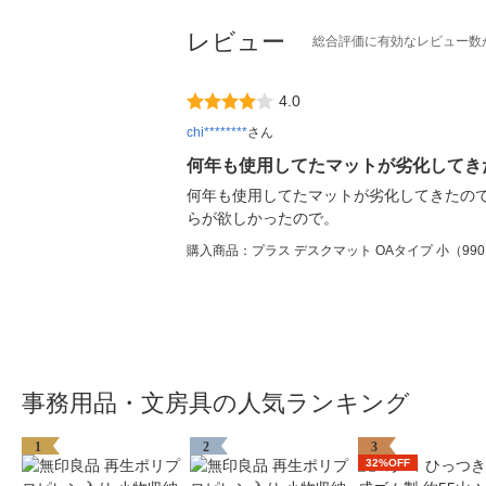
レビュー
総合評価に有効なレビュー数
4.0
chi********
さん
何年も使用してたマットが劣化してき
何年も使用してたマットが劣化してきたの
らが欲しかったので。
購入商品：プラス デスクマット OAタイプ 小（990×6
事務用品・文房具の人気ランキング
1
2
3
32%OFF