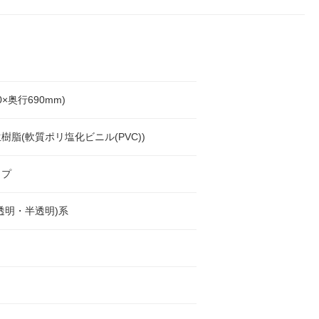
0×奥行690mm)
生樹脂(軟質ポリ塩化ビニル(PVC))
イプ
透明・半透明)系