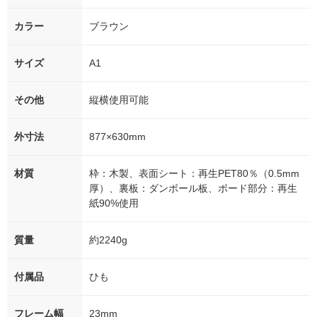
カラー
ブラウン
サイズ
A1
その他
縦横使用可能
外寸法
877×630mm
材質
枠：木製、表面シート：再生PET80％（0.5mm
厚）、裏板：ダンボール板、ボード部分：再生
紙90%使用
質量
約2240g
付属品
ひも
フレーム幅
23mm