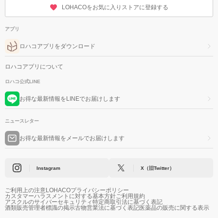
LOHACOをお気に入りストアに登録する
アプリ
ロハコアプリをダウンロード
ロハコアプリについて
ロハコ公式LINE
お得な最新情報をLINEでお届けします
ニュースレター
お得な最新情報をメールでお届けします
Instagram
X（旧Twitter）
ご利用上の注意
LOHACOプライバシーポリシー
カスタマーハラスメントに対する基本方針
ご利用規約
アスクルのサイバーセキュリティ
特定商取引法に基づく表記
酒類販売管理者標識の掲示
古物営業法に基づく表記
医薬品の販売に関する表示