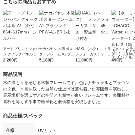
こちらの商品もおすすめ
アートプリントジャパ
ナカバヤシ 木製ポス
HAKU（ハク） メラ
【水・ミネラ
ン クイックパネル A1
ターフレーム A1 ブラ
ノフォーカスＩＶ 4
ター】LOHACO
（外寸：864×617m
2,280
ウン F-PFW-A1-BR 1
5,180
5ｇ 資生堂 おまけ
11,000
r（ロハコウォ
490
円
円
円
円
m） シルバー
枚
付き
ー）2L ラベル
箱（5本入）
商品説明
シ） オリジナ
木の温もりを感じる木製フレームです。色はナチュラルとブラウン
の２色。木目を残した自然な仕上げは落ち着いた雰囲気を演出し、
展示場所を選ばずどの空間とも相性が良いフレームです。表面材や
裏板を薄くする事で軽量化と低価格を実現しました。　
商品仕様/スペック
仕様
UVカット