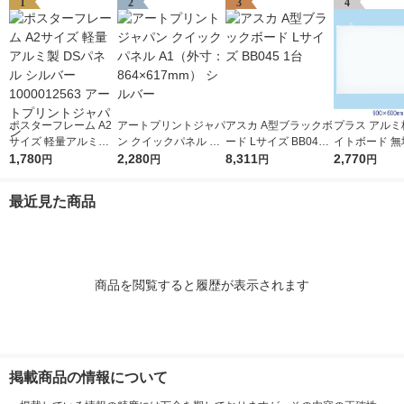
1
2
3
4
ポスターフレーム A2
アートプリントジャパ
アスカ A型ブラックボ
プラス アルミ
サイズ 軽量アルミ製
ン クイックパネル A1
ード Lサイズ BB045 1
イトボード 無地
DSパネル シルバー 1
1,780
（外寸：864×617m
2,280
台
8,311
600mm 壁掛け
2,770
円
円
円
円
000012563 アートプ
m） シルバー
0906SJ
リントジャパン
最近見た商品
商品を閲覧すると履歴が表示されます
掲載商品の情報について