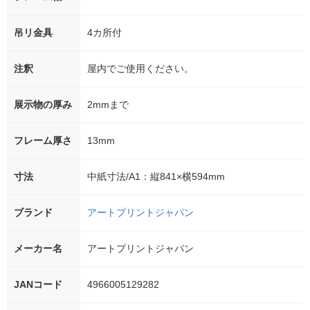
吊リ金具
4カ所付
注釈
屋内でご使用ください。
展示物の厚み
2mmまで
フレーム厚さ
13mm
寸法
中紙寸法/A1：縦841×横594mm
ブランド
アートプリントジャパン
メーカー名
アートプリントジャパン
JANコード
4966005129282