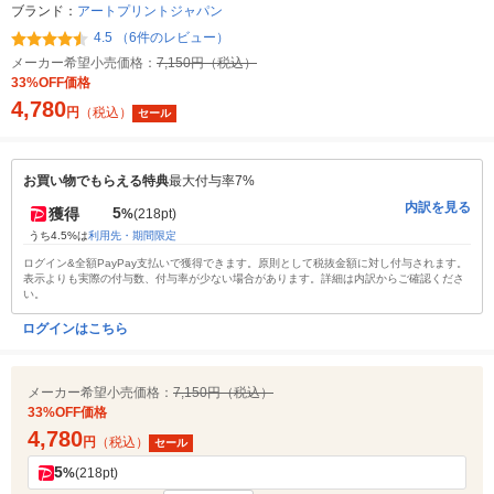
ブランド：
アートプリントジャパン
4.5 （6件のレビュー）
メーカー希望小売価格：
7,150円（税込）
33%OFF価格
4,780
円
（税込）
セール
お買い物でもらえる特典
最大付与率7%
内訳を見る
5
獲得
%
(218pt)
うち4.5%は
利用先・期間限定
ログイン&全額PayPay支払いで獲得できます。原則として税抜金額に対し付与されます。
表示よりも実際の付与数、付与率が少ない場合があります。詳細は内訳からご確認くださ
い。
ログインはこちら
メーカー希望小売価格：
7,150円（税込）
33%OFF価格
4,780
円
（税込）
セール
5
%
(218pt)