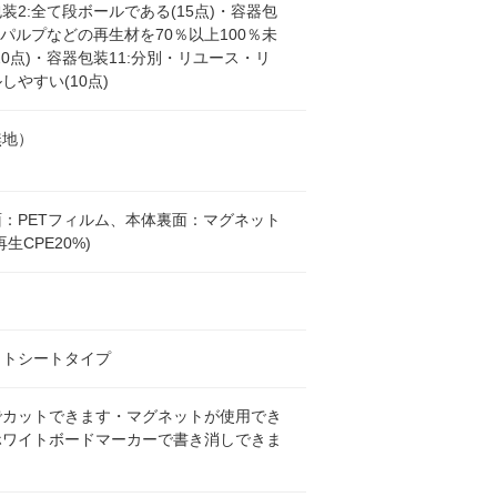
装2:全て段ボールである(15点)・容器包
紙パルプなどの再生材を70％以上100％未
20点)・容器包装11:分別・リユース・リ
しやすい(10点)
無地）
：PETフィルム、本体裏面：マグネット
生CPE20%)
ットシートタイプ
でカットできます・マグネットが使用でき
ホワイトボードマーカーで書き消しできま