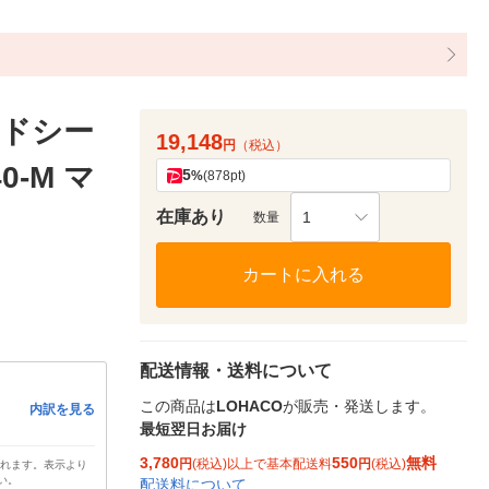
ドシー
19,148
円
（税込）
0-M マ
5
%
(878pt)
在庫あり
1
数量
カートに入れる
配送情報・送料について
この商品は
LOHACO
が販売・発送します。
内訳を見る
最短翌日お届け
3,780
550
無料
円
(税込)以上で基本配送料
円
(税込)
されます。表示より
い。
配送料について