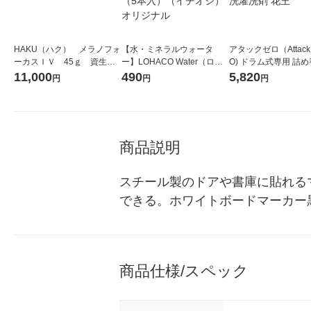
HAKU（ハク） メラノフォ
【水・ミネラルウォータ
アタックゼロ（Attack
ーカスＩＶ 45ｇ 資生
ー】LOHACO Water（ロハ
O) ドラム式専用 詰め
堂 おまけ付き
コウォーター）2L ラベルレ
ガジャンボ 2300g 1
11,000
490
5,820
円
円
円
ス 1箱（5本入）（イチオ
（2個入) 洗濯洗剤 花
シ） オリジナル
商品説明
スチール製のドアや書庫に貼れる
できる。ホワイトボードマーカー黒
商品仕様/スペック