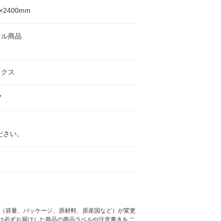
0×2400mm
ナル商品
ックス
7
ださい。
様（容量、パッケージ、原材料、原産国など）が変更
は必ずお届けした商品の商品ラベルや注意書きをご