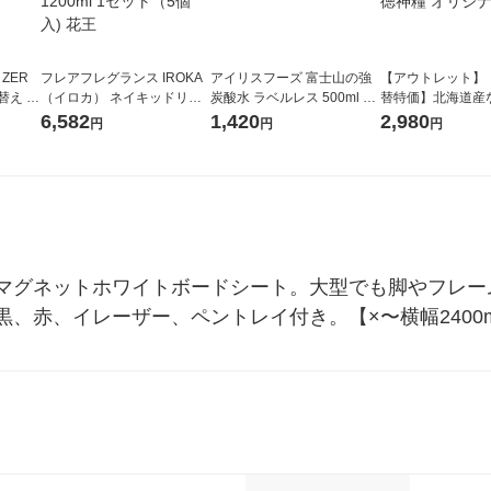
 ZER
フレアフレグランス IROKA
アイリスフーズ 富士山の強
【アウトレット】
替え メ
（イロカ） ネイキッドリリ
炭酸水 ラベルレス 500ml 1
替特価】北海道産
セット
ーの香り 柔軟剤 詰め替え 超
箱（24本入）
し 無洗米 5kg 1
6,582
1,420
2,980
円
円
円
王
特大 1200ml 1セット（5個
米 木徳神糧 オリ
入) 花王
マグネットホワイトボードシート。大型でも脚やフレー
、赤、イレーザー、ペントレイ付き。【×〜横幅2400