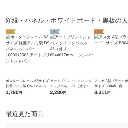
額縁・パネル・ホワイトボード・黒板の
1
2
3
ポスターフレーム A2サイズ
アートプリントジャパン ク
アスカ A型ブラックボ
軽量アルミ製 DSパネル シル
イックパネル A1（外寸：86
サイズ BB045 1台
バー 1000012563 アートプ
4×617mm） シルバー
1,780
2,280
8,311
円
円
円
リントジャパン
最近見た商品