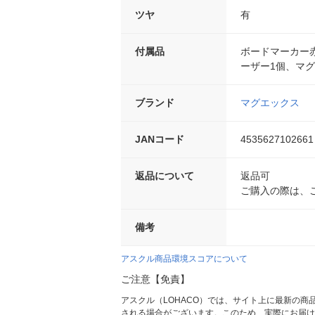
ツヤ
有
付属品
ボードマーカー
ーザー1個、マ
ブランド
マグエックス
JANコード
4535627102661
返品について
返品可
ご購入の際は、
備考
アスクル商品環境スコアについて
ご注意【免責】
アスクル（LOHACO）では、サイト上に最新の
される場合がございます。このため、実際にお届け