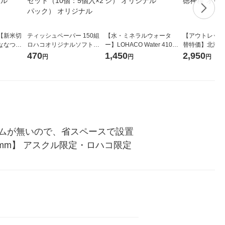
【新米切
ティッシュペーパー 150組
【水・ミネラルウォータ
【アウトレット
ななつぼ
ロハコオリジナルソフトパ
ー】LOHACO Water 410ml
替特価】北海道
袋 令和7年産
ックティッシュ フィオナ オ
1箱（20本入）ラベルレス
し 精白米 5kg
470
1,450
2,950
円
円
円
ジナル
リジナル 1セット（10個：
（イチオシ） オリジナル
米 木徳神糧 オ
5個入×2パック） オリジナ
ル
ムが無いので、省スペースで設置
mm】 アスクル限定・ロハコ限定