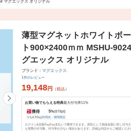
0-M マグエックス オリジナル
薄型マグネットホワイトボー
ト900×2400ｍｍ MSHU-9024
グエックス オリジナル
マグエックス
ブランド：
1件のレビュー
19,148
円
（税込）
お買い物でもらえる特典
最大付与率11%
5
獲得
%
(878pt)
うち4.5%は
利用先・期間限定
ログイン&全額PayPay支払いで獲得できます。原則として税抜金額に対し付与
も実際の付与数、付与率が少ない場合があります。詳細は内訳からご確認くださ