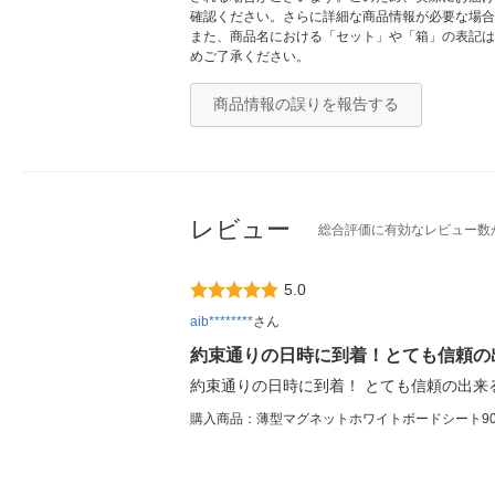
確認ください。さらに詳細な商品情報が必要な場合
また、商品名における「セット」や「箱」の表記は
めご了承ください。
商品情報の誤りを報告する
レビュー
総合評価に有効なレビュー数
5.0
aib********
さん
約束通りの日時に到着！とても信頼の
約束通りの日時に到着！ とても信頼の出来
購入商品：薄型マグネットホワイトボードシート900×2