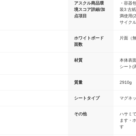
アスクル商品環
・容器包
境スコア詳細/加
装3:古
点項目
満使用(
サイクル
ホワイトボード
片面（
面数
材質
本体表面
シート(再
質量
2910g
シートタイプ
マグネ
その他
ハサミ
ます・
す