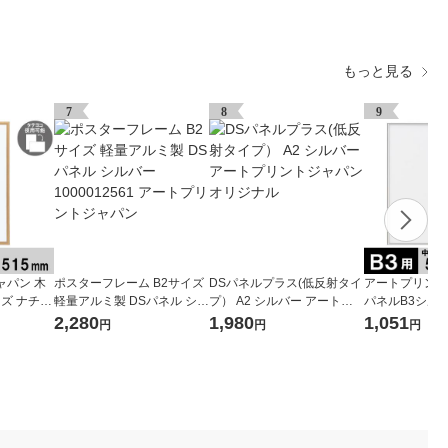
もっと見る
7
8
9
ャパン 木
ポスターフレーム B2サイズ
DSパネルプラス(低反射タイ
アートプリント
イズ ナチュ
軽量アルミ製 DSパネル シル
プ） A2 シルバー アートプリ
パネルB3シルバー
バー 1000012561 アートプ
ントジャパン オリジナル
624 1枚（直
2,280
1,980
1,051
円
円
円
リントジャパン