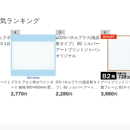
人気ランキング
4
5
6
36%OFF
ード L
プラス アルミ枠ホワイトボ
DSパネルプラス(低反射タイ
アートプリントジ
ード 無地 900×600mm 壁掛
プ） B2 シルバー アートプ
製フレーム B2サ
け WBK-0906SJ
リントジャパン オリジナル
ラル 1枚
2,770
2,280
3,980
円
円
円