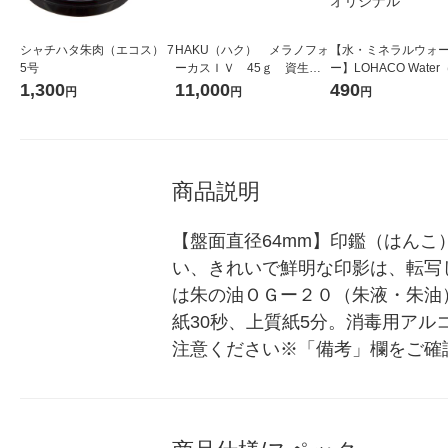
シャチハタ朱肉（エコス） 7
HAKU（ハク） メラノフォ
【水・ミネラルウォ
5号
ーカスＩＶ 45ｇ 資生
ー】LOHACO Wate
堂 おまけ付き
コウォーター）2L ラ
1,300
11,000
490
円
円
円
ス 1箱（5本入）（イ
シ） オリジナル
商品説明
【盤面直径64mm】印鑑（はん
い、きれいで鮮明な印影は、転写
は朱の油ＯＧー２０（朱液・朱油
紙30秒、上質紙5分。消毒用ア
注意ください※「備考」欄をご確