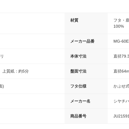
材質
フタ・
100%
メーカー品番
MG-60E
ミリ
本体寸法
直径79.3
秒、上質紙：約5分
盤面寸法
直径64
面)
フタ仕様
かぶせ
メーカー名
シヤチ
商品番号
JU2159