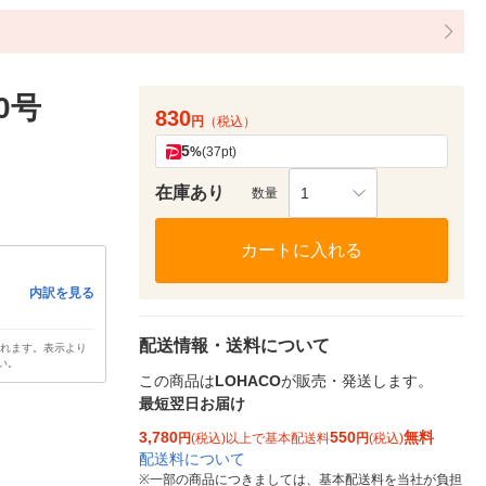
0号
830
円
（税込）
5
%
(37pt)
在庫あり
1
数量
カートに入れる
内訳を見る
配送情報・送料について
されます。表示より
い。
この商品は
LOHACO
が販売・発送します。
最短翌日お届け
3,780
550
無料
円
(税込)以上で基本配送料
円
(税込)
配送料について
※
一部の商品につきましては、基本配送料を当社が負担