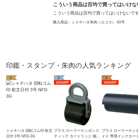
こういう商品は百均で買ってはいけな
こういう商品は百均で買ってはいけないです
購入商品：シャチハタ朱肉（エコス） 60号
印鑑・スタンプ・朱肉の人気ランキング
1
2
3
12%OFF
14%OFF
シャチハタ 回転ゴム印 欧文
プラス ローラーケシポンス
プラス ローラーケシ
日付 3号 NFD-3G
ティック カートリッジ 個人
イド 専用インクカー