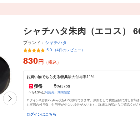
シャチハタ朱肉（エコス） 6
シヤチハタ
ブランド：
5.0 （4件のレビュー）
830
円
（税込）
お買い物でもらえる特典
最大付与率11%
5
獲得
%
(37pt)
うち4.5%は
利用先・期間限定
ログイン&全額PayPay支払いで獲得できます。原則として税抜金額に対し付与
も実際の付与数、付与率が少ない場合があります。詳細は内訳からご確認くださ
ログインはこちら