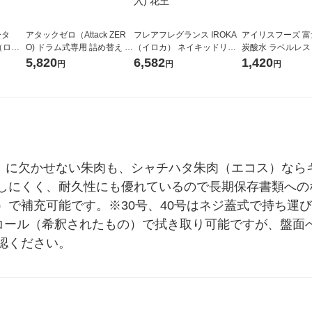
ータ
アタックゼロ（Attack ZER
フレアフレグランス IROKA
アイリスフーズ 
r（ロハ
O) ドラム式専用 詰め替え メ
（イロカ） ネイキッドリリ
炭酸水 ラベルレス 5
ベルレ
ガジャンボ 2300g 1セット
ーの香り 柔軟剤 詰め替え 超
箱（24本入）
5,820
6,582
1,420
円
円
円
チオ
（2個入) 洗濯洗剤 花王
特大 1200ml 1セット（5個
入) 花王
こ）に欠かせない朱肉も、シャチハタ朱肉（エコス）なら
しにくく、耐久性にも優れているので長期保存書類への
）で補充可能です。※30号、40号はネジ蓋式で持ち運
ルコール（希釈されたもの）で拭き取り可能ですが、盤面
認ください。