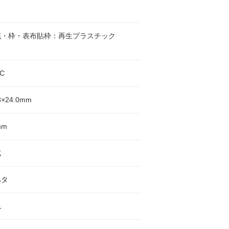
底・枠・表布貼枠：再生プラスチック
C
×24.0mm
mm
式
ハタ
1