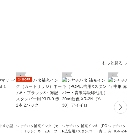
もっと見る
7
8
9
24%OFF
ト4 小型
シャチハタ補充インク（カ
シヤチハタ 補充インキ（PO
シャチハタ ス
ートリッジ）ネーム6・ブラ
P広告用Xスタンパー・青果
赤 HGN-2-R