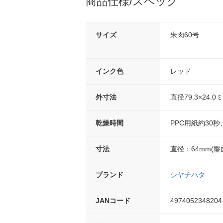
商品仕様/スペック
サイズ
朱肉60号
インク色
レッド
外寸法
直径79.3×24.0
乾燥時間
PPC用紙約30
寸法
直径：64mm(盤
ブランド
シヤチハタ
JANコード
4974052348204