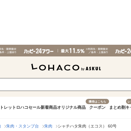
獲得はこちら
レ
トレット
ロハコセール
新着商品
オリジナル商品
クーポン
まとめ割
キ
肉
朱肉・スタンプ台
朱肉
シャチハタ朱肉（エコス） 60号