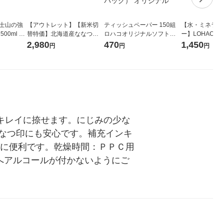
富士山の強
【アウトレット】【新米切
ティッシュペーパー 150組
【水・ミネラル
00ml 1
替特価】北海道産ななつぼ
ロハコオリジナルソフトパ
ー】LOHACO Wa
し 無洗米 5kg 1袋 令和7年産
ックティッシュ フィオナ オ
1箱（20本入
2,980
470
1,450
円
円
円
米 木徳神糧 オリジナル
リジナル 1セット（10個：
（イチオシ） 
5個入×2パック） オリジナ
ル
キレイに捺せます。にじみの少な
なつ印にも安心です。補充インキ
びに便利です。乾燥時間：ＰＰＣ用
へアルコールが付かないようにご