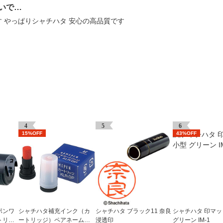
いで…
 やっぱりシャチハタ 安心の高品質です
4
5
6
15%OFF
43%OFF
ポンワ
シャチハタ補充インク（カ
シャチハタ ブラック11 奈良
シャチハタ 印マッ
トリッ
ートリッジ）ペアネーム・
浸透印
グリーン IM-1