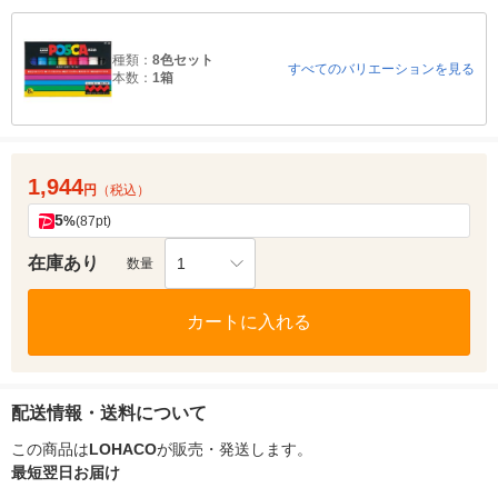
種類：
8色セット
すべてのバリエーションを見る
本数：
1箱
1,944
円
（税込）
5
%
(87pt)
在庫あり
1
数量
カートに入れる
配送情報・送料について
この商品は
LOHACO
が販売・発送します。
最短翌日お届け