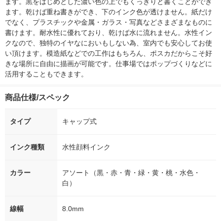
ます。黒をはじめとした濃い色の上でもくっきりと書くことができ
ます。乾けば重ね書きができ、下のインク色が透けません。紙だけ
でなく、プラスチックや金属・ガラス・写真などさまざまなものに
書けます。耐水性に優れており、乾けば水に流れません。水性イン
クなので、独特のイヤなにおいもしない為、室内でも安心してお使
い頂けます。模造紙などでの工作はもちろん、ポスカだからこそ好
きな場所に自由に描画が可能です。仕事場ではポップづくりなどに
活用することもできます。
商品仕様/スペック
タイプ
キャップ式
インク種類
水性顔料インク
カラー
アソート（黒・赤・青・緑・黄・桃・水色・
白）
線幅
8.0mm