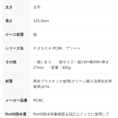
太さ
太字
長さ
123.3mm
ケース材質
紙
シリーズ名
ＰＯＳＣＡ PC8K アソート
その他
・使いきり ・箱サイズ：縦130×横208×厚さ
27mm ・質量：400g
材質
再生プラスチック使用(グリーン購入法再生比率
基準)47%
メーカー品番
PC8K
RoHS指令適
RoHS指令対象物質を設計上インクに使用して