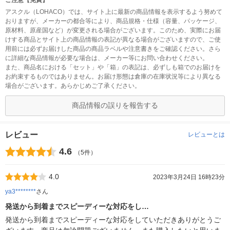
ご注意【免責】
アスクル（LOHACO）では、サイト上に最新の商品情報を表示するよう努めて
おりますが、メーカーの都合等により、商品規格・仕様（容量、パッケージ、
原材料、原産国など）が変更される場合がございます。このため、実際にお届
けする商品とサイト上の商品情報の表記が異なる場合がございますので、ご使
用前には必ずお届けした商品の商品ラベルや注意書きをご確認ください。さら
に詳細な商品情報が必要な場合は、メーカー等にお問い合わせください。
また、商品名における「セット」や「箱」の表記は、必ずしも箱でのお届けを
お約束するものではありません。お届け形態は倉庫の在庫状況等により異なる
場合がございます。あらかじめご了承ください。
商品情報の誤りを報告する
レビュー
レビューとは
4.6
（5件）
4.0
2023年3月24日 16時23分
ya3********
さん
発送から到着までスピーディーな対応をし…
発送から到着までスピーディーな対応をしていただきありがとうご