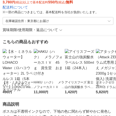
3,780
550
無料
円
(税込)以上で基本配送料
円
(税込)
配送料について
※
一部の商品につきましては、基本配送料を当社が負担いたします。
在庫確認住所：東京都にお届け
賞味期限/使用期限・返品について
こちらの商品もおすすめ
【水・ミネラルウォー
HAKU（ハク） メラ
アイリスフーズ 富士
アタックゼロ（A
ター】LOHACO Wate
ノフォーカスＩＶ 4
山の強炭酸水 ラベル
ZERO) ドラ
r（ロハコウォータ
490
5ｇ 資生堂 おまけ
11,000
レス 500ml 1箱（24
1,420
詰め替え メガ
5,820
円
円
円
円
ー）2L ラベルレス 1
付き
本入）
ボ 2300g 1
箱（5本入）（イチオ
個入) 洗濯洗剤
商品説明
シ） オリジナル
ポスカは不透明インクなので、下地の色に関わらず鮮やかに発色し