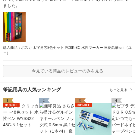
ました。
購入商品：ポスカ 太字角芯8色セット PC8K-8C 水性マーカー 三菱鉛筆 uni（ユ
ニ）
今見ている商品のレビューのみを見る
筆記用具の人気ランキング
もっと見る
1
2
3
4
31%OFF
38%OFF