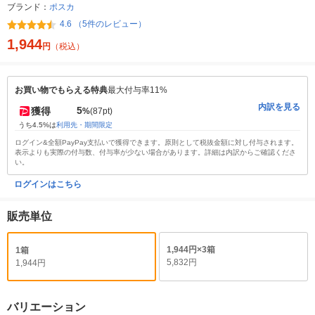
ブランド：
ポスカ
4.6 （5件のレビュー）
1,944
円
（税込）
お買い物でもらえる特典
最大付与率11%
内訳を見る
5
獲得
%
(87pt)
うち4.5%は
利用先・期間限定
ログイン&全額PayPay支払いで獲得できます。原則として税抜金額に対し付与されます。
表示よりも実際の付与数、付与率が少ない場合があります。詳細は内訳からご確認くださ
い。
ログインはこちら
販売単位
1,944円×3箱
1箱
5,832円
1,944円
バリエーション