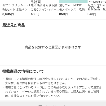
ゼブラ クリッカート4
無印良品 さらさら描
消しゴム MONO
ゼブラ デルガ
8色セット 水性ペン W
けるゲルインキボール
モノボックス 収納B
Ｒ 0.5mm 
YSS22-48C-N 1セッ
3,635
ペン ノック式 0.5mm
480
OX付 JHA-061 1個
859
でも一緒 バ
648
円
円
円
円
ト
黒 1セット（1本×4）
（小サイズ18個入）
ビー シャープ
良品計画
トンボ鉛筆
ル PーMA93
最近見た商品
ーBNV 1本
商品を閲覧すると履歴が表示されます
掲載商品の情報について
・
掲載している情報の精度には万全を期しておりますが、その内容の正確性、
安全性、有用性を保証するものではありません。
・
現在ご覧になっているページは、この商品を取り扱うストアによって運営さ
れています。ページに記載されている内容や商品、ご購入に関するご質問
は、直接各ストアにお問い合わせください。