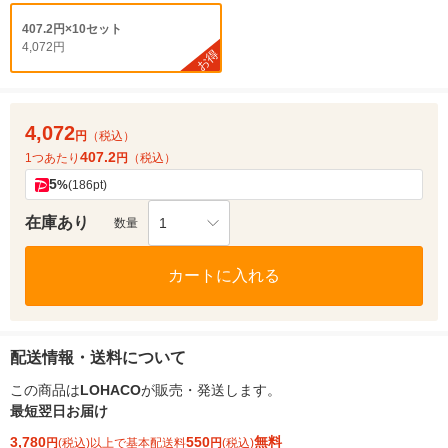
407.2円×10セット
4,072円
お得
4,072
円
（税込）
407.2
1つあたり
円
（税込）
5
%
(186pt)
在庫あり
1
数量
カートに入れる
配送情報・送料について
この商品は
LOHACO
が販売・発送します。
最短翌日お届け
3,780
550
無料
円
(税込)以上で基本配送料
円
(税込)