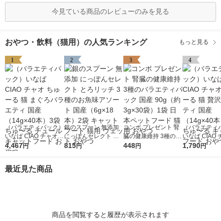
今見ている商品のレビューのみを見る
おやつ・飲料（猫用）の人気ランキング
もっと見る
1
2
3
4
（バラエティパック）
銀のスプーン 無添加
コンボ プレゼント 腎
（バラエティ
いなば CIAO チャオ
にっぽんセレクト と
臓の健康維持 3種のバ
いなば CIAO
ちゅーる 猫 まぐろバ
4,467
ろリッチ 3種のお魚味
815
ラエティパック 国産
448
ちゅーる 猫 
1,790
円
円
円
円
ラエティ 国産（14g×
アソート 国産（6g×1
90g（約3g×30袋）1
エティ 国産（1
40本）3袋 ちゅ〜る
8本）2袋 キャットフ
袋 日本ペットフード
本）1袋 ちゅ
最近見た商品
チュール キャットフ
ード 猫用 ウェット お
猫用 おやつ
ャットフード 
ード おやつ
やつ
商品を閲覧すると履歴が表示されます