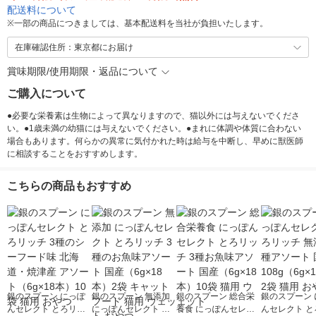
配送料について
※
一部の商品につきましては、基本配送料を当社が負担いたします。
在庫確認住所：東京都にお届け
賞味期限/使用期限・返品について
ご購入について
●必要な栄養素は生物によって異なりますので、猫以外には与えないでくださ
い。●1歳未満の幼猫には与えないでください。●まれに体調や体質に合わない
場合もあります。何らかの異常に気付かれた時は給与を中断し、早めに獣医師
に相談することをおすすめします。
こちらの商品もおすすめ
銀のスプーン にっぽ
銀のスプーン 無添加
銀のスプーン 総合栄
銀のスプーン 
んセレクト とろリッ
にっぽんセレクト と
養食 にっぽんセレク
んセレクト と