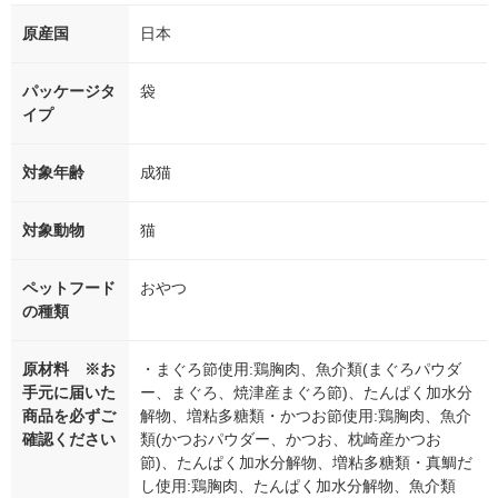
原産国
日本
パッケージタ
袋
イプ
対象年齢
成猫
対象動物
猫
ペットフード
おやつ
の種類
原材料 ※お
・まぐろ節使用:鶏胸肉、魚介類(まぐろパウダ
手元に届いた
ー、まぐろ、焼津産まぐろ節)、たんぱく加水分
商品を必ずご
解物、増粘多糖類・かつお節使用:鶏胸肉、魚介
確認ください
類(かつおパウダー、かつお、枕崎産かつお
節)、たんぱく加水分解物、増粘多糖類・真鯛だ
し使用:鶏胸肉、たんぱく加水分解物、魚介類