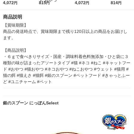
チ 3種のシーフード味
4,072
ろリッチ 3種のお魚味
815
ト とろリッチ 3種お
4,072
チ 無添加 3
814
円
円
円
円
北海道・焼津産 アソ
アソート 国産（6g×1
魚味アソート 国産（6
ト 国産 108g（
ート（6g×18本）10
8本）2袋 キャットフ
g×18本）10袋 猫用 ウ
本）2袋 猫用
商品説明
袋 猫用 おやつ
ード 猫用 ウェット お
ェット
やつ
【賞味期限】

商品の発送時点で、賞味期限まで残り120日以上の商品をお届けし
ます。

【商品説明】

・６ｇで食べきりサイズ・国産・調味料着色料無添加・ひと袋に３
種類の味が詰まったアソートタイプ #猫 #ネコ #ねこ #キャットフー
ド #おやつ #猫おやつ #ネコおやつ #ねこおやつ #ウェット #猫用 #
猫の餌 #猫えさ #猫餌 #銀のスプーン #ペットフード #きゃっとふー
ど #ユニチャーム #ペット
銀のスプーン にっぽんSelect