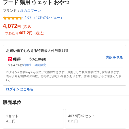
フード 猫用 ウェット おやつ
ブランド：
銀のスプーン
4.67 （42件のレビュー）
4,072
円
（税込）
407.2
1つあたり
円
（税込）
お買い物でもらえる特典
最大付与率11%
内訳を見る
5
獲得
%
(186pt)
うち4.5%は
利用先・期間限定
ログイン&全額PayPay支払いで獲得できます。原則として税抜金額に対し付与されます。
表示よりも実際の付与数、付与率が少ない場合があります。詳細は内訳からご確認くださ
い。
ログインはこちら
販売単位
1セット
407.5円×2セット
411円
815円