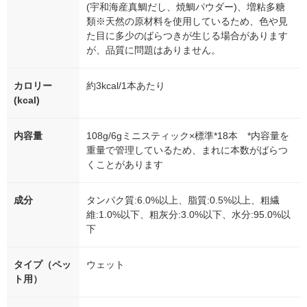
(宇和海産真鯛だし、焼鯛パウダー)、増粘多糖
類※天然の原材料を使用しているため、色や見
た目に多少のばらつきが生じる場合があります
が、品質に問題はありません。
カロリー
約3kcal/1本あたり
(kcal)
内容量
108g/6gミニスティック×標準*18本 *内容量を
重量で管理しているため、まれに本数がばらつ
くことがあります
成分
タンパク質:6.0%以上、脂質:0.5%以上、粗繊
維:1.0%以下、粗灰分:3.0%以下、水分:95.0%以
下
タイプ（ペッ
ウェット
ト用）