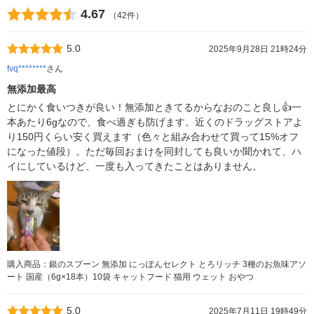
4.67
（42件）
5.0
2025年9月28日 21時24分
fvq********
さん
無添加最高
とにかく食いつきが良い！無添加ときてるからなおのこと良し👍一
本あたり6gなので、食べ過ぎも防げます。近くのドラッグストアよ
り150円くらい安く買えます（色々と組み合わせて買って15%オフ
になった値段）。ただ毎回おまけを同封しても良いか聞かれて、ハ
イにしているけど、一度も入ってきたことはありません。
購入商品：銀のスプーン 無添加 にっぽんセレクト とろリッチ 3種のお魚味アソ
ート 国産（6g×18本）10袋 キャットフード 猫用 ウェット おやつ
5.0
2025年7月11日 19時49分