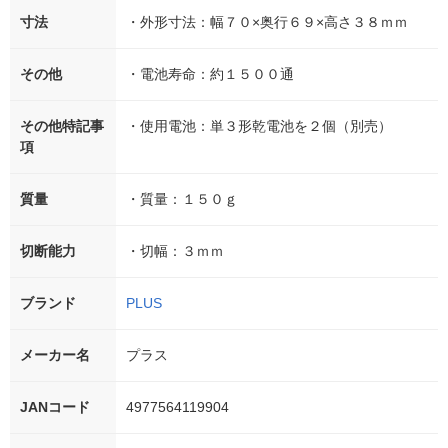
寸法
・外形寸法：幅７０×奥行６９×高さ３８ｍｍ
その他
・電池寿命：約１５００通
その他特記事
・使用電池：単３形乾電池を２個（別売）
項
質量
・質量：１５０ｇ
切断能力
・切幅：３ｍｍ
ブランド
PLUS
メーカー名
プラス
JANコード
4977564119904