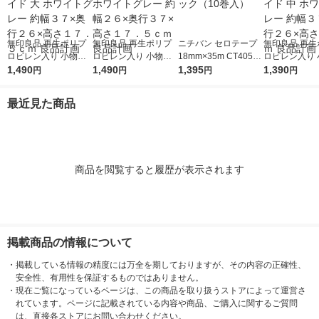
無印良品 再生ポリプ
無印良品 再生ポリプ
ニチバン セロテープ
無印良品 再生
ロピレン入り 小物収
ロピレン入り 小物収
18mm×35m CT405A
ロピレン入り 
納ケース ワイド 大 ホ
1,490
納ケース 大 ホワイト
1,490
P-18 1パック（10巻
1,395
納ケース ワイド
1,390
円
円
円
円
ワイトグレー 約幅３
グレー 約幅２６×奥行
入）
ワイトグレー 
７×奥行２６×高さ１
３７×高さ１７．５ｃ
７×奥行２６×
最近見た商品
７．５ｃｍ 良品計画
ｍ 良品計画
２ｃｍ 良品計
商品を閲覧すると履歴が表示されます
掲載商品の情報について
・
掲載している情報の精度には万全を期しておりますが、その内容の正確性、
安全性、有用性を保証するものではありません。
・
現在ご覧になっているページは、この商品を取り扱うストアによって運営さ
れています。ページに記載されている内容や商品、ご購入に関するご質問
は、直接各ストアにお問い合わせください。