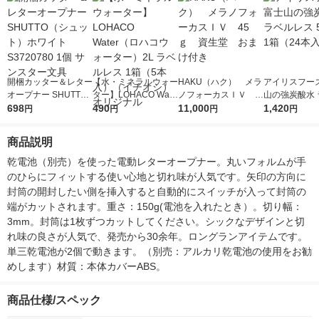
開梱カッター＆レター
【水・ミネラルウォー
HAKU（ハク） メラ
アイリスフーズ
オープナー SHUTTO
ター】LOHACO Wate
ノフォーカスＩＶ 4
山の強炭酸水 
（シュット）ホワイト
698
r（ロハコウォータ
490
5ｇ 資生堂 おまけ
11,000
レス 500ml 1
1,420
円
円
円
円
S3720780 1個 サンス
ー）2L ラベルレス 1
付き
本入）
ター文具
箱（5本入）（イチオ
商品説明
シ） オリジナル
乾電池（別売）を使った電動レターオープナー。丸いフォルムが手
のひらにフィットする使い心地と切れ味が人気です。矢印の方向に
封筒の開封したい側を挿入すると自動的にスイッチが入って封筒の
端がカットされます。重さ：150g(電池を入れたとき）。切り幅：
3mm。封筒は1枚ずつカットしてください。シックなデザインと切
れ味の良さが人気で、発売から30余年。ロングランアイテムです。
単三乾電池が2個で動きます。（別売：アルカリ乾電池の使用をお勧
めします）材質：本体カバーABS。
商品仕様/スペック