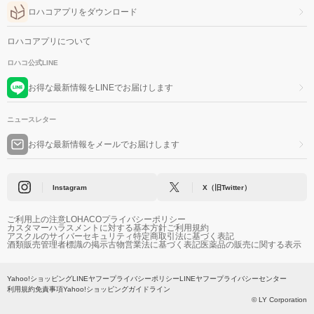
ロハコアプリをダウンロード
ロハコアプリについて
ロハコ公式LINE
お得な最新情報をLINEでお届けします
ニュースレター
お得な最新情報をメールでお届けします
Instagram
X（旧Twitter）
ご利用上の注意
LOHACOプライバシーポリシー
カスタマーハラスメントに対する基本方針
ご利用規約
アスクルのサイバーセキュリティ
特定商取引法に基づく表記
酒類販売管理者標識の掲示
古物営業法に基づく表記
医薬品の販売に関する表示
Yahoo!ショッピング
LINEヤフープライバシーポリシー
LINEヤフープライバシーセンター
利用規約
免責事項
Yahoo!ショッピングガイドライン
© LY Corporation