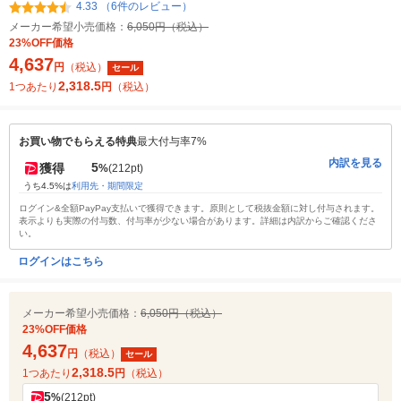
4.33 （6件のレビュー）
メーカー希望小売価格：
6,050円（税込）
23%OFF価格
4,637
円
（税込）
セール
2,318.5
1つあたり
円
（税込）
お買い物でもらえる特典
最大付与率7%
内訳を見る
5
獲得
%
(212pt)
うち4.5%は
利用先・期間限定
ログイン&全額PayPay支払いで獲得できます。原則として税抜金額に対し付与されます。
表示よりも実際の付与数、付与率が少ない場合があります。詳細は内訳からご確認くださ
い。
ログインはこちら
メーカー希望小売価格：
6,050円（税込）
23%OFF価格
4,637
円
（税込）
セール
2,318.5
1つあたり
円
（税込）
5
%
(212pt)