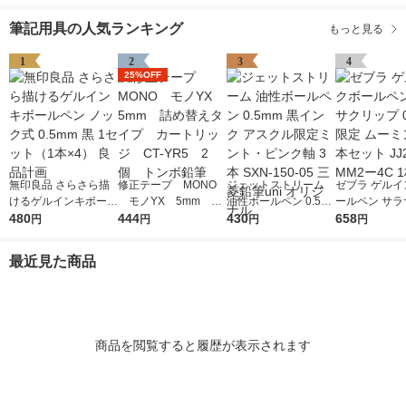
筆記用具の人気ランキング
もっと見る
1
2
3
4
25%OFF
無印良品 さらさら描
修正テープ MONO
ジェットストリーム
ゼブラ ゲルイ
けるゲルインキボール
モノYX 5mm 詰
油性ボールペン 0.5m
ールペン サラ
ペン ノック式 0.5mm
480
め替えタイプ カート
444
m 黒インク アスクル
430
ップ 0.5mm 
658
円
円
円
円
黒 1セット（1本×4）
リッジ CT-YR5 2
限定ミント・ピンク軸
ミン 黒4本セッ
良品計画
個 トンボ鉛筆
3本 SXN-150-05 三菱
9ーMM2ー4C
最近見た商品
鉛筆uni オリジナル
商品を閲覧すると履歴が表示されます