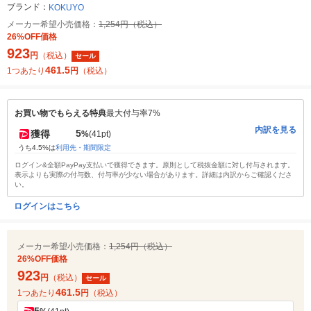
ブランド：
KOKUYO
メーカー希望小売価格：
1,254円（税込）
26%OFF価格
923
円
（税込）
セール
461.5
1つあたり
円
（税込）
お買い物でもらえる特典
最大付与率7%
内訳を見る
5
獲得
%
(41pt)
うち4.5%は
利用先・期間限定
ログイン&全額PayPay支払いで獲得できます。原則として税抜金額に対し付与されます。
表示よりも実際の付与数、付与率が少ない場合があります。詳細は内訳からご確認くださ
い。
ログインはこちら
メーカー希望小売価格：
1,254円（税込）
26%OFF価格
923
円
（税込）
セール
461.5
1つあたり
円
（税込）