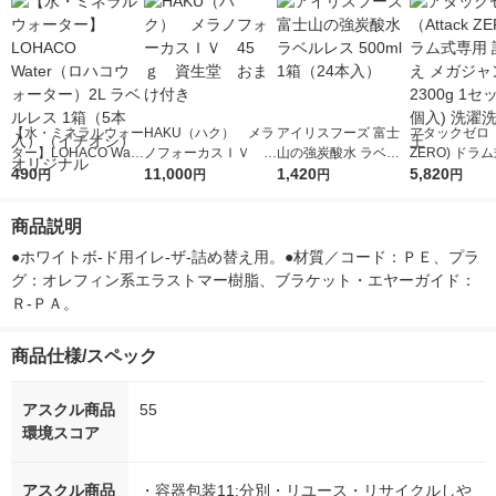
【水・ミネラルウォー
HAKU（ハク） メラ
アイリスフーズ 富士
アタックゼロ（A
ター】LOHACO Wate
ノフォーカスＩＶ 4
山の強炭酸水 ラベル
ZERO) ドラ
r（ロハコウォータ
490
5ｇ 資生堂 おまけ
11,000
レス 500ml 1箱（24
1,420
詰め替え メガ
5,820
円
円
円
円
ー）2L ラベルレス 1
付き
本入）
ボ 2300g 1
箱（5本入）（イチオ
個入) 洗濯洗剤
商品説明
シ） オリジナル
●ホワイトボ-ド用イレ-ザ-詰め替え用。●材質／コード：ＰＥ、プラ
グ：オレフィン系エラストマー樹脂、ブラケット・エヤーガイド：
Ｒ-ＰＡ。
商品仕様/スペック
アスクル商品
55
環境スコア
アスクル商品
・容器包装11:分別・リユース・リサイクルしや