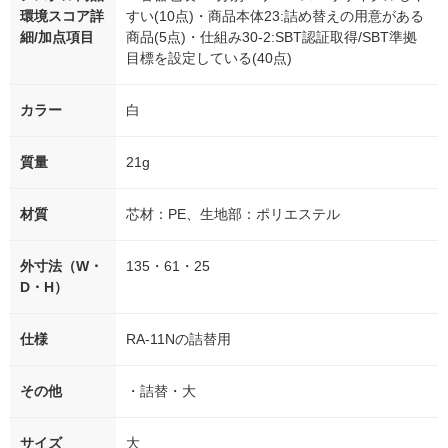
環境スコア詳
すい(10点)・商品本体23:詰め替えの用意がある
細/加点項目
商品(5点)・仕組み30-2:SBT認証取得/SBT準拠
目標を設定している(40点)
カラー
白
質量
21g
材質
芯材：PE、生地部：ポリエステル
外寸法（W・
135・61・25
D・H）
仕様
RA-11Nの詰替用
その他
・詰替・大
サイズ
大