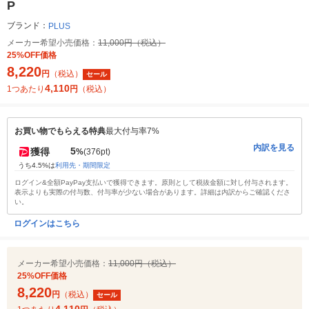
P
ブランド：
PLUS
メーカー希望小売価格：
11,000円（税込）
25%OFF価格
8,220
円
（税込）
セール
4,110
1つあたり
円
（税込）
お買い物でもらえる特典
最大付与率7%
内訳を見る
5
獲得
%
(376pt)
うち4.5%は
利用先・期間限定
ログイン&全額PayPay支払いで獲得できます。原則として税抜金額に対し付与されます。
表示よりも実際の付与数、付与率が少ない場合があります。詳細は内訳からご確認くださ
い。
ログインはこちら
メーカー希望小売価格：
11,000円（税込）
25%OFF価格
8,220
円
（税込）
セール