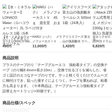
【水・ミネラルウォー
HAKU（ハク） メラ
アイリスフーズ 富士
アタックゼロ（A
ター】LOHACO Wate
ノフォーカスＩＶ 4
山の強炭酸水 ラベル
ZERO) ドラ
r（ロハコウォータ
490
5ｇ 資生堂 おまけ
11,000
レス 500ml 1箱（24
1,420
詰め替え メガ
5,820
円
円
円
円
ー）2L ラベルレス 1
付き
本入）
ボ 2300g 1
箱（5本入）（イチオ
個入) 洗濯洗剤
商品説明
シ） オリジナル
プラスのテープのり「テープグルーエコ　強粘着タイプ」の交換テ
ープ（のり幅8.4mm×長さ10m）。交換で出るゴミを減らした、省
ゴミ設計のエコなテープのりです。サッと軽く引くだけでスムーズ
に糊付けでき、貼った後すぐによくつく。テープを重ねれば、粘着
力も高まります。（※本商品は、テープグルーエコ強粘着タイプ　
詰替えカートリッジ×30個です。）
商品仕様/スペック