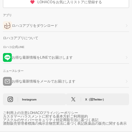
LOHACOをお気に入りストアに登録する
アプリ
ロハコアプリをダウンロード
ロハコアプリについて
ロハコ公式LINE
お得な最新情報をLINEでお届けします
ニュースレター
お得な最新情報をメールでお届けします
Instagram
X（旧Twitter）
ご利用上の注意
LOHACOプライバシーポリシー
カスタマーハラスメントに対する基本方針
ご利用規約
アスクルのサイバーセキュリティ
特定商取引法に基づく表記
酒類販売管理者標識の掲示
古物営業法に基づく表記
医薬品の販売に関する表示