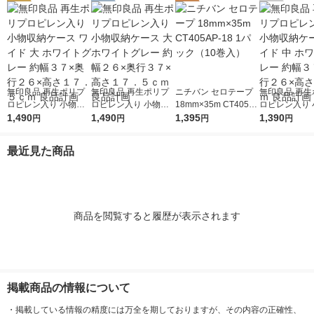
無印良品 再生ポリプ
無印良品 再生ポリプ
ニチバン セロテープ
無印良品 再生
ロピレン入り 小物収
ロピレン入り 小物収
18mm×35m CT405A
ロピレン入り 
納ケース ワイド 大 ホ
1,490
納ケース 大 ホワイト
1,490
P-18 1パック（10巻
1,395
納ケース ワイド
1,390
円
円
円
円
ワイトグレー 約幅３
グレー 約幅２６×奥行
入）
ワイトグレー 
７×奥行２６×高さ１
３７×高さ１７．５ｃ
７×奥行２６×
最近見た商品
７．５ｃｍ 良品計画
ｍ 良品計画
２ｃｍ 良品計
商品を閲覧すると履歴が表示されます
掲載商品の情報について
・
掲載している情報の精度には万全を期しておりますが、その内容の正確性、