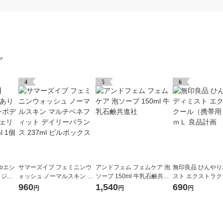
グ
4
5
6
oエシ
サマーズイブ フェミニンウ
アンドフェム フェムケア 泡
無印良品 ひんや
 ジョ
ォッシュ ノーマルスキン マ
ソープ 150ml 牛乳石鹸共進
スト エクストラ
ネラル
ルチベネフィット デイリー
社
帯用） ５０ｍＬ 
960
1,540
690
円
円
円
ml 1
バランス 237ml ピルボック
ス