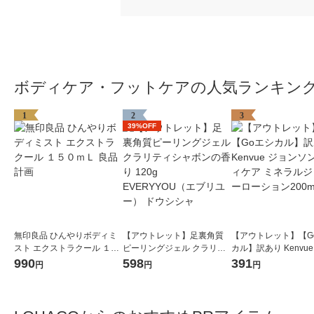
ボディケア・フットケアの人気ランキン
1
2
3
39%OFF
無印良品 ひんやりボディミ
【アウトレット】足裏角質
【アウトレット】【G
スト エクストラクール １５
ピーリングジェル クラリテ
カル】訳あり Kenvue
０ｍＬ 良品計画
ィシャボンの香り 120g EVE
ンソンボディケア ミ
990
598
391
円
円
円
RYYOU（エブリユー） ドウ
ジェリーローション200
シシャ
個