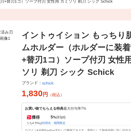
刃1コ）ソープ付刃 女性用 カミソリ 剃刀 シック Schick
イントゥイション もっちり肌
ムホルダー（ホルダーに装着
+替刃1コ）ソープ付刃 女性用
ソリ 剃刀 シック Schick
ブランド：
schick
1,830
円
（税込）
お買い物でもらえる特典
最大付与率7%
5
獲得
%
(83pt)
うち4.5%は
利用先・期間限定
ログイン&全額PayPay支払いで獲得できます。原則として税抜金額に対し付与