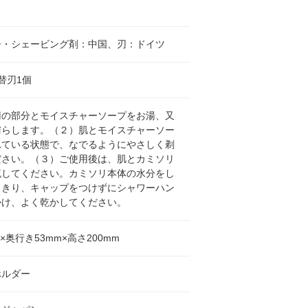
ー・シェービング剤：中国、刃：ドイツ
替刃1個
刃の部分とモイスチャーソープをお湯、又
濡らします。（２）肌とモイスチャーソー
れている状態で、なでるようにやさしく剃
ださい。（３）ご使用後は、肌とカミソリ
流してください。カミソリ本体の水分をし
ときり、キャップをつけずにシャワーハン
かけ、よく乾かしてください。
m×奥行き53mm×高さ200mm
ホルダー