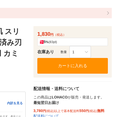
 スリ
1,830
円
（税込）
済み刃
5
%
(83pt)
 カミ
在庫あり
1
数量
カートに入れる
配送情報・送料について
この商品は
LOHACO
が販売・発送します。
最短翌日お届け
内訳を見る
3,780
550
無料
円
(税込)以上で基本配送料
円
(税込)
配送料について
されます。表示より