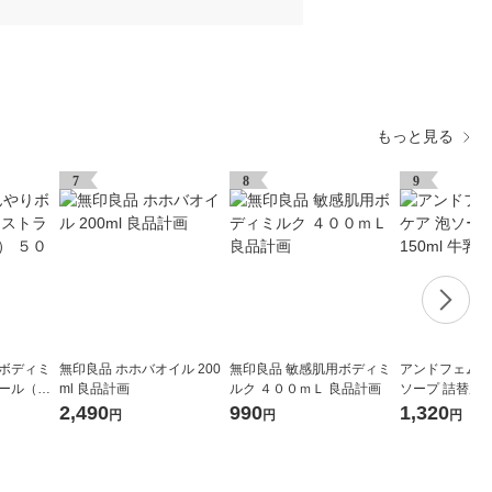
もっと見る
7
8
9
りボディミ
無印良品 ホホバオイル 200
無印良品 敏感肌用ボディミ
アンドフェム 
クール（携
ml 良品計画
ルク ４００ｍＬ 良品計画
ソープ 詰替用 1
良品計画
鹸共進社
2,490
990
1,320
円
円
円