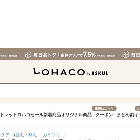
獲得はこちら
レ
トレット
ロハコセール
新着商品
オリジナル商品
クーポン
まとめ割
キ
トケア
脱毛・除毛
カミソリ