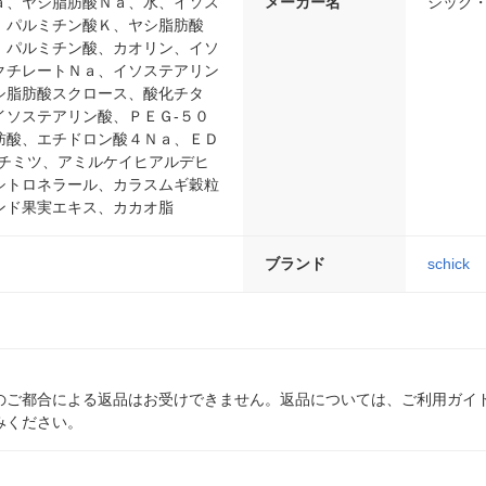
ａ、ヤシ脂肪酸Ｎａ、水、イソス
メーカー名
シック
、パルミチン酸Ｋ、ヤシ脂肪酸
、パルミチン酸、カオリン、イソ
クチレートＮａ、イソステアリン
シ脂肪酸スクロース、酸化チタ
イソステアリン酸、ＰＥＧ-５０
肪酸、エチドロン酸４Ｎａ、ＥＤ
ハチミツ、アミルケイヒアルデヒ
シトロネラール、カラスムギ穀粒
ンド果実エキス、カカオ脂
ブランド
schick
のご都合による返品はお受けできません。返品については、ご利用ガイ
みください。