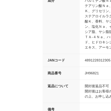
成分
パルミチン酸Ｎ
テアリン酸Ｎａ
Ｋ、グリセリン
ステアロイルラ
酸Ｋ、香料、ヤ
ン、塩化Ｎａ、
シア脂、ヤシ脂
ＴＡ-４Ｎａ、
ド、ヒドロキシ
エキス、アーモ
JANコード
4891228312305
商品番号
JH96821
返品について
開封後返品不可
開封後はお客様
の上、お申し込
備考