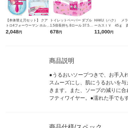
【本体替え刃セット】 クア
トイレットペーパー ダブル
HAKU（ハク） メ
トロ4フォーウーマン ホルダ
1.5倍長持ち 8ロール 37.5m
ーカスＩＶ 45ｇ 
ー ＋ 替刃（4個入） 女性用
パルプ クリネックス プリン
堂 おまけ付き
2,048
678
11,000
円
円
円
カミソリ 剃刀 シック Schick
ト フローラルハーブ 1パッ
ロングセラー
ク (8ロール入） クレシア
商品説明
●うるおいソープつきで、お手入
スムーズにし、肌にうるおいを与
きます。また、ソープの減りに合
フティワイヤー。●濡れた手でも
商品仕様/スペック