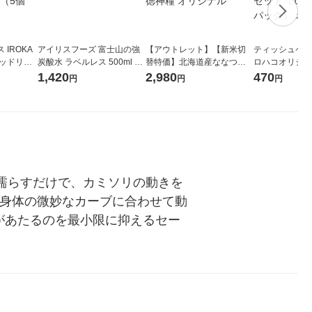
IROKA
アイリスフーズ 富士山の強
【アウトレット】【新米切
ティッシュペーパ
キッドリリ
炭酸水 ラベルレス 500ml 1
替特価】北海道産ななつぼ
ロハコオリジナ
詰め替え 超
箱（24本入）
し 無洗米 5kg 1袋 令和7年産
ックティッシュ
1,420
2,980
470
円
円
円
セット（5個
米 木徳神糧 オリジナル
リジナル 1セ
5個入×2パック
ル
濡らすだけで、カミソリの動きを
が身体の微妙なカーブに合わせて動
があたるのを最小限に抑えるセー