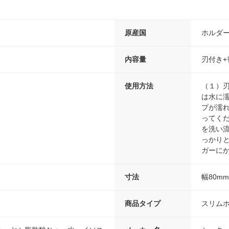
原産国
ホルダ
内容量
刃付き+
使用方法
（１）
は水に
プが濡
ってく
を洗い
っかり
ガーに
寸法
幅80m
商品タイプ
スリム