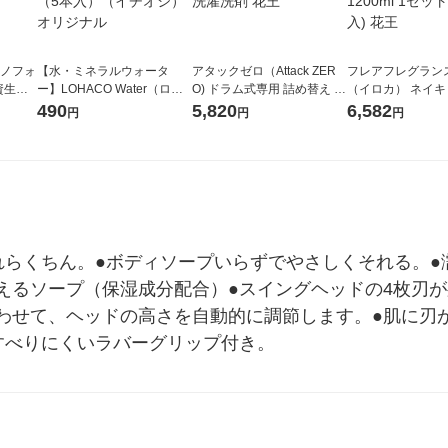
ラノフォ
【水・ミネラルウォータ
アタックゼロ（Attack ZER
フレアフレグランス 
資生
ー】LOHACO Water（ロハ
O) ドラム式専用 詰め替え メ
（イロカ） ネイ
コウォーター）2L ラベルレ
ガジャンボ 2300g 1セット
ーの香り 柔軟剤 
490
5,820
6,582
円
円
円
ス 1箱（5本入）（イチオ
（2個入) 洗濯洗剤 花王
特大 1200ml 1
シ） オリジナル
入) 花王
れらくちん。●ボディソープいらずでやさしくそれる。●
えるソープ（保湿成分配合）●スイングヘッドの4枚刃
わせて、ヘッドの高さを自動的に調節します。●肌に刃
すべりにくいラバーグリップ付き。