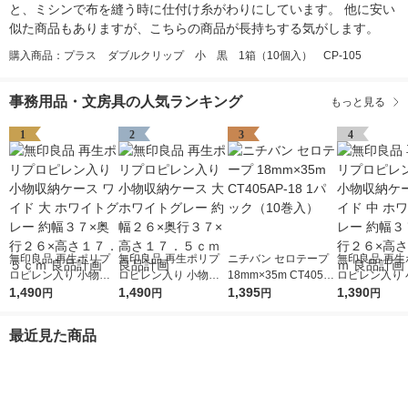
と、ミシンで布を縫う時に仕付け糸がわりにしています。 他に安い
似た商品もありますが、こちらの商品が長持ちする気がします。
購入商品：プラス ダブルクリップ 小 黒 1箱（10個入） CP-105
事務用品・文房具の人気ランキング
もっと見る
1
2
3
4
無印良品 再生ポリプ
無印良品 再生ポリプ
ニチバン セロテープ
無印良品 再生
ロピレン入り 小物収
ロピレン入り 小物収
18mm×35m CT405A
ロピレン入り 
納ケース ワイド 大 ホ
1,490
納ケース 大 ホワイト
1,490
P-18 1パック（10巻
1,395
納ケース ワイド
1,390
円
円
円
円
ワイトグレー 約幅３
グレー 約幅２６×奥行
入）
ワイトグレー 
７×奥行２６×高さ１
３７×高さ１７．５ｃ
７×奥行２６×
最近見た商品
７．５ｃｍ 良品計画
ｍ 良品計画
２ｃｍ 良品計