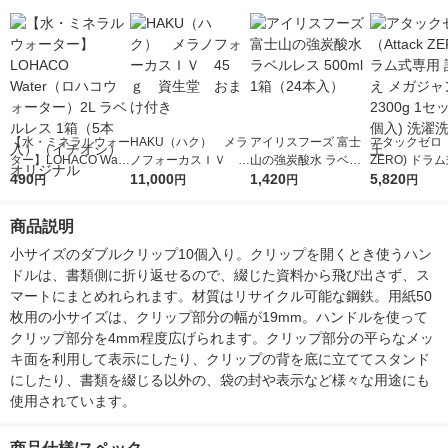
【水・ミネラルウォー
HAKU（ハク） メラ
アイリスフーズ 富士
アタックゼロ（A
ター】LOHACO Wate
ノフォーカスＩＶ 4
山の強炭酸水 ラベル
ZERO) ドラ
r（ロハコウォータ
490
5ｇ 資生堂 おまけ
11,000
レス 500ml 1箱（24
1,420
詰め替え メガ
5,820
円
円
円
円
ー）2L ラベルレス 1
付き
本入）
ボ 2300g 1
箱（5本入）（イチオ
個入) 洗濯洗剤
商品説明
シ） オリジナル
小サイズのダブルクリップ10個入り。クリップを開くとき使うハン
ドルは、書類側に折り返せるので、綴じた資料から飛び出さず、ス
マートにまとめれられます。材質はリサイクル可能な鋼鉄。用紙50
枚用の小サイズは、クリップ部分の幅が19mm。ハンドルを使って
クリップ部分を4mm程度広げられます。クリップ部分の平らなメッ
キ面を利用して表示にしたり、クリップの背を底に立ててスタンド
にしたり、書類を綴じる以外の、袋の封や表示など様々な用途にも
使用されています。