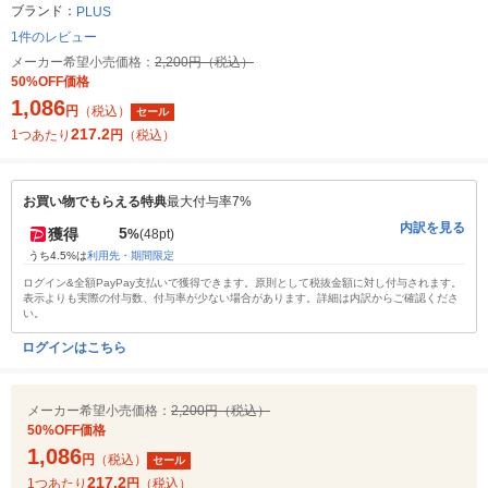
ブランド：
PLUS
1件のレビュー
メーカー希望小売価格：
2,200円（税込）
50%OFF価格
1,086
円
（税込）
セール
217.2
1つあたり
円
（税込）
お買い物でもらえる特典
最大付与率7%
内訳を見る
5
獲得
%
(48pt)
うち4.5%は
利用先・期間限定
ログイン&全額PayPay支払いで獲得できます。原則として税抜金額に対し付与されます。
表示よりも実際の付与数、付与率が少ない場合があります。詳細は内訳からご確認くださ
い。
ログインはこちら
メーカー希望小売価格：
2,200円（税込）
50%OFF価格
1,086
円
（税込）
セール
217.2
1つあたり
円
（税込）