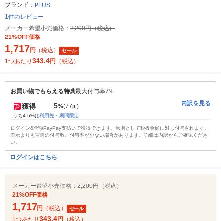
ブランド：
PLUS
1件のレビュー
メーカー希望小売価格：
2,200円（税込）
21%OFF価格
1,717
円
（税込）
セール
343.4
1つあたり
円
（税込）
お買い物でもらえる特典
最大付与率7%
内訳を見る
5
獲得
%
(77pt)
うち4.5%は
利用先・期間限定
ログイン&全額PayPay支払いで獲得できます。原則として税抜金額に対し付与されます。
表示よりも実際の付与数、付与率が少ない場合があります。詳細は内訳からご確認くださ
い。
ログインはこちら
メーカー希望小売価格：
2,200円（税込）
21%OFF価格
1,717
円
（税込）
セール
343.4
1つあたり
円
（税込）