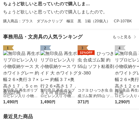
ちょうど欲しいと思っていたので購入しま…
ちょうど欲しいと思っていたので購入しましたので。
購入商品：プラス ダブルクリップ 極豆 黒 1箱（20個入） CP-107BK
事務用品・文房具の人気ランキング
もっと見る
1
2
3
4
32%OFF
無印良品 再生ポリプ
無印良品 再生ポリプ
コクヨ ひっつき虫 合
無印良品 再生
ロピレン入り 小物収
ロピレン入り 小物収
成ゴム製 約55山 ソフ
ロピレン入り 
納ケース 大 ホワイト
1,490
納ケース ワイド 大 ホ
1,490
ト粘着剤 タ-380
371
納ケース 中 
1,290
円
円
円
円
グレー 約幅２６×奥行
ワイトグレー 約幅３
グレー 約幅２
３７×高さ１７．５ｃ
７×奥行２６×高さ１
３７×高さ１２
最近見た商品
ｍ 良品計画
７．５ｃｍ 良品計画
品計画