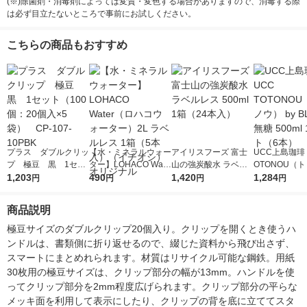
(※)除菌剤・消毒剤によっては変質・変色する場合がありますので、消毒する際
は必ず目立たないところで事前にお試しください。
こちらの商品もおすすめ
プラス ダブルクリッ
【水・ミネラルウォー
アイリスフーズ 富士
UCC上島珈琲 
プ 極豆 黒 1セッ
ター】LOHACO Wate
山の強炭酸水 ラベル
OTONOU（
ト（100個：20個入×
1,203
r（ロハコウォータ
490
レス 500ml 1箱（24
1,420
ウ） by BLAC
1,284
円
円
円
円
5袋） CP-107-10PB
ー）2L ラベルレス 1
本入）
00ml 1セッ
K
箱（5本入）（イチオ
商品説明
シ） オリジナル
極豆サイズのダブルクリップ20個入り。クリップを開くとき使うハ
ンドルは、書類側に折り返せるので、綴じた資料から飛び出さず、
スマートにまとめれられます。材質はリサイクル可能な鋼鉄。用紙
30枚用の極豆サイズは、クリップ部分の幅が13mm。ハンドルを使
ってクリップ部分を2mm程度広げられます。クリップ部分の平らな
メッキ面を利用して表示にしたり、クリップの背を底に立ててスタ