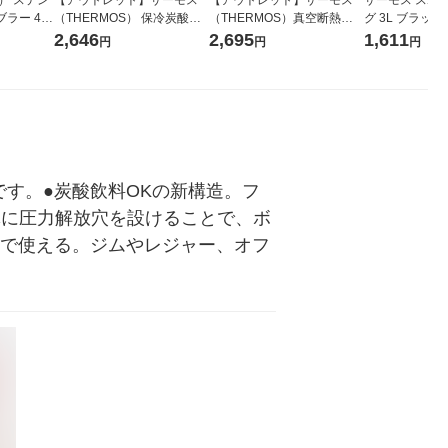
ラー 42
（THERMOS） 保冷炭酸飲
（THERMOS）真空断熱ケ
グ 3L ブラック 
ーズ SX-
料ボトル 750ml レッド FJK-
ータイマグ サンドベージュ
BK 1個
2,646
2,695
1,611
円
円
円
750 R 1個
500ml ROB-003 SDBE 1個
です。●炭酸飲料OKの新構造。フ
体に圧力解放穴を設けることで、ボ
ンで使える。ジムやレジャー、オフ