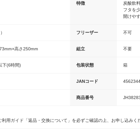
特徴
炭酸飲
フタを少
開けや
間）
フリーザー
不可
73mm×高さ250mm
組立
不要
下(6時間)
包装状態
箱
JANコード
456234
商品番号
JH3828
ご利用ガイド「返品・交換について」を必ずご確認の上、お申し込みく