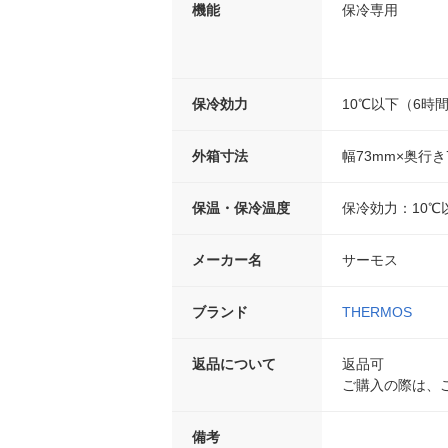
機能
保冷専用
保冷効力
10℃以下（6時
外箱寸法
幅73mm×奥行き
保温・保冷温度
保冷効力：10℃以
メーカー名
サーモス
ブランド
THERMOS
返品について
返品可
ご購入の際は、
備考