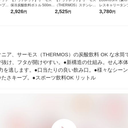
パープル
保冷炭酸飲料ボトル 500ml
（THERMOS）ステンレス
レスキャリータンブ
カーキ RBAA-500 KKI1個
ボトル マットホワイト 500
0ml ヴィンテージロ
2,926
2,525
3,780
円
円
円
ml FFM-502 MTWH 1個
KA40-PM 1個
ニア、サーモス（THERMOS）の炭酸飲料 OK な水筒
力が抜け、フタが開けやすい。●新構造の仕組み。せん本
力を逃します。●口当たりの良い飲み口。●様々なシー
たさキープ。●スポーツ飲料OK リットル