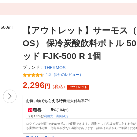
【アウトレット】サーモス（T
OS） 保冷炭酸飲料ボトル 500
ッド FJK-500 R 1個
ブランド：
THERMOS
4.6 （5件のレビュー）
2,296
円
（税込）
アウトレット
お買い物でもらえる特典
最大付与率7%
5
獲得
%
(104pt)
うち4.5%は
利用先・期間限定
ログイン&全額PayPay支払いで獲得できます。原則として税抜金額に対し付与
も実際の付与数、付与率が少ない場合があります。詳細は内訳からご確認くださ