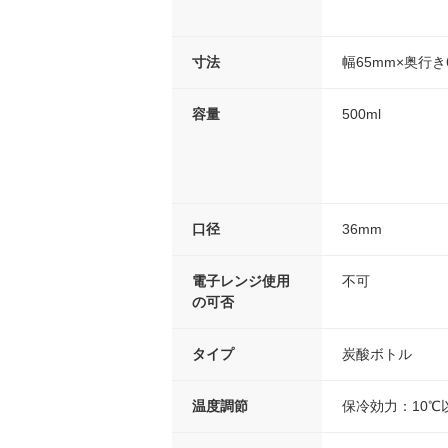
寸法
幅65mm×奥行き
容量
500ml
口径
36mm
電子レンジ使用
不可
の可否
タイプ
炭酸ボトル
温度調節
保冷効力：10℃以