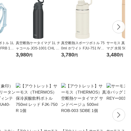
トル 1L
真空断熱ケータイマグ 1L チ
真空断熱スポーツボトル 75
サーモス 真空
 FRB 1個
ャコール JOS-1001 CHL 1
0ml ホワイト FJU-751 IVWH
マグ 水筒 500
冷 子ども用
個 食洗機可 キャリーループ
1個 食洗機対応 ハンドル付
エロー JPB-500
3,980
3,780
3,480
円
円
円
付 保冷保温 水筒 サーモス
き 水筒 保冷専用 サーモス
洗機対応 保温
印） ステン
【アウトレット】サーモス
【アウトレット】サーモス
サーモス スポ