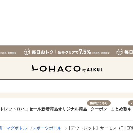
獲得はこちら
レ
トレット
ロハコセール
新着商品
オリジナル商品
クーポン
まとめ割
キ
筒・マグボトル
スポーツボトル
【アウトレット】サーモス（THERMOS