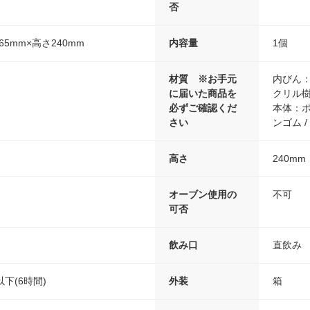
否
65mm×高さ240mm
内容量
1個
材質 ※お手元
内びん：
に届いた商品を
クリル樹
必ずご確認くだ
本体：ポ
さい
ンゴム 
高さ
240mm
オーブン使用の
不可
可否
飲み口
直飲み
下(6時間)
外装
箱