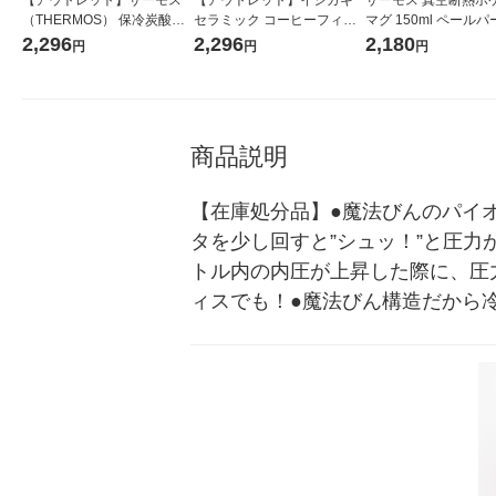
（THERMOS） 保冷炭酸飲
セラミック コーヒーフィル
マグ 150ml ペール
料ボトル 500ml シルバー FJ
ター 2個 スタンドセット プ
JOJ-151 PAPL 1個
2,296
2,296
2,180
円
円
円
K-500 SL 1個
レート 4499 1個
商品説明
【在庫処分品】●魔法びんのパイオ
タを少し回すと”シュッ！”と圧
トル内の内圧が上昇した際に、圧
ィスでも！●魔法びん構造だから冷