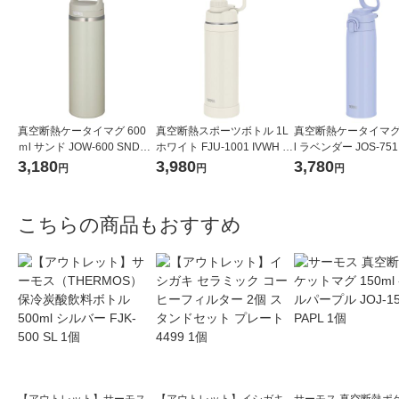
真空断熱ケータイマグ 600
真空断熱スポーツボトル 1L
真空断熱ケータイマグ 
ｍl サンド JOW-600 SNDS 1
ホワイト FJU-1001 IVWH 1
l ラベンダー JOS-751
個 水筒 食洗機可 保温保冷
個 食洗機対応 ハンドル付き
1個 食洗機可 キャリ
3,180
3,980
3,780
円
円
円
スポーツ飲料可 サーモス
水筒 保冷専用 サーモス
プ付 保冷保温 水筒 
こちらの商品もおすすめ
【アウトレット】サーモス
【アウトレット】イシガキ
サーモス 真空断熱ポ