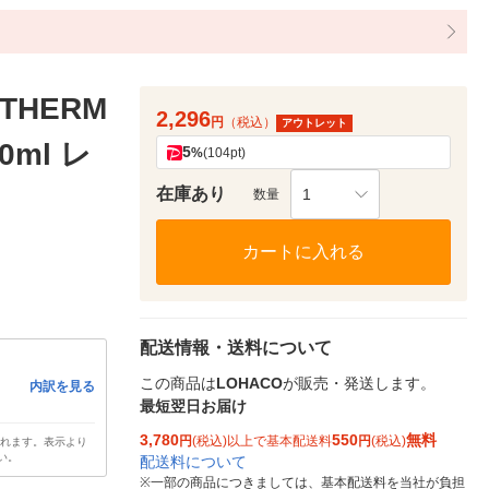
HERM
2,296
円
（税込）
アウトレット
ml レ
5
%
(104pt)
在庫あり
1
数量
カートに入れる
配送情報・送料について
この商品は
LOHACO
が販売・発送します。
内訳を見る
最短翌日お届け
3,780
550
無料
円
(税込)以上で基本配送料
円
(税込)
されます。表示より
い。
配送料について
※
一部の商品につきましては、基本配送料を当社が負担