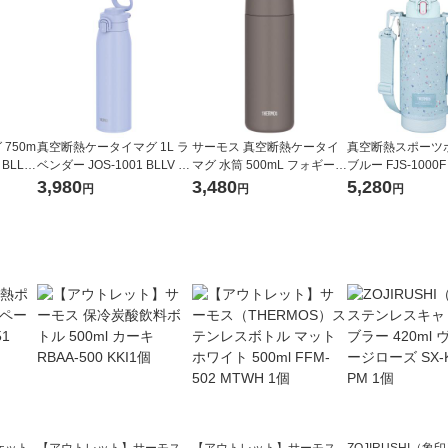
750m
真空断熱ケータイマグ 1L ラ
サーモス 真空断熱ケータイ
真空断熱スポーツボ
 BLLV
ベンダー JOS-1001 BLLV 1
マグ 水筒 500mL フォギーブ
ブルー FJS-1000F
ールー
個 食洗機可 キャリーループ
ラウン JPB-500 FOBW 1個
ポーチ付 水筒 保
3,980
3,480
5,280
円
円
円
サーモス
付 保冷保温 水筒 サーモス
食洗機対応 保温保冷
洗濯機可 サーモス
ケット
【アウトレット】サーモス
【アウトレット】サーモス
ZOJIRUSHI（象