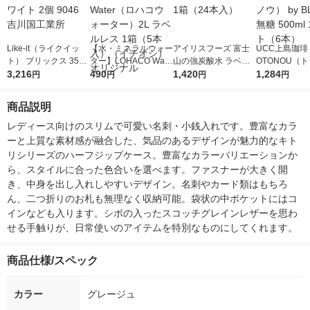
Like-it（ライクイッ
【水・ミネラルウォー
アイリスフーズ 富士
UCC上島珈琲 
ト） ブリックス 350
ター】LOHACO Wate
山の強炭酸水 ラベル
OTONOU（
ワイドL ホワイト 2個
3,216
r（ロハコウォータ
490
レス 500ml 1箱（24
1,420
ウ） by BLAC
1,284
円
円
円
円
9046 吉川国工業所
ー）2L ラベルレス 1
本入）
00ml 1セッ
箱（5本入）（イチオ
商品説明
シ） オリジナル
レディース向けのスリムで可愛い名刺・小銭入れです。豊富なカラ
ーと上質な素材感が融合した、気品のあるデザインが魅力的なキト
リシリーズのハーフジップケース。豊富なカラーバリエーションか
ら、スタイルに合った色合いを選べます。ファスナーが大きく開
き、中身を出し入れしやすいデザイン。名刺やカード類はもちろ
ん、二つ折りのお札も無理なく収納可能。袋状の中ポケットにはコ
インなども入ります。シボの入ったスコッチグレインレザーを思わ
せる手触りが、日常使いのアイテムを特別なものにしてくれます。
商品仕様/スペック
カラー
グレージュ