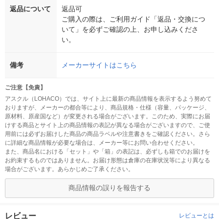
返品について
返品可
ご購入の際は、ご利用ガイド「返品・交換につ
いて」を必ずご確認の上、お申し込みくださ
い。
備考
メーカーサイトはこちら
ご注意【免責】
アスクル（LOHACO）では、サイト上に最新の商品情報を表示するよう努めて
おりますが、メーカーの都合等により、商品規格・仕様（容量、パッケージ、
原材料、原産国など）が変更される場合がございます。このため、実際にお届
けする商品とサイト上の商品情報の表記が異なる場合がございますので、ご使
用前には必ずお届けした商品の商品ラベルや注意書きをご確認ください。さら
に詳細な商品情報が必要な場合は、メーカー等にお問い合わせください。
また、商品名における「セット」や「箱」の表記は、必ずしも箱でのお届けを
お約束するものではありません。お届け形態は倉庫の在庫状況等により異なる
場合がございます。あらかじめご了承ください。
商品情報の誤りを報告する
レビュー
レビューとは