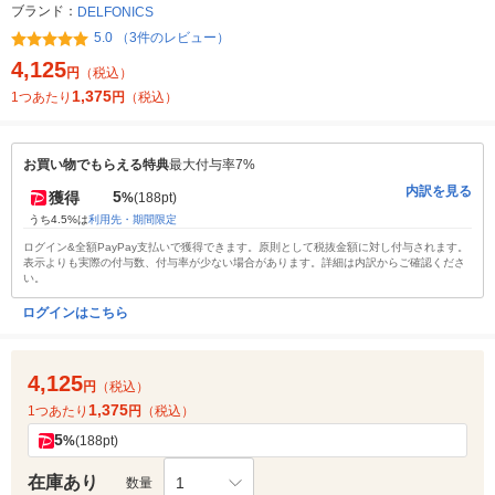
ブランド：
DELFONICS
5.0 （3件のレビュー）
4,125
円
（税込）
1,375
1つあたり
円
（税込）
お買い物でもらえる特典
最大付与率7%
内訳を見る
5
獲得
%
(188pt)
うち4.5%は
利用先・期間限定
ログイン&全額PayPay支払いで獲得できます。原則として税抜金額に対し付与されます。
表示よりも実際の付与数、付与率が少ない場合があります。詳細は内訳からご確認くださ
い。
ログインはこちら
4,125
円
（税込）
1,375
1つあたり
円
（税込）
5
%
(188pt)
在庫あり
1
数量