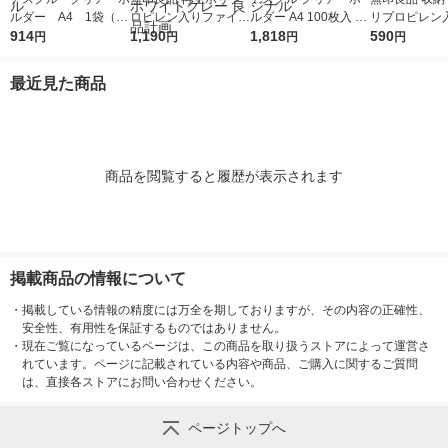
ルダー A4 1袋（10
ロピレン入りファイル
ルダー A4 100枚入 ス
リプロピレン
0枚） スタンダー
914
ボックススタンダード
1,190
タンダード ファイル
1,818
イルボックス 
590
円
円
円
円
ド ファイル（イチオ
Ａ４用 約幅２５×奥行
1セット（100枚×2
ダードタイプ 
シ） オリジナル
３２×高さ２４ｃｍ ホ
袋）（イチオシ） オ
トグレー 良品
最近見た商品
ワイトグレー 良品計
リジナル
画
商品を閲覧すると履歴が表示されます
掲載商品の情報について
・
掲載している情報の精度には万全を期しておりますが、その内容の正確性、
安全性、有用性を保証するものではありません。
・
現在ご覧になっているページは、この商品を取り扱うストアによって運営さ
れています。ページに記載されている内容や商品、ご購入に関するご質問
は、直接各ストアにお問い合わせください。
ページトップへ