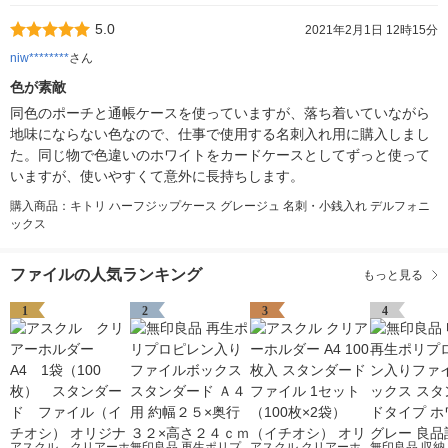
5.0
2021年2月1日 12時15分
niw********
さん
色が素敵
同色のポーチと通帳ケースを使っていますが、落ち着いていながら
地味にならない色なので、仕事で使用する名刺入れ用に購入しまし
た。同じ物で色違いのホワイトをカードケースとしてずっと使って
いますが、使いやすくて意外に長持ちします。
購入商品：キトリ ハーフジップケース グレージュ 名刺・小銭入れ デルフォニ
ックス
ファイルの人気ランキング
もっと見る
1
2
3
4
アスクル クリアーホ
無印良品 再生ポリプ
アスクル クリアーホ
無印良品 収納