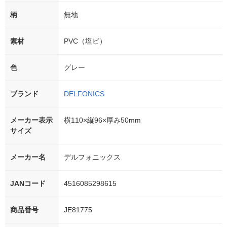
柄
無地
素材
PVC（塩ビ）
色
グレー
ブランド
DELFONICS
メーカー表示
横110×縦96×厚み50mm
サイズ
メーカー名
デルフォニックス
JANコード
4516085298615
商品番号
JE81775