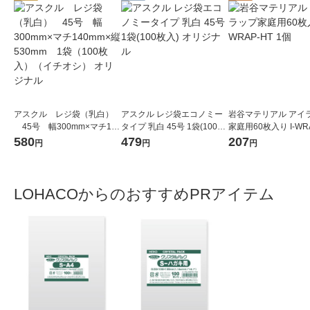
アスクル レジ袋（乳白）
アスクル レジ袋エコノミー
岩谷マテリアル アイ
45号 幅300mm×マチ140
タイプ 乳白 45号 1袋(100枚
家庭用60枚入り I-WR
mm×縦530mm 1袋（100
入) オリジナル
1個
580
479
207
円
円
円
枚入）（イチオシ） オリジ
ナル
LOHACOからのおすすめPRアイテム