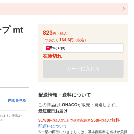
プ mt
823
円
（税込）
164.6
1つあたり
円
（税込）
5
%
(37pt)
在庫切れ
カートに入れる
配送情報・送料について
内訳を見る
この商品は
LOHACO
が販売・発送します。
最短翌日お届け
されます。表示より
3,780
550
無料
い。
円
(税込)以上で基本配送料
円
(税込)
配送料について
※
一部の商品につきましては、基本配送料を当社が負担