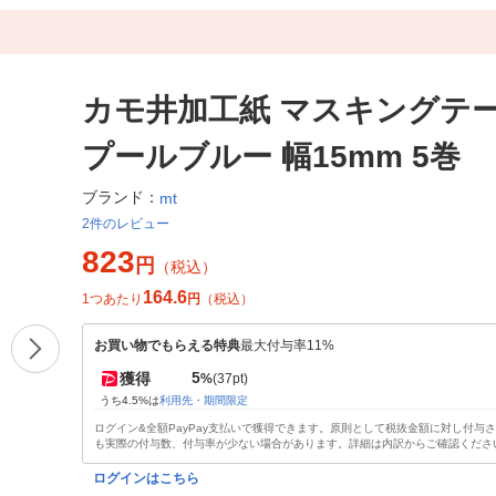
カモ井加工紙 マスキングテー
プールブルー 幅15mm 5巻
ブランド：
mt
2件のレビュー
823
円
（税込）
164.6
1つあたり
円
（税込）
お買い物でもらえる特典
最大付与率11%
5
獲得
%
(37pt)
うち4.5%は
利用先・期間限定
ログイン&全額PayPay支払いで獲得できます。原則として税抜金額に対し付与
も実際の付与数、付与率が少ない場合があります。詳細は内訳からご確認くださ
ログインはこちら