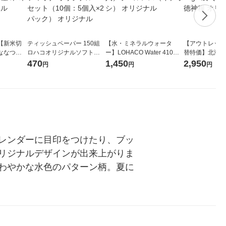
【新米切
ティッシュペーパー 150組
【水・ミネラルウォータ
【アウトレット
ななつぼ
ロハコオリジナルソフトパ
ー】LOHACO Water 410ml
替特価】北海道
袋 令和7年産
ックティッシュ フィオナ オ
1箱（20本入）ラベルレス
し 精白米 5kg
470
1,450
2,950
円
円
円
ジナル
リジナル 1セット（10個：
（イチオシ） オリジナル
米 木徳神糧 オ
5個入×2パック） オリジナ
ル
レンダーに目印をつけたり、ブッ
リジナルデザインが出来上がりま
わやかな水色のパターン柄。夏に