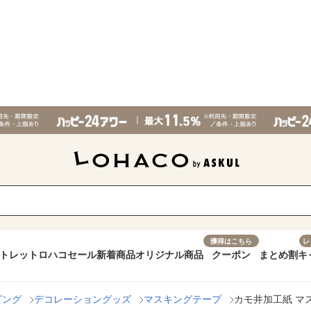
獲得はこちら
レ
トレット
ロハコセール
新着商品
オリジナル商品
クーポン
まとめ割
キ
ピング
デコレーショングッズ
マスキングテープ
カモ井加工紙 マス