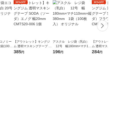
30%OFF
30%OFF
エコノミー
【アウトレット】キングジ
アスクル レジ袋（乳白）
【アウトレット
袋(100枚
ム 透明マスキングテープ SO
12号 幅180mm×マチ110
ム 透明マスキン
DA（ソーダ）エノグ 幅20m
mm×縦380mm 1袋（100
DA（ソーダ）フ
385
196
284
円
円
円
m CMTS20-006 1個
枚入） オリジナル
mm CMT15-01