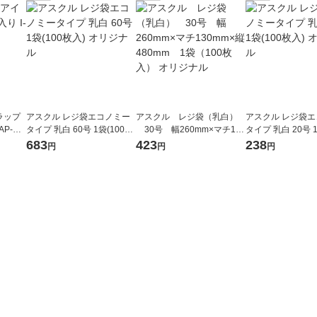
ラップ
アスクル レジ袋エコノミー
アスクル レジ袋（乳白）
アスクル レジ袋
AP-HT
タイプ 乳白 60号 1袋(100枚
30号 幅260mm×マチ130
タイプ 乳白 20号 1
入) オリジナル
mm×縦480mm 1袋（100
入) オリジナル
683
423
238
円
円
円
枚入） オリジナル