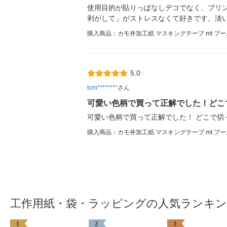
使用目的が貼りっぱなしデコでなく、プリン
剥がして」がストレスなくて好きです。淡
購入商品：カモ井加工紙 マスキングテープ mt プー
5.0
tom********
さん
可愛い色柄で買って正解でした！どこ
可愛い色柄で買って正解でした！ どこで切
購入商品：カモ井加工紙 マスキングテープ mt プー
工作用紙・袋・ラッピングの人気ランキ
1
2
3