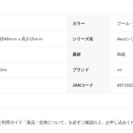
カラー
プール
径48ｍｍｘ高さ15ｍｍ
シリーズ名
deco
基材
和紙
10ｍ
ブランド
mt
JANコード
497191
ご利用ガイド「返品・交換について」を必ずご確認の上、お申し込みく