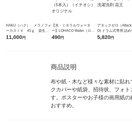
HAKU（ハク） メラノフォ
【水・ミネラルウォータ
アタックゼロ（Attack
ーカスＩＶ 45ｇ 資生
ー】LOHACO Water（ロハ
O) ドラム式専用 詰め
堂 おまけ付き
コウォーター）2L ラベルレ
ガジャンボ 2300g 1
11,000
490
5,820
円
円
円
ス 1箱（5本入）（イチオ
（2個入) 洗濯洗剤 花
シ） オリジナル
商品説明
布や紙・木など様々な素材に貼れ
クカバーや紙袋、招待状、フォト
す。ポスターやお子様の画用紙の
おすすめ。