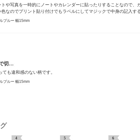
トや写真を一時的にノートやカレンダーに貼ったりすることなので、カ
い色なのでプリント貼り付けでもラベルにしてマジックで中身の記入す
ルブルー 幅15mm
で切…
っても違和感のない柄です。
ルブルー 幅15mm
ング
4
5
6