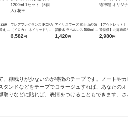
 ZER
フレアフレグランス IROKA
アイリスフーズ 富士山の強
【アウトレット】
替え メ
（イロカ） ネイキッドリリ
炭酸水 ラベルレス 500ml 1
替特価】北海道産
セット
ーの香り 柔軟剤 詰め替え 超
箱（24本入）
し 無洗米 5kg 1
6,582
1,420
2,980
円
円
円
王
特大 1200ml 1セット（5個
米 木徳神糧 オリ
入) 花王
て、糊残りが少ないのが特徴のテープです。ノートやカ
スタンドなどをテープでコラージュすれば、あなたのオ
縁取りなどに貼れば、表情をつけることもできます。さ