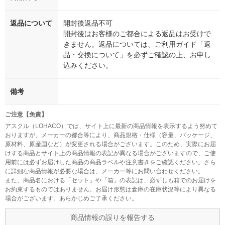
返品について
開封後返品不可
開封後はお客様のご都合による返品はお受けで
きません。返品については、ご利用ガイド「返
品・交換について」を必ずご確認の上、お申し
込みください。
備考
ご注意【免責】
アスクル（LOHACO）では、サイト上に最新の商品情報を表示するよう努めて
おりますが、メーカーの都合等により、商品規格・仕様（容量、パッケージ、
原材料、原産国など）が変更される場合がございます。このため、実際にお届
けする商品とサイト上の商品情報の表記が異なる場合がございますので、ご使
用前には必ずお届けした商品の商品ラベルや注意書きをご確認ください。さら
に詳細な商品情報が必要な場合は、メーカー等にお問い合わせください。
また、商品名における「セット」や「箱」の表記は、必ずしも箱でのお届けを
お約束するものではありません。お届け形態は倉庫の在庫状況等により異なる
場合がございます。あらかじめご了承ください。
商品情報の誤りを報告する