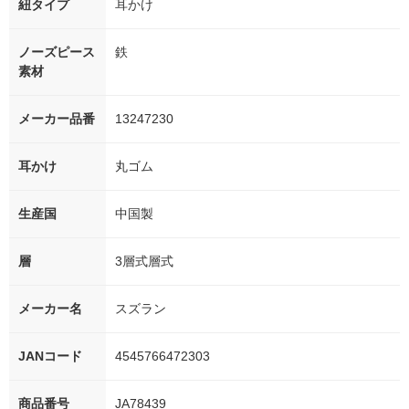
紐タイプ
耳かけ
ノーズピース
鉄
素材
メーカー品番
13247230
耳かけ
丸ゴム
生産国
中国製
層
3層式層式
メーカー名
スズラン
JANコード
4545766472303
商品番号
JA78439