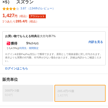
×5） スズラン
3.87 （134件のレビュー）
1,427
円
（税込）
アウトレット
285.4
1つあたり
円
（税込）
お買い物でもらえる特典
最大付与率7%
内訳を見る
5
獲得
%
(64pt)
うち4.5%は
利用先・期間限定
ログイン&全額PayPay支払いで獲得できます。原則として税抜金額に対し付与されます。
表示よりも実際の付与数、付与率が少ない場合があります。詳細は内訳からご確認くださ
い。
ログインはこちら
販売単位
308円×3個
285.4円×5個
924円
1,427円