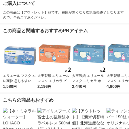
ご購入について
この商品は【アウトレット】品です。在庫が無くなり次第販売終了となります
ので、予めご了承ください。
この商品と関連するおすすめPRアイテム
エリエール マスク ム
大王製紙 エリエール
大王製紙 エリエール
大王製紙 エリ
レ爽快 息しやすい
マスク エリカラ ピン
マスク エリカラ ホワ
マスク エリカ
プリーツ型 幅広耳ゴ
1,580
クベージュ ふつうサ
2,196
イトナチュラル ふつ
2,440
イトナチュラル
4,800
円
円
円
円
ム アイスブル- ふつ
イズ 1セット（30枚入
うサイズ 1セット（30
うサイズ 1セ
うサイズ 1箱（30枚
×2箱）日本製 カラー
枚入×2箱）日本製 カ
枚入×4箱）日
こちらの商品もおすすめ
入） 大王製紙 日本
マスク
ラーマスク
ラーマスク
製