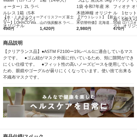
【水・ミネラルウォー
アイリスフーズ 富士
【アウトレット】【新
ティッシュペー
ター】LOHACO Wate
山の強炭酸水 ラベル
米切替特価】北海道産
50組 ロハコ
r（ロハコウォータ
490
レス 500ml 1箱（24
1,420
ななつぼし 無洗米 5k
2,980
ルソフトパッ
470
円
円
円
円
ー）2L ラベルレス 1
本入）
g 1袋 令和7年産 米 木
シュ フィオナ
箱（5本入）（イチオ
徳神糧 オリジナル
ナル 1セット
商品説明
シ） オリジナル
個：5個入×2
オリジナル
【クリアランス品】●ASTM F2100ー19レベル1に適合しているマス
クです。　●ゴム紐がマスク外面に付いているため、頬に隙間ができ
にくい仕様です。　●フィット性の高いノーズピースを使用している
ため、眼鏡やゴーグルが曇りにくくなっています。使い捨て出来る
不織布マスクです。
商品仕様/スペック