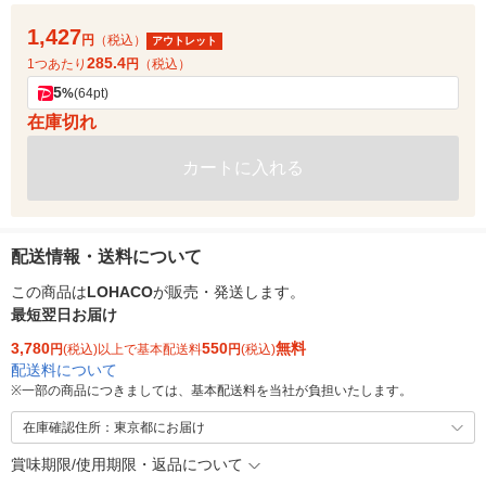
1,427
円
（税込）
アウトレット
285.4
1つあたり
円
（税込）
5
%
(64pt)
在庫切れ
カートに入れる
配送情報・送料について
この商品は
LOHACO
が販売・発送します。
最短翌日お届け
3,780
550
無料
円
(税込)以上で基本配送料
円
(税込)
配送料について
※
一部の商品につきましては、基本配送料を当社が負担いたします。
在庫確認住所：東京都にお届け
賞味期限/使用期限・返品について