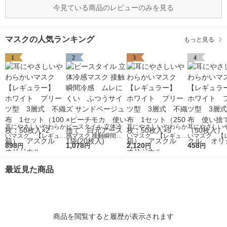
今見ている商品のレビューのみを見る
マスクの人気ランキング
もっと見る
1
2
3
4
耳にやさしいやわらか
ビースタイル 立体冷
耳にやさしいやわらか
耳にやさしい
いマスク 【レギュラ
感マスク 接触瞬間冷
いマスク 【レギュラ
いマスク 【
ー】 ホワイト プリ
898
感 ムレにくい ふつ
1,078
ー】 ホワイト プリ
2,120
ー】 ホワイ
458
円
円
円
円
ーツ型 3層式 不織
うサイズ サンドベー
ーツ型 3層式 不織
ーツ型 3層
布 1セット（100
ジュ×ピーチモカ 使
布 1セット（250
布 使い捨て
最近見た商品
枚：50枚入×2箱）
い捨て 白元アース 1
枚：50枚入×5箱）
（50枚入） 
アスクル オリジナ
袋(20枚入)
アスクル オリジナ
ル オリジナ
ル
ル
商品を閲覧すると履歴が表示されます