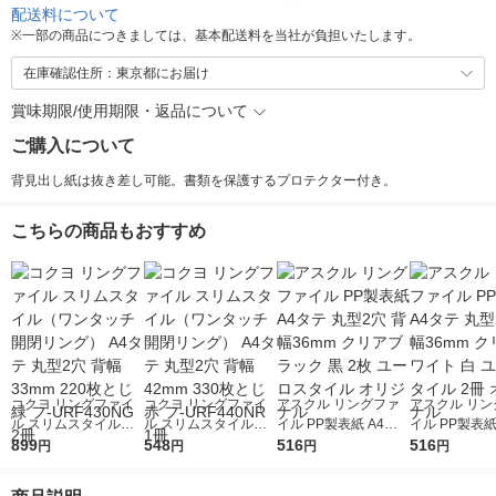
配送料について
※
一部の商品につきましては、基本配送料を当社が負担いたします。
在庫確認住所：東京都にお届け
賞味期限/使用期限・返品について
ご購入について
背見出し紙は抜き差し可能。書類を保護するプロテクター付き。
こちらの商品もおすすめ
コクヨ リングファイ
コクヨ リングファイ
アスクル リングファ
アスクル リン
ル スリムスタイル
ル スリムスタイル
イル PP製表紙 A4タテ
イル PP製表紙
（ワンタッチ開閉リン
899
（ワンタッチ開閉リン
548
丸型2穴 背幅36mm ク
516
丸型2穴 背幅3
516
円
円
円
円
グ） A4タテ 丸型2穴
グ） A4タテ 丸型2穴
リアブラック 黒 2枚
リアホワイト 
背幅33mm 220枚とじ
背幅42mm 330枚とじ
ユーロスタイル オリ
ロスタイル 2冊 オ