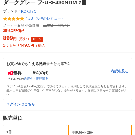
ダークグレー フ-URF430NDM 2冊
ブランド：
KOKUYO
4.83 （6件のレビュー）
メーカー希望小売価格：
1,386円（税込）
35%OFF価格
899
円
（税込）
セール
449.5
1つあたり
円
（税込）
お買い物でもらえる特典
最大付与率7%
内訳を見る
5
獲得
%
(40pt)
うち4.5%は
利用先・期間限定
ログイン&全額PayPay支払いで獲得できます。原則として税抜金額に対し付与されます。
表示よりも実際の付与数、付与率が少ない場合があります。詳細は内訳からご確認くださ
い。
ログインはこちら
販売単位
1冊
449.5円×2冊