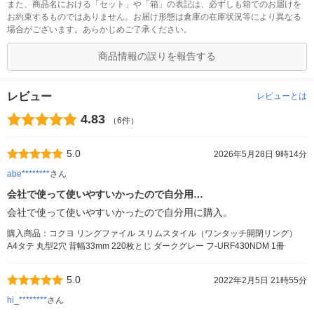
また、商品名における「セット」や「箱」の表記は、必ずしも箱でのお届けを
お約束するものではありません。お届け形態は倉庫の在庫状況等により異なる
場合がございます。あらかじめご了承ください。
商品情報の誤りを報告する
レビュー
レビューとは
4.83
（6件）
5.0
2026年5月28日 9時14分
abe********
さん
会社で使って使いやすいかったので自分用…
会社で使って使いやすいかったので自分用に購入。
購入商品：コクヨ リングファイル スリムスタイル（ワンタッチ開閉リング）
A4タテ 丸型2穴 背幅33mm 220枚とじ ダークグレー フ-URF430NDM 1冊
5.0
2022年2月5日 21時55分
hi_********
さん