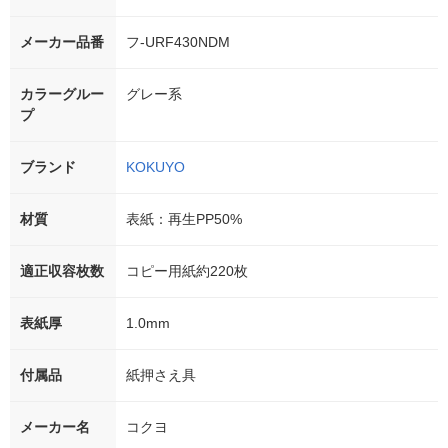
メーカー品番
フ-URF430NDM
カラーグルー
グレー系
プ
ブランド
KOKUYO
材質
表紙：再生PP50%
適正収容枚数
コピー用紙約220枚
表紙厚
1.0mm
付属品
紙押さえ具
メーカー名
コクヨ