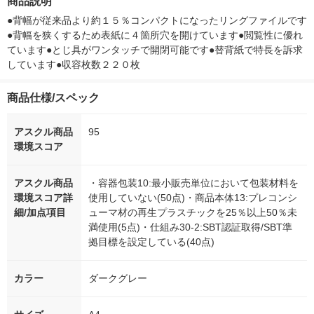
商品説明
緑 フ-URF430NG 2冊
赤 フ-URF440NR 1冊
ジナル
ジナル
●背幅が従来品より約１５％コンパクトになったリングファイルです
●背幅を狭くするため表紙に４箇所穴を開けています●閲覧性に優れ
ています●とじ具がワンタッチで開閉可能です●替背紙で特長を訴求
しています●収容枚数２２０枚
商品仕様/スペック
アスクル商品
95
環境スコア
アスクル商品
・容器包装10:最小販売単位において包装材料を
環境スコア詳
使用していない(50点)・商品本体13:プレコンシ
細/加点項目
ューマ材の再生プラスチックを25％以上50％未
満使用(5点)・仕組み30-2:SBT認証取得/SBT準
拠目標を設定している(40点)
カラー
ダークグレー