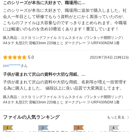
このシリーズが本当に大好きで、職場用に…
このシリーズが本当に大好きで、職場用に追加で購入しました。社
会人一年目として研修でもらう資料がとにかく嵩張っていたのが、
こちらのファイルは大容量なのですっきりまとめられます。今職場
には幅違いのものを含め10冊近くあります！重宝しています！
購入商品：コクヨ リングファイル スリムスタイル（ワンタッチ開閉リング）
A4タテ 丸型2穴 背幅33mm 220枚とじ ダークグレー フ-URF430NDM 1冊
5.0
2021年7月4日 21時12分
zon********
さん
子供が産まれて沢山の資料や大切な用紙、…
子供が産まれて沢山の資料や大切な用紙、名刺等が増え一括管理す
る為に購入しました。 値段以上に良い品質で大変満足してます。
購入商品：コクヨ リングファイル スリムスタイル（ワンタッチ開閉リング）
A4タテ 丸型2穴 背幅33mm 220枚とじ ダークグレー フ-URF430NDM 1冊
ファイルの人気ランキング
もっと見る
1
2
3
4