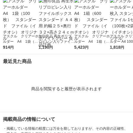
アスクル クリアーホ
無印良品 再生ポリプ
アスクル クリアーホ
アスクル クリ
ルダー A4 1袋（10
ロピレン入りファイル
ルダー A4 1箱（60
ルダー A4 10
0枚） スタンダー
914
ボックススタンダード
1,190
0枚） スタンダー
5,423
タンダード フ
1,818
円
円
円
円
ド ファイル（イチオ
Ａ４用 約幅２５×奥行
ド ファイル（イチオ
1セット（100
シ） オリジナル
３２×高さ２４ｃｍ ホ
シ） オリジナル
袋）（イチオシ
最近見た商品
ワイトグレー 良品計
リジナル
画
商品を閲覧すると履歴が表示されます
掲載商品の情報について
・
掲載している情報の精度には万全を期しておりますが、その内容の正確性、