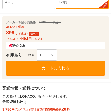
452円
899円
お得
メーカー希望小売価格：
1,386円（税込）
35%OFF価格
899
円
（税込）
セール
449.5
1つあたり
円
（税込）
5
%
(40pt)
在庫あり
1
数量
カートに入れる
配送情報・送料について
この商品は
LOHACO
が販売・発送します。
最短翌日お届け
3,780
550
無料
円
(税込)以上で基本配送料
円
(税込)