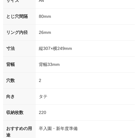
サイズ
A4
とじ穴間隔
80mm
リング内径
26mm
寸法
縦307×横249mm
背幅
背幅33mm
穴数
2
向き
タテ
収納枚数
220
おすすめの用
卒入園・新年度準備
途