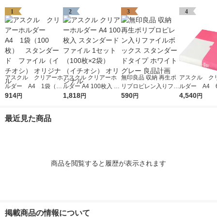
1
2
3
4
アスクル クリアーホ
アスクル クリアーホ
無印良品 収納 再生ポ
アスクル ク
ルダー A4 1袋（10
ルダー A4 100枚入 ス
リプロピレン入りファ
ルダー A4 
0枚） スタンダー
914
タンダード ファイル
1,818
イルボックス スタン
590
エコノミース
4,540
円
円
円
円
ド ファイル（イチオ
1セット（100枚×2
ダードタイプ ホワイ
ァイル オ
シ） オリジナル
袋）（イチオシ） オ
トグレー 良品計画
最近見た商品
リジナル
商品を閲覧すると履歴が表示されます
掲載商品の情報について