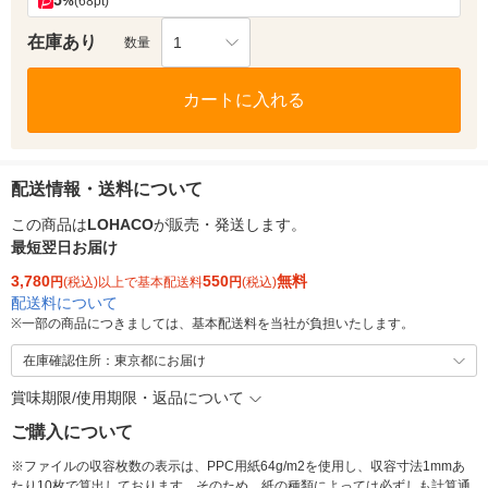
5
%
(68pt)
在庫あり
1
数量
カートに入れる
配送情報・送料について
この商品は
LOHACO
が販売・発送します。
最短翌日お届け
3,780
550
無料
円
(税込)以上で基本配送料
円
(税込)
配送料について
※
一部の商品につきましては、基本配送料を当社が負担いたします。
在庫確認住所：東京都にお届け
賞味期限/使用期限・返品について
ご購入について
※ファイルの収容枚数の表示は、PPC用紙64g/m2を使用し、収容寸法1mmあ
たり10枚で算出しております。そのため、紙の種類によっては必ずしも計算通