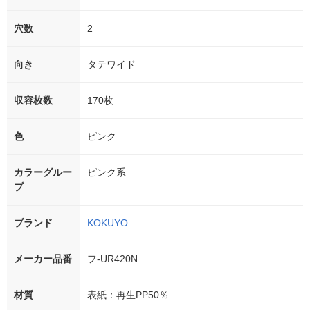
穴数
2
向き
タテワイド
収容枚数
170枚
色
ピンク
カラーグルー
ピンク系
プ
ブランド
KOKUYO
メーカー品番
フ-UR420N
材質
表紙：再生PP50％