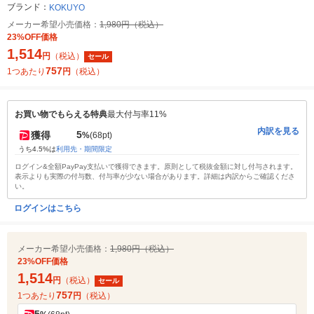
ブランド：
KOKUYO
メーカー希望小売価格：
1,980円（税込）
23%OFF価格
1,514
円
（税込）
セール
757
1つあたり
円
（税込）
お買い物でもらえる特典
最大付与率11%
内訳を見る
5
獲得
%
(68pt)
うち4.5%は
利用先・期間限定
ログイン&全額PayPay支払いで獲得できます。原則として税抜金額に対し付与されます。
表示よりも実際の付与数、付与率が少ない場合があります。詳細は内訳からご確認くださ
い。
ログインはこちら
メーカー希望小売価格：
1,980円（税込）
23%OFF価格
1,514
円
（税込）
セール
757
1つあたり
円
（税込）