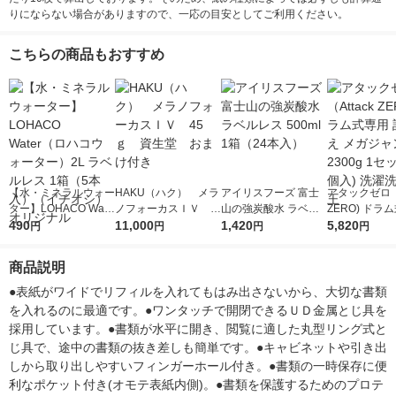
りにならない場合がありますので、一応の目安としてご利用ください。
こちらの商品もおすすめ
【水・ミネラルウォー
HAKU（ハク） メラ
アイリスフーズ 富士
アタックゼロ（A
ター】LOHACO Wate
ノフォーカスＩＶ 4
山の強炭酸水 ラベル
ZERO) ドラ
r（ロハコウォータ
490
5ｇ 資生堂 おまけ
11,000
レス 500ml 1箱（24
1,420
詰め替え メガ
5,820
円
円
円
円
ー）2L ラベルレス 1
付き
本入）
ボ 2300g 1
箱（5本入）（イチオ
個入) 洗濯洗剤
商品説明
シ） オリジナル
●表紙がワイドでリフィルを入れてもはみ出さないから、大切な書類
を入れるのに最適です。●ワンタッチで開閉できるＵＤ金属とじ具を
採用しています。●書類が水平に開き、閲覧に適した丸型リング式と
じ具で、途中の書類の抜き差しも簡単です。●キャビネットや引き出
しから取り出しやすいフィンガーホール付き。●書類の一時保存に便
利なポケット付き(オモテ表紙内側)。●書類を保護するためのプロテ