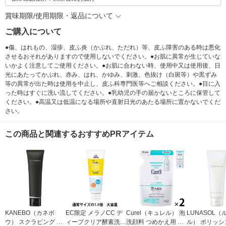
賞味期限/使用期限・返品について
ご購入について
●傷、はれもの、湿疹、皮ふ炎（かぶれ、ただれ）等、皮ふ障害のある時は悪化
させるおそれがありますので使用しないでください。●お肌に異常が生じていな
いかよく注意してご使用ください。●お肌に合わない時、使用中又は使用後、日
光にあたってかぶれ、赤み、はれ、かゆみ、刺激、色抜け（白斑等）や黒ずみ
等の異常が出た時は使用を中止し、皮ふ科専門医等へご相談ください。●目に入
った時はすぐに洗い流してください。●乳幼児の手の届かないところに保管して
ください。●高温又は低温になる場所や直射日光のあたる場所に置かないでくだ
さい。
この商品と関連するおすすめPRアイテム
KANEBO（カネボ
EC限定 メラノCC デ
Curel（キュレル） 泡
LUNASOL（
ウ） スクラビング マ
ィープクリア酵素洗顔
洗顔料 つめかえ用 13
ル） ポリッシ