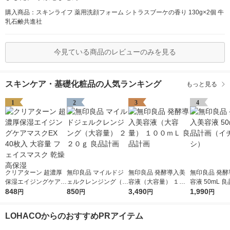
購入商品：スキンライフ 薬用洗顔フォーム シトラスブーケの香り 130g×2個 牛
乳石鹸共進社
今見ている商品のレビューのみを見る
スキンケア・基礎化粧品の人気ランキング
もっと見る
1
2
3
4
クリアターン 超濃厚
無印良品 マイルドジ
無印良品 発酵導入美
無印良品 発酵
保湿エイジングケアマ
ェルクレンジング（大
容液（大容量） １０
容液 50mL 
スクEX 40枚入 大容量
848
容量） ２２０ｇ 良品
850
０ｍＬ 良品計画
3,490
（イチオシ）
1,990
円
円
円
円
フェイスマスク 乾燥
計画
高保湿
LOHACOからのおすすめPRアイテム