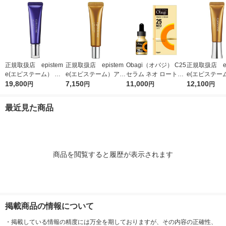
正規取扱店 epistem
正規取扱店 epistem
Obagi（オバジ） C25
正規取扱店 ep
e(エピステーム） ス
e(エピステーム）アイ
セラム ネオ ロート製
e(エピステー
テムサイエンスアイ 1
19,800
パーフェクトショット
7,150
薬
11,000
パーフェクト
12,100
円
円
円
円
8g アイクリーム
b 9g アイクリーム
b 18g ア
最近見た商品
商品を閲覧すると履歴が表示されます
掲載商品の情報について
・
掲載している情報の精度には万全を期しておりますが、その内容の正確性、