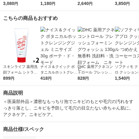
ッド ウォッシュ 130g
3,080
200g 大容量 洗顔フォ
1,180
0mL×2個 花王 敏感
2,640
リア ジェルウ
3,850
円
円
円
円
ーム ロート製薬
肌 （イチオシ） おま
ュ
け付き
こちらの商品もおすすめ
スキンライフ 薬用洗
ナイス＆クイック ボ
DHC 薬用アクネコン
ソフティモ ク
顔フォーム シトラス
タニカルホットクレン
トロール フレッシュ
ロ クッション
ブーケの香り 130g×2
899
ジングジェル ミニサ
418
フォーミングウォッシ
828
ジングオイル 
1,540
円
円
円
円
個 牛乳石鹸共進社
イズ 30g ボーテ・
ュ 130g 無香料 洗顔
え 160ml コ
ド・モード
料・洗顔フォーム ニ
スメポート
商品説明
キビ
＜医薬部外品＞濃密なもっちり泡でニキビのもとや毛穴の汚れをす
っきり落とし、ニキビを予防して毛穴の目立たない赤ちゃん肌に。
アクネケア。ニキビケア。
商品仕様/スペック