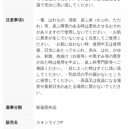
湯で充分に洗い流してください。
注意事項1
・傷、はれもの、湿疹、皮ふ炎（かぶれ、ただ
れ）等、皮ふ障害のある時は悪化させるおそれ
がありますので使用しないでください。・お肌
に異常が生じていないかよく注意してご使用く
ださい。・お肌に合わない時、使用中又は使用
後、日光にあたってかぶれ、赤み、はれ、かゆ
み、刺激、色抜け（白斑等）や黒ずみ等の異常
が出た時は使用を中止し、皮ふ科専門医等へご
相談ください。・目に入った時はすぐに洗い流
してください。・乳幼児の手の届かないところ
に保管してください。・高温又は低温になる場
所や直射日光のあたる場所に置かないでくださ
い。
薬事分類
医薬部外品
販売名
スキンライフP