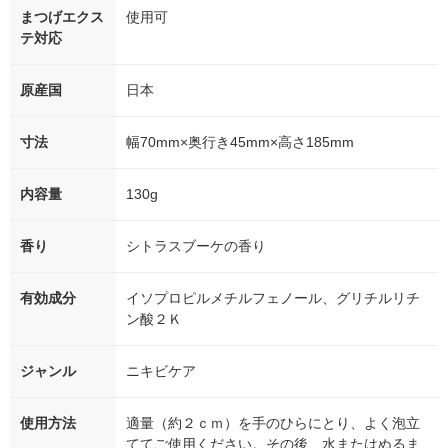
まつげエクス
使用可
テ対応
原産国
日本
寸法
幅70mm×奥行き45mm×高さ185mm
内容量
130g
香り
シトラスブーケの香り
有効成分
イソプロピルメチルフェノール、グリチルリチ
ン酸２Ｋ
ジャンル
ニキビケア
使用方法
適量（約２ｃｍ）を手のひらにとり、よく泡立
ててご使用ください。その後、水またはぬるま