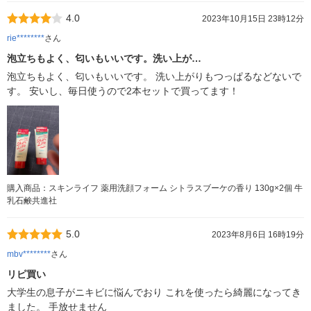
4.0
2023年10月15日 23時12分
rie********
さん
泡立ちもよく、匂いもいいです。洗い上が…
泡立ちもよく、匂いもいいです。 洗い上がりもつっぱるなどないで
す。 安いし、毎日使うので2本セットで買ってます！
購入商品：スキンライフ 薬用洗顔フォーム シトラスブーケの香り 130g×2個 牛
乳石鹸共進社
5.0
2023年8月6日 16時19分
mbv********
さん
リピ買い
大学生の息子がニキビに悩んでおり これを使ったら綺麗になってき
ました。 手放せません