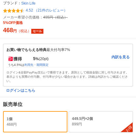
ブランド：
Skin Life
4.52 （21件のレビュー）
メーカー希望小売価格：
495円（税込）
5%OFF価格
468
円
（税込）
セール
お買い物でもらえる特典
最大付与率7%
内訳を見る
5
獲得
%
(20pt)
うち4.5%は
利用先・期間限定
ログイン&全額PayPay支払いで獲得できます。原則として税抜金額に対し付与されます。
表示よりも実際の付与数、付与率が少ない場合があります。詳細は内訳からご確認くださ
い。
ログインはこちら
販売単位
449.5円×2個
1個
899円
468円
お得