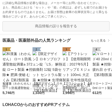
に詳細な商品情報が必要な場合は、メーカー等にお問い合わせください。
また、商品名における「セット」や「箱」の表記は、必ずしも箱でのお届けを
お約束するものではありません。お届け形態は倉庫の在庫状況等により異なる
場合がございます。あらかじめご了承ください。
商品情報の誤りを報告する
医薬品・医薬部外品の人気ランキング
もっと見る
1
2
3
4
和漢箋（わかんせん）
【限定デザイン】ロキ
【アウトレット】【使
Ｖロートゴール
ロート防風通聖散錠満
ソプロフェン錠「L
用期限間近：2027年5
0ml ロート製
量a 372錠 ロート製薬
5,746
S」 解熱鎮痛剤 12錠
1,330
月】リアップＥＸジェ
1,998
除★ 目薬 疲れ
612
円
円
円
円
★控除★ 肥満 便秘 む
5袋セット セントラル
ット 100mL 大正製薬
み目【第3類
くみ【第2類医薬品】
製薬 ★控除★ 生理痛
壮年性脱毛症における
LOHACOからのおすすめPRアイテム
頭痛 オリジナル【第1
発毛・育毛【第1類医
類医薬品】
薬品】