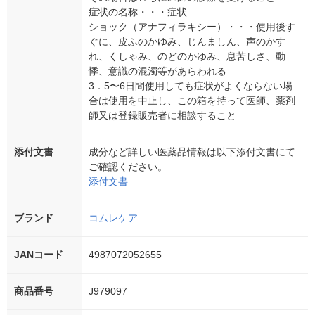
症状の名称・・・症状
ショック（アナフィラキシー）・・・使用後す
ぐに、皮ふのかゆみ、じんましん、声のかす
れ、くしゃみ、のどのかゆみ、息苦しさ、動
悸、意識の混濁等があらわれる
3．5〜6日間使用しても症状がよくならない場
合は使用を中止し、この箱を持って医師、薬剤
師又は登録販売者に相談すること
添付文書
成分など詳しい医薬品情報は以下添付文書にて
ご確認ください。
添付文書
ブランド
コムレケア
JANコード
4987072052655
商品番号
J979097