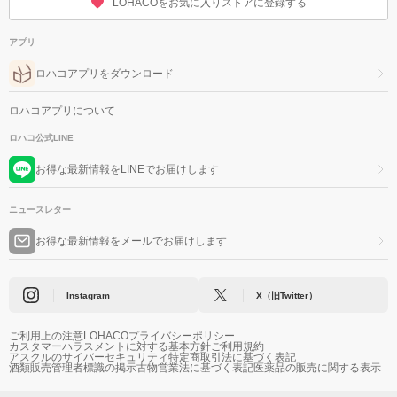
LOHACOをお気に入りストアに登録する
アプリ
ロハコアプリをダウンロード
ロハコアプリについて
ロハコ公式LINE
お得な最新情報をLINEでお届けします
ニュースレター
お得な最新情報をメールでお届けします
Instagram
X（旧Twitter）
ご利用上の注意
LOHACOプライバシーポリシー
カスタマーハラスメントに対する基本方針
ご利用規約
アスクルのサイバーセキュリティ
特定商取引法に基づく表記
酒類販売管理者標識の掲示
古物営業法に基づく表記
医薬品の販売に関する表示