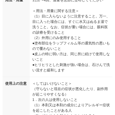
用法・用量
1日2〜4回、適量を患部に塗布してください
＜用法・用量に関する注意＞
（1）目に入らないように注意すること。万一、
目に入った場合には、すぐに水又はぬるま湯で
洗うこと。なお、症状が重い場合には、眼科医
の診療を受けること
（2）外用にのみ使用すること
●塗布部位をラップフィルム等の通気性の悪いも
ので覆わないこと
●皮ふの特に弱い方は、同じ所に続けて使用しな
いこと
●ヒリヒリとした刺激が強い場合は、石けんで洗
い流すと緩和します
使用上の注意
＜してはいけないこと＞
（守らないと現在の症状が悪化したり、副作用
が起こりやすくなる）
1．次の人は使用しないこと
（1）本剤又は本剤の成分によりアレルギー症状
を起こしたことがある人