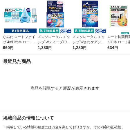
なみだ ロートファイ
メンソレータム エク
メンソレータム エク
ロート抗菌目薬i 
ブ 4mL×5本 ロート製
シブ Wディープ10ク
シブ Wきわケアジェ
×20本 ロート
薬 目薬 乾き目 疲れ目
660
リーム ロート製薬★
1,380
ル 15g ロート製薬 ★
1,280
薬 ものもらい
634
円
円
円
円
【第3類医薬品】
控除★ 塗り薬 水虫治
控除★ 塗り薬 爪周り
使い切り 目の
療薬 せっけんの香り
の水虫治療薬【指定第
（イチオシ）
最近見た商品
（イチオシ）【指定第
2類医薬品】
医薬品】
2類医薬品】
商品を閲覧すると履歴が表示されます
掲載商品の情報について
・
掲載している情報の精度には万全を期しておりますが、その内容の正確性、