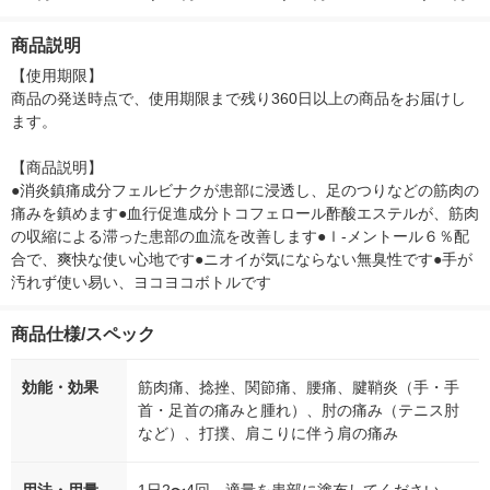
ンの香り 詰め替え ウ
ンの香り 詰め替え ウ
本) 缶
付き
ルトラジャンボ 1580
ルトラジャンボ 1580
商品説明
g 1個 洗濯洗剤 P＆G
g 1セット（1個×5）
洗濯洗剤 P＆G
【使用期限】

商品の発送時点で、使用期限まで残り360日以上の商品をお届けし
ます。

【商品説明】

●消炎鎮痛成分フェルビナクが患部に浸透し、足のつりなどの筋肉の
痛みを鎮めます●血行促進成分トコフェロール酢酸エステルが、筋肉
の収縮による滞った患部の血流を改善します●ｌ-メントール６％配
合で、爽快な使い心地です●ニオイが気にならない無臭性です●手が
汚れず使い易い、ヨコヨコボトルです
商品仕様/スペック
効能・効果
筋肉痛、捻挫、関節痛、腰痛、腱鞘炎（手・手
首・足首の痛みと腫れ）、肘の痛み（テニス肘
など）、打撲、肩こりに伴う肩の痛み