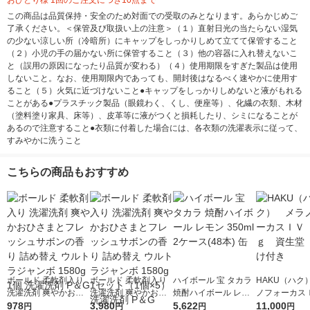
おひとり様 1回のご注文につき10点まで
この商品は品質保持・安全のため対面での受取のみとなります。あらかじめご
了承ください。＜保管及び取扱い上の注意＞（１）直射日光の当たらない湿気
の少ない涼しい所（冷暗所）にキャップをしっかりしめて立てて保管すること
（２）小児の手の届かない所に保管すること（３）他の容器に入れ替えないこ
と（誤用の原因になったり品質が変わる）（４）使用期限をすぎた製品は使用
しないこと。なお、使用期限内であっても、開封後はなるべく速やかに使用す
ること（５）火気に近づけないこと●キャップをしっかりしめないと液がもれる
ことがある●プラスチック製品（眼鏡わく、くし、便座等）、化繊の衣類、木材
（塗料塗り家具、床等）、皮革等に液がつくと損耗したり、シミになることが
あるので注意すること●衣類に付着した場合には、各衣類の洗濯表示に従って、
すみやかに洗うこと
こちらの商品もおすすめ
ボールド 柔軟剤入り
ボールド 柔軟剤入り
ハイボール 宝 タカラ
HAKU（ハク
洗濯洗剤 爽やかおひ
洗濯洗剤 爽やかおひ
焼酎ハイボール レモ
ノフォーカス
さまとフレッシュサボ
978
さまとフレッシュサボ
3,980
ン 350ml 2ケース(48
5,622
5ｇ 資生堂
11,000
円
円
円
円