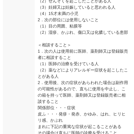
（2）ぜんそくを起こしたことがある人
（3）妊婦又は妊娠していると思われる人
（4）15才未満の小児
2．次の部位には使用しないこと
（1）目の周囲、粘膜等
（2）湿疹、かぶれ、傷口又は化膿している患部
＜相談すること＞
1．次の人は使用前に医師、薬剤師又は登録販売
者に相談すること
（1）医師の治療を受けている人
（2）薬などによりアレルギー症状を起こしたこ
とがある人
2．使用後、次の症状があらわれた場合は副作用
の可能性があるので、直ちに使用を中止し、こ
の箱を持って医師、薬剤師又は登録販売者に相
談すること
関係部位・・・症状
皮ふ・・・発疹・発赤、かゆみ、はれ、ヒリヒ
リ感、かぶれ
まれに下記の重篤な症状が起こることがある
その場合は直ちに医師の診療を受けること