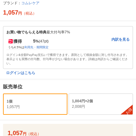
ブランド：
コムレケア
1,057
円
（税込）
お買い物でもらえる特典
最大付与率7%
内訳を見る
5
獲得
%
(47pt)
うち4.5%は
利用先・期間限定
ログイン&全額PayPay支払いで獲得できます。原則として税抜金額に対し付与されます。
表示よりも実際の付与数、付与率が少ない場合があります。詳細は内訳からご確認くださ
い。
ログインはこちら
販売単位
1,004円×2個
1個
2,008円
1,057円
お得
1,057
円
（税込）