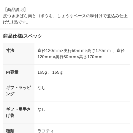
【商品説明】

皮つき豚ばら肉とゴボウを、しょうゆベースの味付けで煮込み仕上
げた1品です。
商品仕様/スペック
寸法
直径120ｍｍ×奥行50ｍｍ×高さ170ｍｍ 、直径
120ｍｍ×奥行50ｍｍ×高さ170ｍｍ
内容量
165g 、165ｇ
ギフトラッピ
なし
ング
ギフト用手さ
なし
げ袋
種類
ラフティ