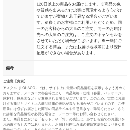
120日以上の商品をお届けします。※商品の色
や質感を出来るだけ忠実に再現するよう心がけ
ていますが実物と若干異なる場合がございま
す。※多くのお客様にご利用いただくため、同
一のお客様からの大量のご注文、同一のお届け
先への大量のご注文は、ご注文のキャンセルを
させていただく場合がございます。※一緒にご
注文する商品、またはお届け地域等により翌日
配達ができない場合があります。
備考
ご注意【免責】
アスクル（LOHACO）では、サイト上に最新の商品情報を表示するよう努めて
おりますが、メーカーの都合等により、商品規格・仕様（容量、パッケージ、
原材料、原産国など）が変更される場合がございます。このため、実際にお届
けする商品とサイト上の商品情報の表記が異なる場合がございますので、ご使
用前には必ずお届けした商品の商品ラベルや注意書きをご確認ください。さら
に詳細な商品情報が必要な場合は、メーカー等にお問い合わせください。
また、商品名における「セット」や「箱」の表記は、必ずしも箱でのお届けを
お約束するものではありません。お届け形態は倉庫の在庫状況等により異なる
場合がございます。あらかじめご了承ください。