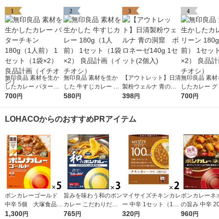
1
2
3
4
無印良品 素材を生か
無印良品 素材を生か
【アウトレット】日清
無印良品 素材
したカレー バターチ
した 牛すじカレー 18
製粉ウェルナ 青の洞
したカレー グ
キン 180g（1人前） 1
700
0g（1人前） 1セット
580
窟 ボロネーゼ140g
398
180g（1人前
700
円
円
円
円
セット（1袋×2） 良品
（1袋×2） 良品計画
1セット(2個入)
ト（1袋×2）
計画（イチオシ）
（イチオシ）
（イチオシ）
LOHACOからのおすすめPRアイテム
ボンカレーゴールド
旨みを味わう和のボン
マイサイズチキンカレ
ボンカレーネオ
中辛 5個 大塚食品
カレー こだわりだし
ー 中辛 1セット（1個
の旨み 中辛 20
レンジ対応
1,300
の和風カレー 中辛
765
（100g）×2） 100k
320
ット（1個×3
960
円
円
円
円