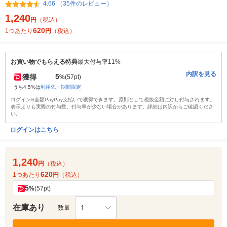
4.66 （35件のレビュー）
1,240
円
（税込）
620
1つあたり
円
（税込）
お買い物でもらえる特典
最大付与率11%
内訳を見る
5
獲得
%
(57pt)
うち4.5%は
利用先・期間限定
ログイン&全額PayPay支払いで獲得できます。原則として税抜金額に対し付与されます。
表示よりも実際の付与数、付与率が少ない場合があります。詳細は内訳からご確認くださ
い。
ログインはこちら
1,240
円
（税込）
620
1つあたり
円
（税込）
5
%
(57pt)
在庫あり
1
数量