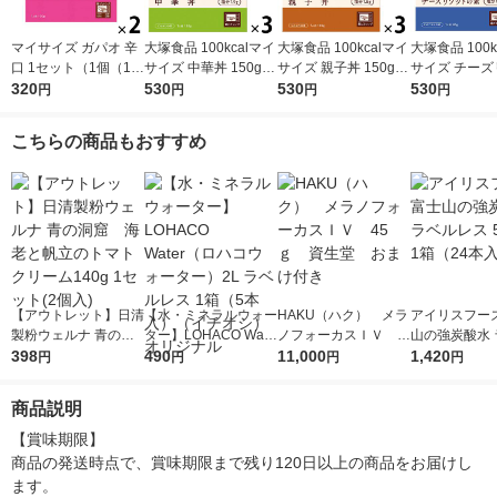
マイサイズ ガパオ 辛
大塚食品 100kcalマイ
大塚食品 100kcalマイ
大塚食品 100k
口 1セット（1個（10
サイズ 中華丼 150g 3
サイズ 親子丼 150g 3
サイズ チーズ
0g）×2） 100kcal
320
個 カロリーコントロ
530
個 カロリーコントロ
530
トの素86g3個 カロ
530
円
円
円
円
レンジ対応レトルト
ール レンジ調理 簡単
ール レンジ調理 簡単
ーコントロール
大塚食品
便利
便利
ジ調理 簡単 便
こちらの商品もおすすめ
2g以下設計
【アウトレット】日清
【水・ミネラルウォー
HAKU（ハク） メラ
アイリスフーズ
製粉ウェルナ 青の洞
ター】LOHACO Wate
ノフォーカスＩＶ 4
山の強炭酸水 
窟 海老と帆立のトマ
398
r（ロハコウォータ
490
5ｇ 資生堂 おまけ
11,000
レス 500ml 1
1,420
円
円
円
円
トクリーム140g 1セ
ー）2L ラベルレス 1
付き
本入）
ット(2個入)
箱（5本入）（イチオ
商品説明
シ） オリジナル
【賞味期限】

商品の発送時点で、賞味期限まで残り120日以上の商品をお届けし
ます。
