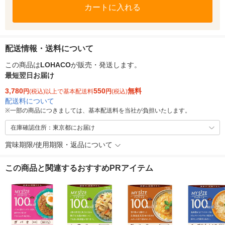
カートに入れる
配送情報・送料について
この商品は
LOHACO
が販売・発送します。
最短翌日お届け
3,780
550
無料
円
(税込)以上で基本配送料
円
(税込)
配送料について
※
一部の商品につきましては、基本配送料を当社が負担いたします。
在庫確認住所：東京都にお届け
賞味期限/使用期限・返品について
この商品と関連するおすすめPRアイテム