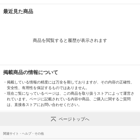
1セット（1個（210
cal レンジ対応レト
品 レトルトカ
g）×3） レンジ対応
ルト 大塚食品
ンジ対応
最近見た商品
1セット（1個×3）
商品を閲覧すると履歴が表示されます
掲載商品の情報について
・
掲載している情報の精度には万全を期しておりますが、その内容の正確性、
安全性、有用性を保証するものではありません。
・
現在ご覧になっているページは、この商品を取り扱うストアによって運営さ
れています。ページに記載されている内容や商品、ご購入に関するご質問
は、直接各ストアにお問い合わせください。
ページトップへ
関連サイト・ヘルプ・その他