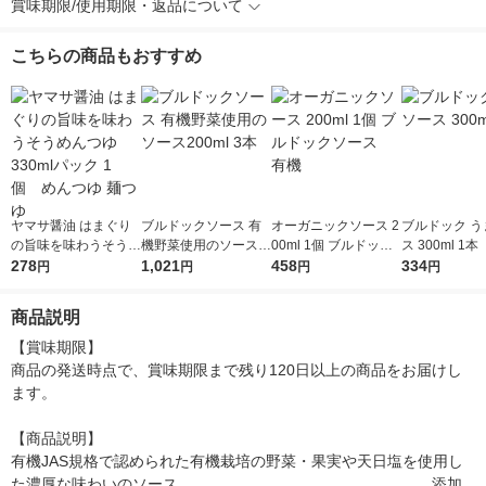
賞味期限/使用期限・返品について
こちらの商品もおすすめ
ヤマサ醤油 はまぐり
ブルドックソース 有
オーガニックソース 2
ブルドック う
の旨味を味わうそうめ
機野菜使用のソース2
00ml 1個 ブルドック
ス 300ml 1本
んつゆ 330mlパック 1
278
00ml 3本
1,021
ソース 有機
458
334
円
円
円
円
個 めんつゆ 麺つゆ
商品説明
【賞味期限】

商品の発送時点で、賞味期限まで残り120日以上の商品をお届けし
ます。

【商品説明】

有機JAS規格で認められた有機栽培の野菜・果実や天日塩を使用し
た濃厚な味わいのソース。                                                       添加