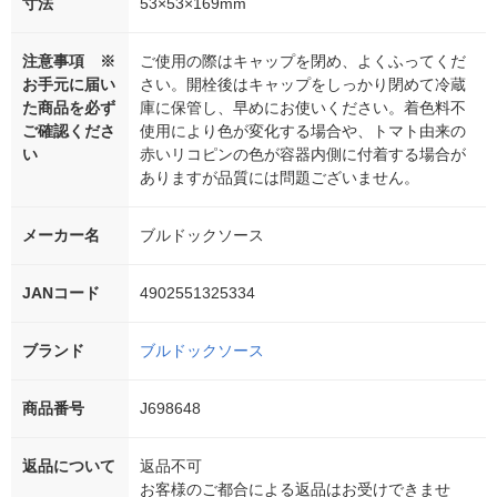
寸法
53×53×169mm
注意事項 ※
ご使用の際はキャップを閉め、よくふってくだ
お手元に届い
さい。開栓後はキャップをしっかり閉めて冷蔵
た商品を必ず
庫に保管し、早めにお使いください。着色料不
ご確認くださ
使用により色が変化する場合や、トマト由来の
い
赤いリコピンの色が容器内側に付着する場合が
ありますが品質には問題ございません。
メーカー名
ブルドックソース
JANコード
4902551325334
ブランド
ブルドックソース
商品番号
J698648
返品について
返品不可
お客様のご都合による返品はお受けできませ