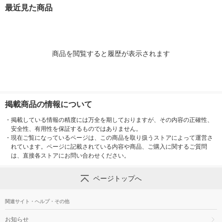
1本（紙パック） JOY
1本（紙パック） JOY
本
最近見た商品
L
L
商品を閲覧すると履歴が表示されます
掲載商品の情報について
・
掲載している情報の精度には万全を期しておりますが、その内容の正確性、
安全性、有用性を保証するものではありません。
・
現在ご覧になっているページは、この商品を取り扱うストアによって運営さ
れています。ページに記載されている内容や商品、ご購入に関するご質問
は、直接各ストアにお問い合わせください。
ページトップへ
関連サイト・ヘルプ・その他
お知らせ