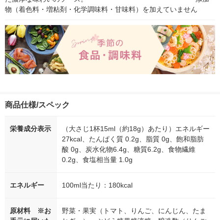
物（着色料・増粘剤・化学調味料・甘味料）を加えていません
商品仕様/スペック
栄養成分表示
（大さじ1杯15ml（約18g）あたり）エネルギー
27kcal、たんぱく質 0.2g、脂質 0g、飽和脂肪
酸 0g、炭水化物6.4g、糖質6.2g、食物繊維
0.2g、食塩相当量 1.0g
エネルギー
100ml当たり：180kcal
原材料 ※お
野菜・果実（トマト、りんご、にんじん、たま