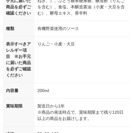
手元に届いた
ねぎ、）、ぶどう糖果糖液糖、醸造酢（りんご
商品を必ずご
を含む）、食塩、本醸造醤油（小麦・大豆を含
確認ください
む）、酵母エキス、香辛料
種類
有機野菜使用のソース
表示すべきア
りんご・小麦・大豆
レルギー項
目 ※お手元
に届いた商品
を必ずご確認
ください
内容量
200ml
賞味期限
製造日から1年
※商品の発送時点で、賞味期限まで残り120日
以上の商品をお届けします。