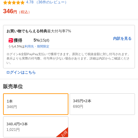
4.78 （36件のレビュー）
346
円
（税込）
お買い物でもらえる特典
最大付与率7%
内訳を見る
5
獲得
%
(15pt)
うち4.5%は
利用先・期間限定
ログイン&全額PayPay支払いで獲得できます。原則として税抜金額に対し付与されます。
表示よりも実際の付与数、付与率が少ない場合があります。詳細は内訳からご確認くださ
い。
ログインはこちら
販売単位
345円×2本
1本
690円
346円
340.4円×3本
1,021円
お得