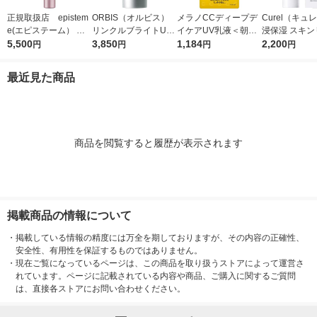
正規取扱店 epistem
ORBIS（オルビス）
メラノCCディープデ
Curel（キュ
e(エピステーム） パ
リンクルブライトUV
イケアUV乳液＜朝用
浸保湿 スキン
ワライズラッシュセラ
5,500
プロテクター N 50g
3,850
日焼け止め乳液＞50g
1,184
ＵＶセラム 60
2,200
円
円
円
円
ム 4.5ml まつげ美容
（医薬部外品）
SPF50+・PA++++ロ
液
ート製薬
最近見た商品
商品を閲覧すると履歴が表示されます
掲載商品の情報について
・
掲載している情報の精度には万全を期しておりますが、その内容の正確性、
安全性、有用性を保証するものではありません。
・
現在ご覧になっているページは、この商品を取り扱うストアによって運営さ
れています。ページに記載されている内容や商品、ご購入に関するご質問
は、直接各ストアにお問い合わせください。