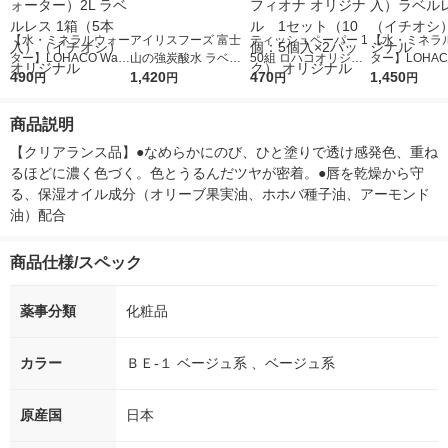
【水・ミネラルウォー
アイリスフーズ 富士
ティッシュペーパー 1
【水・ミネラ
ター】LOHACO Wate
山の強炭酸水 ラベル
50組 ロハコオリジナ
ター】LOHACO
r（ロハコウォータ
490
レス 500ml 1箱（24
1,420
ルソフトパックティッ
470
r 410ml 1箱
1,450
円
円
円
円
ー）2L ラベルレス 1
本入）
シュ フィオナ オリジ
入）ラベルレ
箱（5本入）（イチオ
ナル 1セット（10
オシ） オリジ
商品説明
シ） オリジナル
個：5個入×2パック）
オリジナル
【クリアランス品】●なめらかにのび、ひと塗りで透け感発色、重ね
るほどに濃く色づく。色とうるんだツヤが密着。●唇を乾燥から守
る、保湿オイル成分（オリーブ果実油、ホホバ種子油、アーモンド
油）配合
商品仕様/スペック
薬事分類
化粧品
カラー
ＢＥ-１ ベージュ系 、ベージュ系
原産国
日本