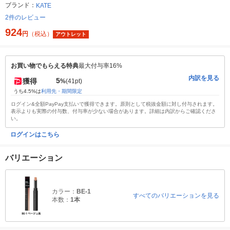
ブランド：
KATE
2件のレビュー
924
円
（税込）
アウトレット
お買い物でもらえる特典
最大付与率16%
内訳を見る
5
獲得
%
(41pt)
うち4.5%は
利用先・期間限定
ログイン&全額PayPay支払いで獲得できます。原則として税抜金額に対し付与されます。
表示よりも実際の付与数、付与率が少ない場合があります。詳細は内訳からご確認くださ
い。
ログインはこちら
バリエーション
カラー：
BE-1
すべてのバリエーションを見る
本数：
1本