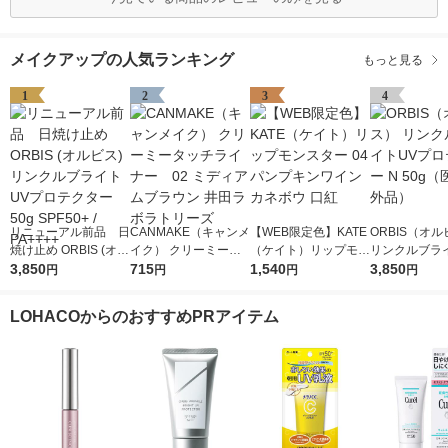
メイクアップの人気ランキング
もっと見る
1
2
3
4
リニューアル前品 日
CANMAKE（キャンメ
【WEB限定色】KATE
ORBIS（オ
焼け止め ORBIS (オル
イク） クリーミータ
（ケイト）リップモン
リンクルブラ
ビス) リンクルブライ
3,850
ッチライナー 02 ミ
715
スター 04 パンプキン
1,540
プロテクター N
3,850
円
円
円
円
トUVプロテクター 50
ディアムブラウン 井
ワイン カネボウ 口紅
（医薬部外品
g SPF50+ / PA++++
田ラボラトリーズ
LOHACOからのおすすめPRアイテム