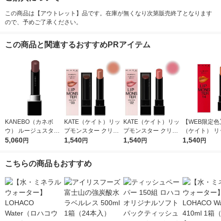
この商品は【アウトレット】品です。在庫が無くなり次第販売終了となります
ので、予めご了承ください。
この商品と関連するおすすめPRアイテム
KANEBO（カネボ
KATE（ケイト）リッ
KATE（ケイト）リッ
【WEB限定色】
ウ） ルージュスター
プモンスター クリア
プモンスター クリア
（ケイト） リ
ヴァイブラント V07
5,060
トーン C03 枝化モン
1,540
トーン C02 肉色モン
1,540
ンスター 14 
1,540
円
円
円
円
スター カネボウ 口紅
スター カネボウ 口紅
光浴 カネボウ
こちらの商品もおすすめ