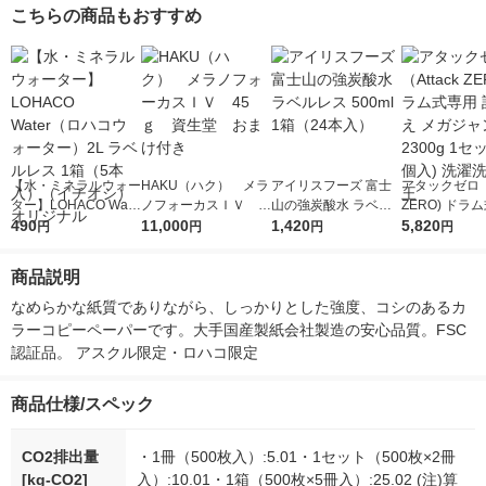
こちらの商品もおすすめ
【水・ミネラルウォー
HAKU（ハク） メラ
アイリスフーズ 富士
アタックゼロ（A
ター】LOHACO Wate
ノフォーカスＩＶ 4
山の強炭酸水 ラベル
ZERO) ドラ
r（ロハコウォータ
490
5ｇ 資生堂 おまけ
11,000
レス 500ml 1箱（24
1,420
詰め替え メガ
5,820
円
円
円
円
ー）2L ラベルレス 1
付き
本入）
ボ 2300g 1
箱（5本入）（イチオ
個入) 洗濯洗剤
商品説明
シ） オリジナル
なめらかな紙質でありながら、しっかりとした強度、コシのあるカ
ラーコピーペーパーです。大手国産製紙会社製造の安心品質。FSC
認証品。 アスクル限定・ロハコ限定
商品仕様/スペック
CO2排出量
・1冊（500枚入）:5.01・1セット（500枚×2冊
[kg-CO2]
入）:10.01・1箱（500枚×5冊入）:25.02 (注)算