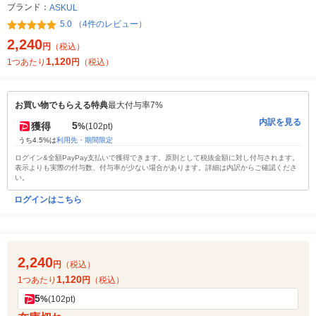
ブランド：
ASKUL
5.0 （4件のレビュー）
2,240
円
（税込）
1,120
1つあたり
円
（税込）
お買い物でもらえる特典
最大付与率7%
内訳を見る
5
獲得
%
(102pt)
うち4.5%は
利用先・期間限定
ログイン&全額PayPay支払いで獲得できます。原則として税抜金額に対し付与されます。
表示よりも実際の付与数、付与率が少ない場合があります。詳細は内訳からご確認くださ
い。
ログインはこちら
2,240
円
（税込）
1,120
1つあたり
円
（税込）
5
%
(102pt)