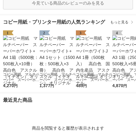
今見ている商品のレビューのみを見る
コピー用紙・プリンター用紙の人気ランキング
もっと見る
1
2
3
4
コピー用紙 マルチペ
コピー用紙 マルチペ
コピー用紙 マルチペ
コピー用紙 
ーパー スーパーホワ
ーパー スーパーホワ
ーパー スーパーホワ
ーパー スー
イト+ A4 1箱（5000
4,270
イト+ A4 1セット
1,377
イトJ A4 1冊（500
489
イト+ A3 1箱
4,870
円
円
円
円
枚：500枚入×10冊）
（1500枚：500枚入×
枚入） 高白色 国内
枚：500枚入
高白色 アスクル
3冊） 高白色 アス
生産品 アスクル FS
高白色 アスク
最近見た商品
（イチオシ） オリジ
クル （イチオシ） オ
C認証 オリジナル
リジナル
ナル
リジナル
商品を閲覧すると履歴が表示されます