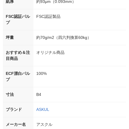
紙厚
約93μm（0.093mm）
FSC認証パル
FSC認証製品
プ
坪量
約70g/m2（四六判換算60kg）
おすすめ＆注
オリジナル商品
目商品
ECF漂白パル
100%
プ
寸法
B4
ブランド
ASKUL
メーカー名
アスクル