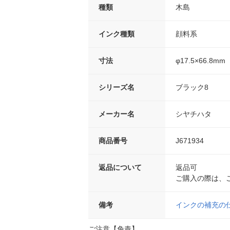
種類
木島
インク種類
顔料系
寸法
φ17.5×66.8mm
シリーズ名
ブラック8
メーカー名
シヤチハタ
商品番号
J671934
返品について
返品可
ご購入の際は、
備考
インクの補充の
ご注意【免責】