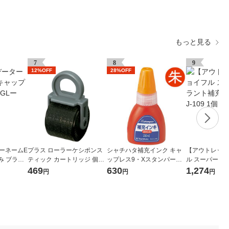
もっと見る
7
8
9
12%OFF
28%OFF
ーネームE
プラス ローラーケシポンス
シャチハタ補充インク キャ
【アウトレット
み ブラッ
ティック カートリッジ 個人
ップレス9・Xスタンパー用
ル スーパーク
R 1個
情報保護スタンプ 39188
XLR-20N 朱色 20ml 1本
液 2L ブルー J-
469
630
1,274
円
円
円