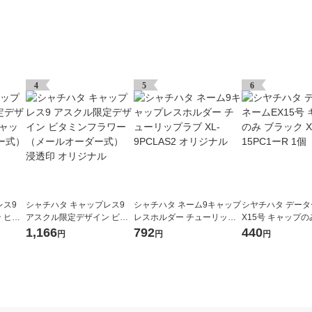
4
5
6
レス9
シャチハタ キャップレス9
シャチハタ ネーム9キャップ
シヤチハタ データ
 ヒー
アスクル限定デザイン ビタ
レスホルダー チューリップ
X15号 キャップの
ールオ
ミンフラワー（メールオー
ラブ XL-9PCLAS2 オリジナ
ク XGLー15PC1ー
1,166
792
440
円
円
円
ダー式） 浸透印 オリジナル
ル