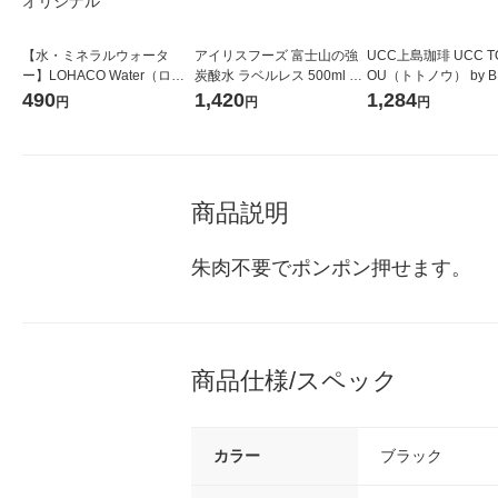
【水・ミネラルウォータ
アイリスフーズ 富士山の強
UCC上島珈琲 UCC T
ー】LOHACO Water（ロハ
炭酸水 ラベルレス 500ml 1
OU（トトノウ） by B
コウォーター）2L ラベルレ
箱（24本入）
無糖 500ml 1セット
490
1,420
1,284
円
円
円
ス 1箱（5本入）（イチオ
シ） オリジナル
商品説明
朱肉不要でポンポン押せます。
商品仕様/スペック
カラー
ブラック