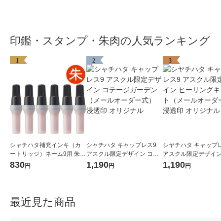
印鑑・スタンプ・朱肉の人気ランキング
1
2
3
シャチハタ補充インキ（カ
シャチハタ キャップレス9
シヤチハタ キャップ
ートリッジ）ネーム9用 朱 6
アスクル限定デザイン コテ
アスクル限定デザイン
本入（簡易包装）XLR-9NA
ージガーデン（メールオー
リングキャット（メ
830
1,190
1,190
円
円
円
S/6P オリジナル
ダー式） 浸透印 オリジナル
ーダー式） 浸透印 オリジナ
ル
最近見た商品