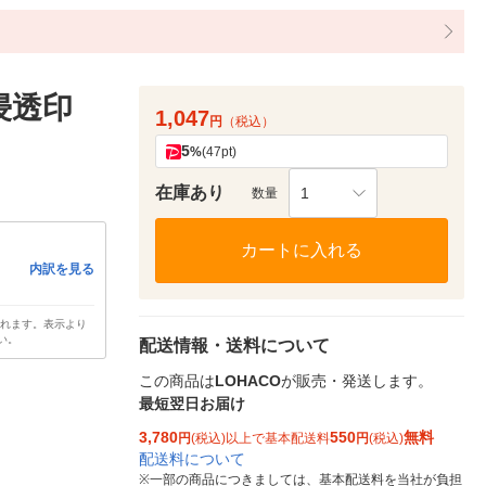
浸透印
1,047
円
（税込）
5
%
(47pt)
在庫あり
1
数量
カートに入れる
内訳を見る
されます。表示より
い。
配送情報・送料について
この商品は
LOHACO
が販売・発送します。
最短翌日お届け
3,780
550
無料
円
(税込)以上で基本配送料
円
(税込)
配送料について
※
一部の商品につきましては、基本配送料を当社が負担