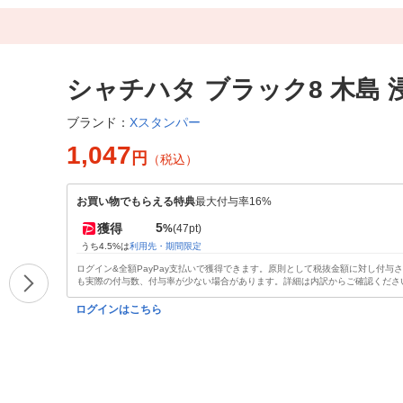
シャチハタ ブラック8 木島 
Xスタンパー
ブランド：
1,047
円
（税込）
お買い物でもらえる特典
最大付与率16%
5
獲得
%
(47pt)
うち4.5%は
利用先・期間限定
ログイン&全額PayPay支払いで獲得できます。原則として税抜金額に対し付与
も実際の付与数、付与率が少ない場合があります。詳細は内訳からご確認くださ
ログインはこちら