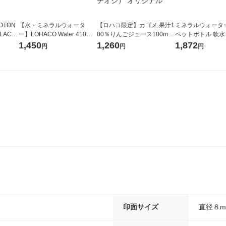
OTON
【水・ミネラルウォータ
【ロハコ限定】カゴメ 果汁1
ミネラルウォーター 
LACK
ー】LOHACO Water 410ml
00％りんごジュース100ml 1
ペットボトル 軟水
（6本）
1箱（20本入）ラベルレス
箱（18本入）オリジナル
ス 1セット（48
1,450
1,260
1,872
円
円
円
（イチオシ） オリジナル
【クイズ付き】【紙パッ
オリジナル
ク】（イチオシ） オリジナ
ル
印面サイズ
直径８m