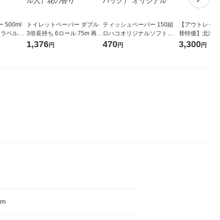
500ml
トイレットペーパー ダブル
ティッシュペーパー 150組
【アウトレット
 ラベルレ
3倍長持ち 6ロール 75m 再生
ロハコオリジナルソフトパ
替特価】北海道
本）天然水
紙配合 スコッティフラワー
ックティッシュ フィオナ オ
か 無洗米 5kg
1,376
470
3,300
円
円
円
パック 1セット（2パック12
リジナル 1セット（10個：
米 木徳神糧 オ
ロール入）花の香り
5個入×2パック） オリジナ
ル
m