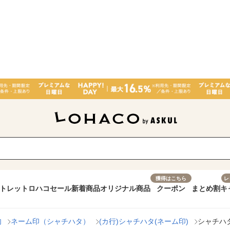
獲得はこちら
レ
トレット
ロハコセール
新着商品
オリジナル商品
クーポン
まとめ割
キ
肉
ネーム印（シャチハタ）
(カ行)シャチハタ(ネーム印)
シャチハタ