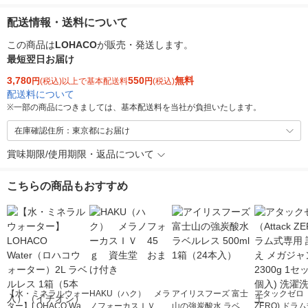
配送情報・送料について
この商品は
LOHACO
が販売・発送します。
最短翌日お届け
3,780
550
無料
円
(税込)以上で基本配送料
円
(税込)
配送料について
※
一部の商品につきましては、基本配送料を当社が負担いたします。
在庫確認住所：東京都にお届け
賞味期限/使用期限・返品について
こちらの商品もおすすめ
【水・ミネラルウォー
HAKU（ハク） メラ
アイリスフーズ 富士
アタックゼロ（A
ター】LOHACO Wate
ノフォーカスＩＶ 4
山の強炭酸水 ラベル
ZERO) ドラ