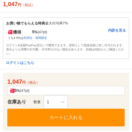
1,047
円
（税込）
お買い物でもらえる特典
最大付与率7%
内訳を見る
5
獲得
%
(47pt)
うち4.5%は
利用先・期間限定
ログイン&全額PayPay支払いで獲得できます。原則として税抜金額に対し付与されます。
表示よりも実際の付与数、付与率が少ない場合があります。詳細は内訳からご確認くださ
い。
ログインはこちら
1,047
円
（税込）
5
%
(47pt)
在庫あり
1
数量
カートに入れる