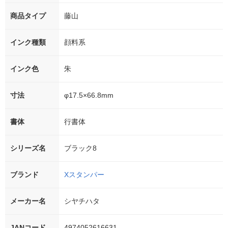
商品タイプ
藤山
インク種類
顔料系
インク色
朱
寸法
φ17.5×66.8mm
書体
行書体
シリーズ名
ブラック8
ブランド
Xスタンパー
メーカー名
シヤチハタ
JANコード
4974052616631