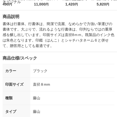
r（ロハコウォータ
490
5ｇ 資生堂 おまけ
11,000
レス 500ml 1箱（24
1,420
詰め替え メガ
5,820
円
円
円
円
ー）2L ラベルレス 1
付き
本入）
ボ 2300g 1
箱（5本入）（イチオ
個入) 洗濯洗剤
商品説明
シ） オリジナル
書体は行書体。行書体は、簡潔で流麗、なめらかで力強い筆運びの
書体です。大ぶりで、流れるような行書体は、印判ならではの重厚
感を醸し出しています。印面サイズは直径8ｍｍ。既製品のインク色
は朱色となります。印鑑（はんこ）とシャチハタネーム６と併せ
て、贈答用としても最適です。
商品仕様/スペック
カラー
ブラック
印面サイズ
直径８mm
種類
藤山
タイプ
藤山