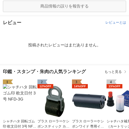
商品情報の誤りを報告する
レビュー
レビューとは
投稿されたレビューはまだありません。
印鑑・スタンプ・朱肉の人気ランキング
もっと見る
1
2
3
4
12%OFF
14%OFF
15%OFF
シャチハタ 回転ゴム
プラス ローラーケシ
プラス ローラーケシ
シャチハタ補
印 欧文日付 3号 NFD-
ポンスティック カー
ポンワイド 専用イン
（カートリッ