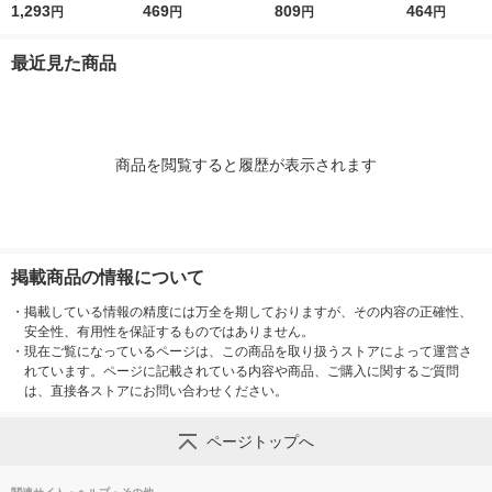
3G
1,293
トリッジ 個人情報保
469
クカートリッジ 個人
809
ネーム・ネー
464
円
円
円
円
護スタンプ 39188
情報保護スタンプ IS-
XLR-GP 朱色
017CM 38129
本入×1箱）
最近見た商品
商品を閲覧すると履歴が表示されます
掲載商品の情報について
・
掲載している情報の精度には万全を期しておりますが、その内容の正確性、
安全性、有用性を保証するものではありません。
・
現在ご覧になっているページは、この商品を取り扱うストアによって運営さ
れています。ページに記載されている内容や商品、ご購入に関するご質問
は、直接各ストアにお問い合わせください。
ページトップへ