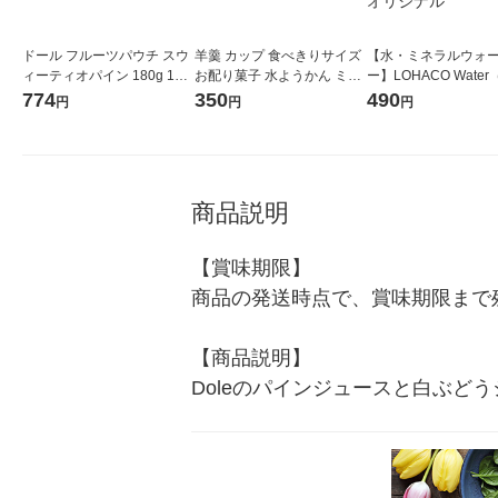
ドール フルーツパウチ スウ
羊羹 カップ 食べきりサイズ
【水・ミネラルウォ
ィーティオパイン 180g 1セ
お配り菓子 水ようかん ミッ
ー】LOHACO Wate
ット（3個）
クス 62g×4個入 1袋
コウォーター）2L ラ
774
350
490
円
円
円
ス 1箱（5本入）（イ
シ） オリジナル
商品説明
【賞味期限】

商品の発送時点で、賞味期限まで残
【商品説明】

Doleのパインジュースと白ぶど