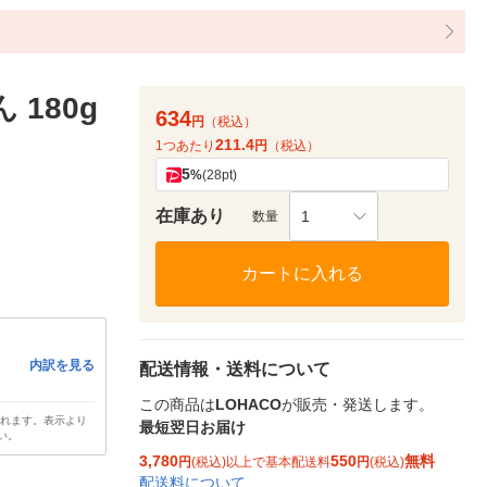
180g
634
円
（税込）
211.4
1つあたり
円
（税込）
5
%
(28pt)
在庫あり
1
数量
カートに入れる
内訳を見る
配送情報・送料について
この商品は
LOHACO
が販売・発送します。
されます。表示より
最短翌日お届け
い。
3,780
550
無料
円
(税込)以上で基本配送料
円
(税込)
配送料について