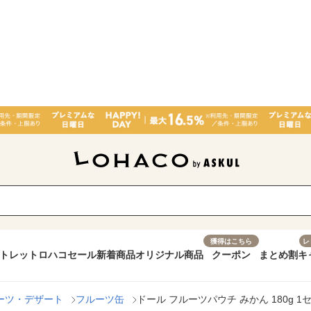
獲得はこちら
レ
トレット
ロハコセール
新着商品
オリジナル商品
クーポン
まとめ割
キ
ーツ・デザート
フルーツ缶
ドール フルーツパウチ みかん 180g 1