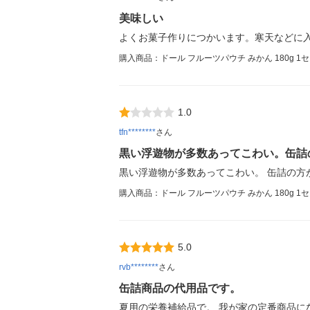
美味しい
よくお菓子作りにつかいます。寒天などに
購入商品：ドール フルーツパウチ みかん 180g 1
1.0
tfn********
さん
黒い浮遊物が多数あってこわい。缶詰
黒い浮遊物が多数あってこわい。 缶詰の方
購入商品：ドール フルーツパウチ みかん 180g 1
5.0
rvb********
さん
缶詰商品の代用品です。
夏用の栄養補給品で。 我が家の定番商品に