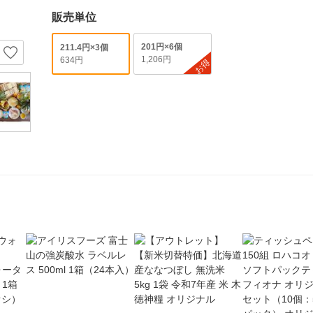
販売単位
201円×6個
211.4円×3個
1,206円
634円
お得