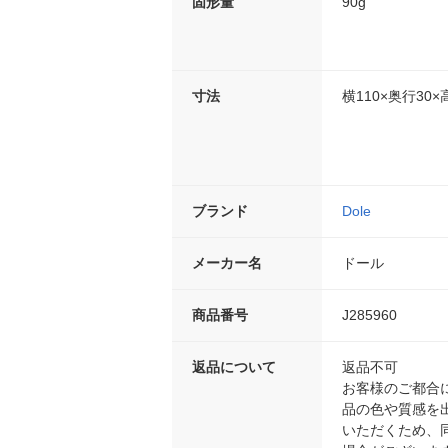
固形量
90g
寸法
横110×奥行30×
ブランド
Dole
メーカー名
ドール
商品番号
J285960
返品について
返品不可
お客様のご都合
品の色や質感を
いただくため、