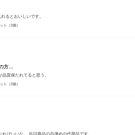
入れるとおいしいです。
セット（3個）
の方…
が品質保たれてると思う。
セット（3個）
なればいいな。 缶詰商品の品薄めの代用品です。