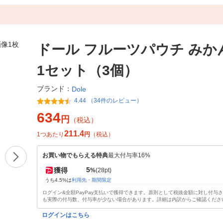
ドール フルーツパウチ みかん 
1セット（3個）
ブランド：
Dole
4.44 （34件のレビュー）
634
円
（税込）
211.4
1つあたり
円
（税込）
お買い物でもらえる特典
最大付与率16%
5
獲得
%
(28pt)
うち4.5%は
利用先・期間限定
ログイン&全額PayPay支払いで獲得できます。原則として税抜金額に対し付与
も実際の付与数、付与率が少ない場合があります。詳細は内訳からご確認くださ
ログインはこちら