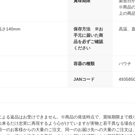
賞味期限
製造日か
※商品の
上の商
高さ140mm
保存方法 ※お
高温、
手元に届いた商
品を必ずご確認
ください
容器の種類
パウチ
JANコード
493585
による返品はお受けできません。※商品の発送時点で、賞味期限まで残り
出来るだけ忠実に再現するよう心がけていますが実物と若干異なる場合
同一のお客様からの大量のご注文、同一のお届け先への大量のご注文は