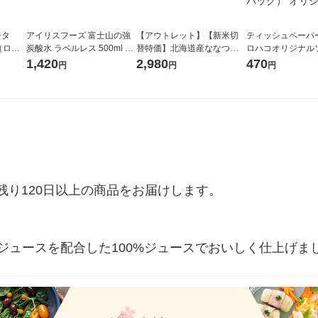
ータ
アイリスフーズ 富士山の強
【アウトレット】【新米切
ティッシュペーパー
r（ロハ
炭酸水 ラベルレス 500ml 1
替特価】北海道産ななつぼ
ロハコオリジナル
ベルレ
箱（24本入）
し 無洗米 5kg 1袋 令和7年産
ックティッシュ フ
1,420
2,980
470
円
円
円
チオ
米 木徳神糧 オリジナル
リジナル 1セット
5個入×2パック）
ル
り120日以上の商品をお届けします。

うジュースを配合した100%ジュースでおいしく仕上げま