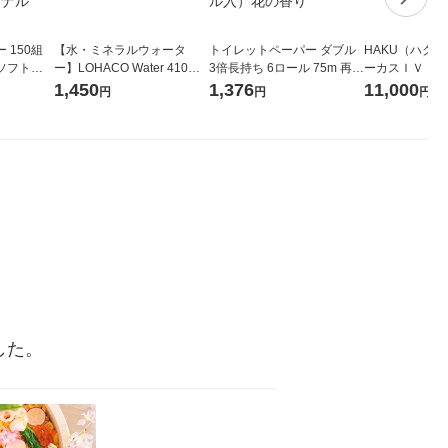
 150組
【水・ミネラルウォータ
トイレットペーパー ダブル
HAKU（ハク
ソフトパ
ー】LOHACO Water 410ml
3倍長持ち 6ロール 75m 再生
ーカスＩＶ 4
ィオナ オ
1箱（20本入）ラベルレス
紙配合 スコッティフラワー
堂 おまけ付き
1,450
1,376
11,000
円
円
円
（10個：
（イチオシ） オリジナル
パック 1セット（2パック12
 オリジナ
ロール入）花の香り
した。