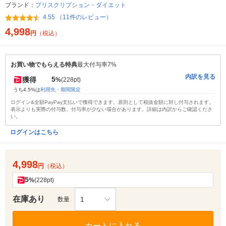
ブランド：
プリスクリプション・ダイエット
4.55 （11件のレビュー）
4,998
円
（税込）
お買い物でもらえる特典
最大付与率7%
内訳を見る
5
獲得
%
(228pt)
うち4.5%は
利用先・期間限定
ログイン&全額PayPay支払いで獲得できます。原則として税抜金額に対し付与されます。
表示よりも実際の付与数、付与率が少ない場合があります。詳細は内訳からご確認くださ
い。
ログインはこちら
4,998
円
（税込）
5
%
(228pt)
在庫あり
1
数量
カートに入れる