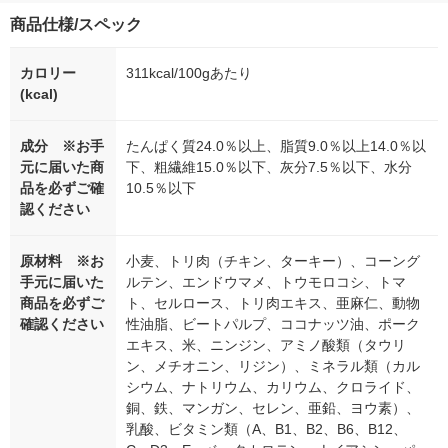
商品仕様/スペック
カロリー
311kcal/100gあたり
(kcal)
成分 ※お手
たんぱく質24.0％以上、脂質9.0％以上14.0％以
元に届いた商
下、粗繊維15.0％以下、灰分7.5％以下、水分
品を必ずご確
10.5％以下
認ください
原材料 ※お
小麦、トリ肉（チキン、ターキー）、コーング
手元に届いた
ルテン、エンドウマメ、トウモロコシ、トマ
商品を必ずご
ト、セルロース、トリ肉エキス、亜麻仁、動物
確認ください
性油脂、ビートパルプ、ココナッツ油、ポーク
エキス、米、ニンジン、アミノ酸類（タウリ
ン、メチオニン、リジン）、ミネラル類（カル
シウム、ナトリウム、カリウム、クロライド、
銅、鉄、マンガン、セレン、亜鉛、ヨウ素）、
乳酸、ビタミン類（A、B1、B2、B6、B12、