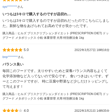
syo********
さん
いつもは3キロで購入するのですが品切れ…
いつもは3キロで購入するのですが品切れだったのでこちらにしまし
た。新鮮な物をあげられてお高めですが良かったです。
購入商品：ヒルズ プリスクリプションダイエット (PRESCRIPTION DIET) ドッ
グフード メタボリックス 小粒 体重管理 犬用 特別療法食 1kg
5.0
2022年3月27日 18時16分
bnp********
さん
バランス良い
毎回このフードです。太りやすいためと栄養バランス内容もよくて
化学添加物など入ってないので安心です。 食いつきはいいです。ず
ーとこのフードですが。 時に豆腐や野菜など少しだけトッピングし
て与えます！
購入商品：ヒルズ プリスクリプションダイエット (PRESCRIPTION DIET) ドッ
グフード メタボリックス 小粒 体重管理 犬用 特別療法食 1kg
4.0
2022年3月21日 14時35分