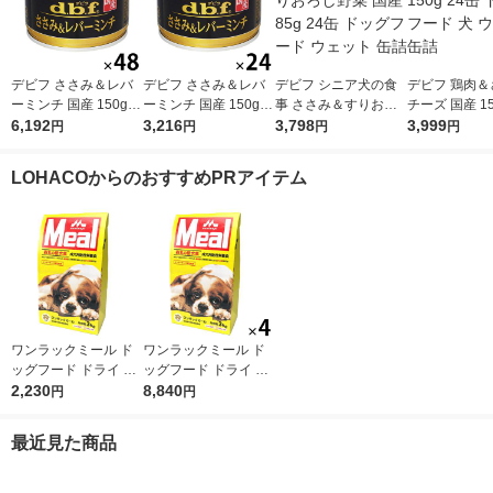
デビフ ささみ＆レバ
デビフ ささみ＆レバ
デビフ シニア犬の食
デビフ 鶏肉＆
ーミンチ 国産 150g 4
ーミンチ 国産 150g 2
事 ささみ＆すりおろ
チーズ 国産 15
8缶 ドッグフード 犬
6,192
4缶 ドッグフード 犬
3,216
し野菜 国産 85g 24缶
3,798
缶 ドッグフード
3,999
円
円
円
円
ウェット 缶詰（イチ
ウェット 缶詰（イチ
ドッグフード ウェッ
ェット 缶詰
オシ）
オシ）
ト 缶詰
LOHACOからのおすすめPRアイテム
ワンラックミール ド
ワンラックミール ド
ッグフード ドライ 成
ッグフード ドライ 成
犬用 総合栄養食 国産
2,230
犬用 総合栄養食 国産
8,840
円
円
3kg（500g×6袋）1袋
3kg（500g×6袋）4袋
森乳サンワールド 犬
森乳サンワールド 犬
最近見た商品
EC限定
EC限定