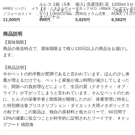
HAKU（ハク） メラ
【水・ミネラルウォー
アタックゼロ（Attack
フレアフレグラ
ノフォーカスＩＶ 4
ター】LOHACO Wate
ZERO) ドラム式専用
ROKA（イロ
5ｇ 資生堂 おまけ
11,000
r（ロハコウォータ
490
詰め替え メガジャン
5,820
イキッドリリ
6,582
円
円
円
円
付き
ー）2L ラベルレス 1
ボ 2300g 1セット（2
柔軟剤 詰め替
箱（5本入）（イチオ
個入) 洗濯洗剤 花王
大 1200ml 
商品説明
シ） オリジナル
（5個入) 花王
【賞味期限】

商品の発送時点で、賞味期限まで残り120日以上の商品をお届けし
ます。

【商品説明】

今やペットの約半数が肥満であると言われています。ほんの少し体
重が増えるだけでも、ペットと家族が遊ぶ時間が減少してしまった
り、関節への負担増などによって、生活の質（クオリティ・オブ・
ライフ）が下がってしまうと言われています。そんなペットのため
に、ヒルズの栄養学者と獣医師が開発したのが、体重管理に特化し
た特別療法食プリスクリプション・ダイエット犬用メタボリックス
小粒です。この製品は、独自の原材料と低カロリーで、60日間で
13%の減量に役立つことが科学的に証明されたフードです。＃ドッ
グフード 病院食