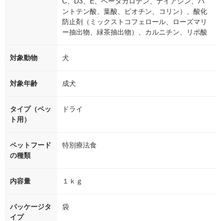
C、D3、E、ベータカロテン、ナイアシン、パ
ントテン酸、葉酸、ビオチン、コリン）、酸化
防止剤（ミックストコフェロール、ローズマリ
ー抽出物、緑茶抽出物）、カルニチン、リポ酸
対象動物
犬
対象年齢
成犬
タイプ（ペッ
ドライ
ト用）
ペットフード
特別療法食
の種類
内容量
１ｋｇ
パッケージタ
袋
イプ