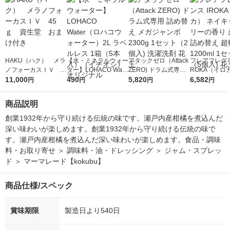
HAKU（ハク） メラ
【水・ミネラルウォー
アタックゼロ（Attack
フレアフレグラ
ノフォーカスＩＶ 4
ター】LOHACO Wate
ZERO) ドラム式専用
ROKA（イロ
5ｇ 資生堂 おまけ
11,000
r（ロハコウォータ
490
詰め替え メガジャン
5,820
イキッドリリ
6,582
円
円
円
円
付き
ー）2L ラベルレス 1
ボ 2300g 1セット（2
柔軟剤 詰め替
箱（5本入）（イチオ
個入) 洗濯洗剤 花王
大 1200ml 
商品説明
シ） オリジナル
（5個入) 花王
創業1932年から守り続ける伝統の味です。瀬戸内産柑橘を煮込んだ
深い味わいが楽しめます。創業1932年から守り続ける伝統の味で
す。瀬戸内産柑橘を煮込んだ深い味わいが楽しめます。食品・調味
料・お取り寄せ ＞ 調味料・油・ドレッシング ＞ ジャム・スプレッ
ド ＞ マーマレード【kokubu】
商品仕様/スペック
賞味期限
製造日より540日