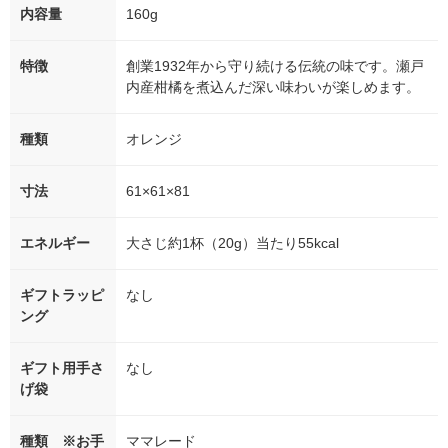
内容量
160g
特徴
創業1932年から守り続ける伝統の味です。瀬戸
内産柑橘を煮込んだ深い味わいが楽しめます。
種類
オレンジ
寸法
61×61×81
エネルギー
大さじ約1杯（20g）当たり55kcal
ギフトラッピ
なし
ング
ギフト用手さ
なし
げ袋
種類 ※お手
ママレード