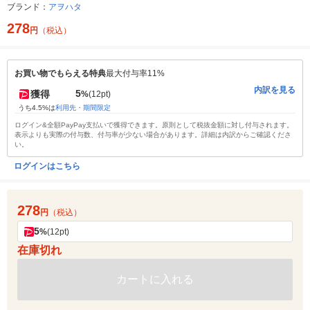
ブランド：
アヲハタ
278
円
（税込）
お買い物でもらえる特典
最大付与率11%
内訳を見る
5
獲得
%
(12pt)
うち4.5%は
利用先・期間限定
ログイン&全額PayPay支払いで獲得できます。原則として税抜金額に対し付与されます。
表示よりも実際の付与数、付与率が少ない場合があります。詳細は内訳からご確認くださ
い。
ログインはこちら
278
円
（税込）
5
%
(12pt)
在庫切れ
カートに入れる