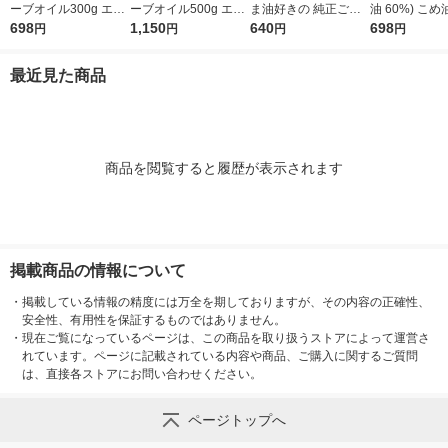
ーブオイル300g エキ
ーブオイル500g エキ
ま油好きの 純正ごま
油 60%) こめ油 ブレ
ストラバージン スペ
698
ストラバージン スペ
1,150
油 300g 1本 味の素 J-
640
ンド 味の素 J
698
円
円
円
円
イン産オリーブ100%
イン産オリーブ100%
オイルミルズ
ミルズ 900g 
1本（紙パック） JOY
1本（紙パック） JOY
本
最近見た商品
L
L
商品を閲覧すると履歴が表示されます
掲載商品の情報について
・
掲載している情報の精度には万全を期しておりますが、その内容の正確性、
安全性、有用性を保証するものではありません。
・
現在ご覧になっているページは、この商品を取り扱うストアによって運営さ
れています。ページに記載されている内容や商品、ご購入に関するご質問
は、直接各ストアにお問い合わせください。
ページトップへ