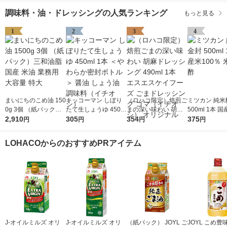
使い切り 小分け 個包
調味料・油・ドレッシングの人気ランキング
もっと見る
装 常温保存
1
2
3
4
まいにちのこめ油 150
キッコーマン しぼり
（ロハコ限定）焙煎ご
ミツカン 純米
0g 3個 （紙パック）
たて生しょうゆ 450m
まの深い味わい 胡麻
500ml 1本 国
三和油脂 国産 米油 業
2,910
l 1本 ＜やわらか密封
305
ドレッシング 490ml 1
354
0％ 米酢 食酢
375
円
円
円
円
務用 大容量 特大
ボトル＞ 醤油 しょう
本 エスエスケイフー
油 調味料（イチオ
ズ ごまドレッシング
LOHACOからのおすすめPRアイテム
シ）
ゴマ（イチオシ） オ
リジナル
J-オイルミルズ オリ
J-オイルミルズ オリ
（紙パック） JOYL ご
JOYL こめ豊味