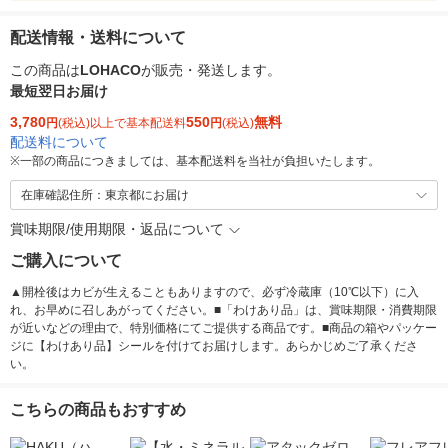
配送情報・送料について
この商品は
LOHACO
が販売・発送します。
最短翌日お届け
3,780
550
無料
円
(税込)以上で基本配送料
円
(税込)
配送料について
※
一部の商品につきましては、基本配送料を当社が負担いたします。
在庫確認住所：東京都にお届け
賞味期限/使用期限・返品について
ご購入について
▲開栓後はカビが生えることもありますので、必ず冷蔵庫（10℃以下）に入
れ、お早めに召しあがってください。■「わけあり品」は、賞味期限・消費期限
が近いなどの理由で、特別価格にてご提供する商品です。■商品の箱やパッケー
ジに【わけあり品】シールを付けてお届けします。あらかじめご了承くださ
い。
こちらの商品もおすすめ