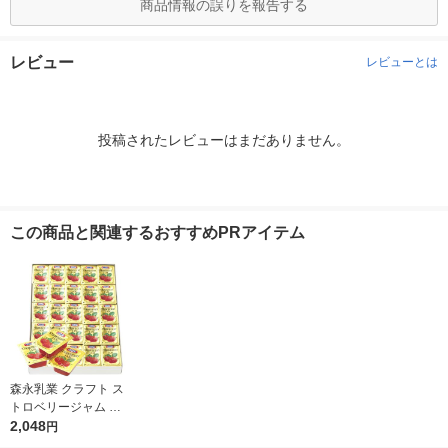
商品情報の誤りを報告する
レビュー
レビューとは
投稿されたレビューはまだありません。
この商品と関連するおすすめPRアイテム
森永乳業 クラフト ス
トロベリージャム （1
4g×50個） 1箱 いちご
2,048
円
ジャム イチゴジャム