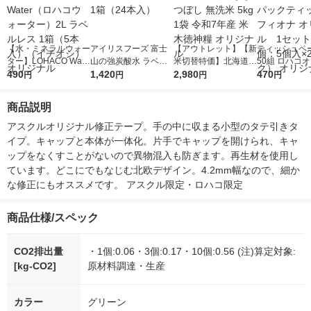
【水・ミネラルウォー
アイリスフーズ 富士
【アウトレット】【新
ティッシュペー
ター】LOHACO Wate
山の強炭酸水 ラベル
米切替特価】北海道産
50組 ロハコ
r（ロハコウォータ
490
レス 500ml 1箱（24
1,420
ななつぼし 無洗米 5k
2,980
ルソフトパッ
470
円
円
円
円
ー）2L ラベルレス 1
本入）
g 1袋 令和7年産 米 木
シュ フィオナ
箱（5本入）（イチオ
徳神糧 オリジナル
ナル 1セット
商品説明
シ） オリジナル
個：5個入×2
オリジナル
アスクルオリジナル修正テープ。手の中に収まる小型のタテ引きタ
イプ。キャップと本体が一体化。片手でキャップを開けられ、キャ
ップをなくすことがないので異物混入も防ぎます。再生材を使用し
ています。どこにでもなじむ北欧デザイン。4.2mm幅なので、細か
な修正にもオススメです。 アスクル限定・ロハコ限定
商品仕様/スペック
CO2排出量
・1個:0.06・3個:0.17・10個:0.56 (注)算定対象:
[kg-CO2]
原材料調達・生産
カラー
グリーン