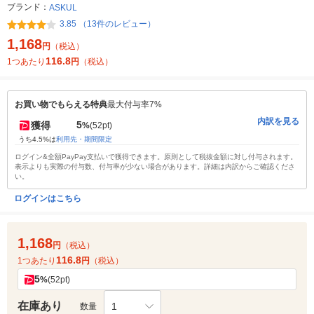
ブランド：
ASKUL
3.85 （13件のレビュー）
1,168
円
（税込）
116.8
1つあたり
円
（税込）
お買い物でもらえる特典
最大付与率7%
内訳を見る
5
獲得
%
(52pt)
うち4.5%は
利用先・期間限定
ログイン&全額PayPay支払いで獲得できます。原則として税抜金額に対し付与されます。
表示よりも実際の付与数、付与率が少ない場合があります。詳細は内訳からご確認くださ
い。
ログインはこちら
1,168
円
（税込）
116.8
1つあたり
円
（税込）
5
%
(52pt)
在庫あり
1
数量