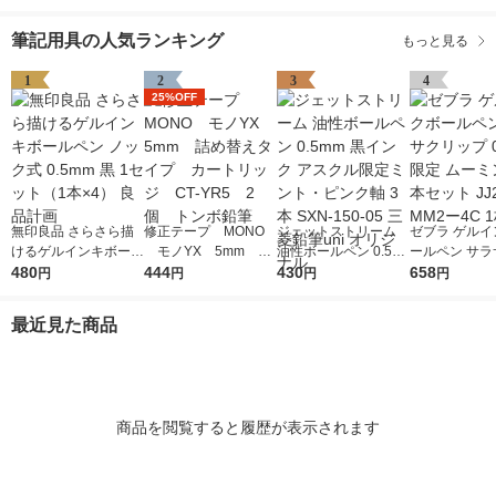
筆記用具の人気ランキング
もっと見る
1
2
3
4
25%OFF
無印良品 さらさら描
修正テープ MONO
ジェットストリーム
ゼブラ ゲルイ
けるゲルインキボール
モノYX 5mm 詰
油性ボールペン 0.5m
ールペン サラ
ペン ノック式 0.5mm
480
め替えタイプ カート
444
m 黒インク アスクル
430
ップ 0.5mm 
658
円
円
円
円
黒 1セット（1本×4）
リッジ CT-YR5 2
限定ミント・ピンク軸
ミン 黒4本セッ
良品計画
個 トンボ鉛筆
3本 SXN-150-05 三菱
9ーMM2ー4C
最近見た商品
鉛筆uni オリジナル
商品を閲覧すると履歴が表示されます