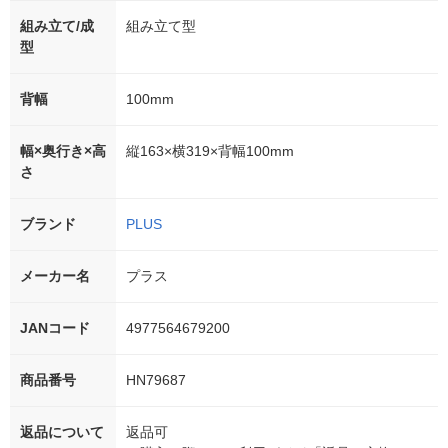
組み立て/成
組み立て型
型
背幅
100mm
幅×奥行き×高
縦163×横319×背幅100mm
さ
ブランド
PLUS
メーカー名
プラス
JANコード
4977564679200
商品番号
HN79687
返品について
返品可