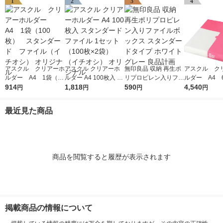
1
2
3
4
アスクル クリアーホ
アスクル クリアーホ
無印良品 収納 再生ポ
アスクル ク
ルダー A4 1袋（10
ルダー A4 100枚入 ス
リプロピレン入りファ
ルダー A4 
0枚） スタンダー
914
タンダード ファイル
1,818
イルボックス スタン
590
エコノミース
4,540
円
円
円
円
ド ファイル（イチオ
1セット（100枚×2
ダードタイプ ホワイ
ァイル オ
シ） オリジナル
袋）（イチオシ） オ
トグレー 良品計画
最近見た商品
リジナル
商品を閲覧すると履歴が表示されます
掲載商品の情報について