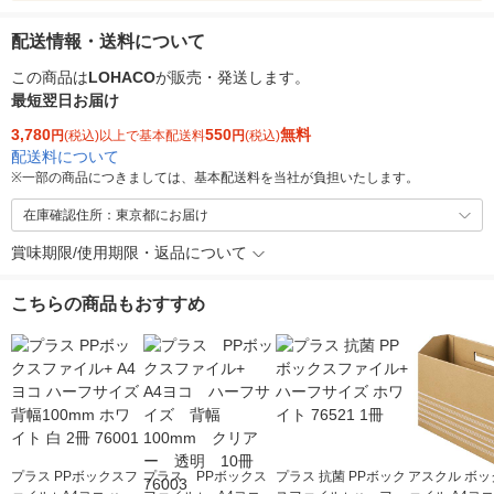
配送情報・送料について
この商品は
LOHACO
が販売・発送します。
最短翌日お届け
3,780
550
無料
円
(税込)以上で基本配送料
円
(税込)
配送料について
※
一部の商品につきましては、基本配送料を当社が負担いたします。
在庫確認住所：東京都にお届け
賞味期限/使用期限・返品について
こちらの商品もおすすめ
プラス PPボックスフ
プラス PPボックス
プラス 抗菌 PPボック
アスクル ボッ