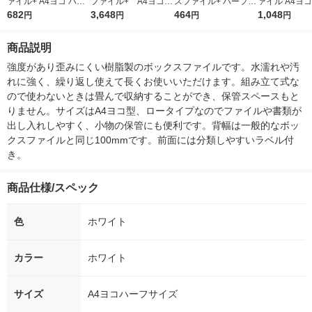
ァイル+ A4ヨコ ハー
ファイル+ A4ヨコ
スファイル+ ハーフサ
ァイル A4ヨコ
フサイズ 背幅100mm
682
ハーフサイズ 背幅1
3,648
イズ ホワイト 76521
464
ール製 1袋（
1,048
円
円
円
円
ホワイト 白 2冊 7600
00mm クリアー 透
1冊
オリジナル
1
明 10冊 76003
商品説明
強度があり歪みにくい樹脂製のボックスファイルです。水濡れや汚
れに強く、繰り返し使えて長くお使いいただけます。組み立て式な
ので使わないときは畳んで収納することができ、保管スペースもと
りません。サイズはA4ヨコ型、ロータイプなのでファイルや書類が
出し入れしやすく、小物の保管にも便利です。背幅は一般的なボッ
クスファイルと同じ100mmです。前面には分類しやすいラベル付
き。
商品仕様/スペック
色
ホワイト
カラー
ホワイト
サイズ
A4ヨコハーフサイズ