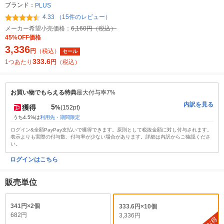
ブランド：
PLUS
4.33 （15件のレビュー）
メーカー希望小売価格：
6,160円（税込）
45%OFF価格
3,336
円
（税込）
セール
333.6
1つあたり
円
（税込）
お買い物でもらえる特典
最大付与率7%
内訳を見る
5
獲得
%
(152pt)
うち4.5%は
利用先・期間限定
ログイン&全額PayPay支払いで獲得できます。原則として税抜金額に対し付与されます。
表示よりも実際の付与数、付与率が少ない場合があります。詳細は内訳からご確認くださ
い。
ログインはこちら
販売単位
341円×2個
333.6円×10個
682円
3,336円
お得