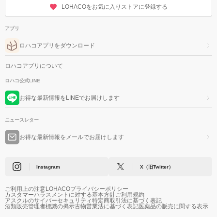
LOHACOをお気に入りストアに登録する
アプリ
ロハコアプリをダウンロード
ロハコアプリについて
ロハコ公式LINE
お得な最新情報をLINEでお届けします
ニュースレター
お得な最新情報をメールでお届けします
Instagram
X（旧Twitter）
ご利用上の注意
LOHACOプライバシーポリシー
カスタマーハラスメントに対する基本方針
ご利用規約
アスクルのサイバーセキュリティ
特定商取引法に基づく表記
酒類販売管理者標識の掲示
古物営業法に基づく表記
医薬品の販売に関する表示