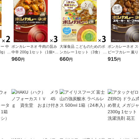
ー 中
ボンカレーネオ 牛肉の旨み
大塚食品 こどものためのボ
ボンカレーネオ 
0g）×
中辛 200g 1セット（1個×
ンカレー 1セット（3食） レ
ビーフカレー 薫り
ンジ対応
3）大塚食品 レトルトカレー
ンジ対応
口 1セット（1個（
960
660
915
円
円
円
レンジ対応
3） レンジ対応
大塚食品