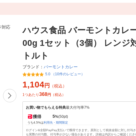
ハウス食品 バーモントカレー 
00g 1セット（3個） レンジ
トルト
バーモントカレー
ブランド：
5.0 （10件のレビュー）
1,104
円
（税込）
368
1つあたり
円
（税込）
お買い物でもらえる特典
最大付与率7%
5
獲得
%
(50pt)
うち4.5%は
利用先・期間限定
ログイン&全額PayPay支払いで獲得できます。原則として税抜金額に対し付与
も実際の付与数、付与率が少ない場合があります。詳細は内訳からご確認くださ