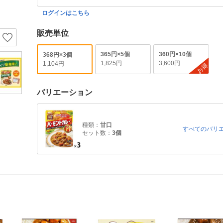
ログインはこちら
販売単位
365円×5個
360円×10個
368円×3個
1,825円
3,600円
1,104円
お得
バリエーション
種類：
甘口
すべてのバリ
セット数：
3個