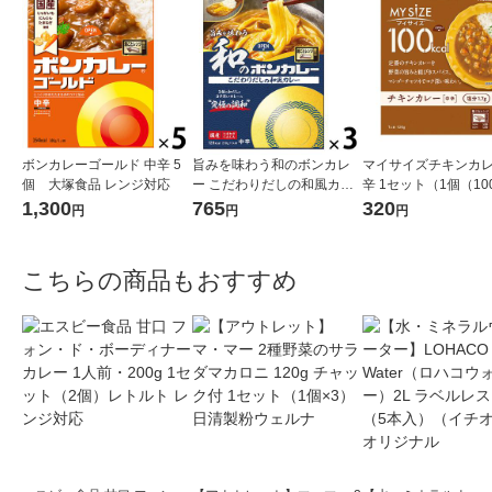
ボンカレーゴールド 中辛 5
旨みを味わう和のボンカレ
マイサイズチキンカレ
個 大塚食品 レンジ対応
ー こだわりだしの和風カレ
辛 1セット（1個（10
ー 中辛 1セット（1個（2
2） 100kcal レ
1,300
765
320
円
円
円
10g）×3） レンジ対応 1セ
レトルト 大塚食品
ット（1個×3）
こちらの商品もおすすめ