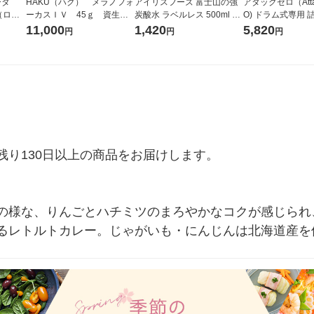
ータ
HAKU（ハク） メラノフォ
アイリスフーズ 富士山の強
アタックゼロ（Atta
r（ロハ
ーカスＩＶ 45ｇ 資生
炭酸水 ラベルレス 500ml 1
O) ドラム式専用 
ベルレ
堂 おまけ付き
箱（24本入）
ガジャンボ 2300g
11,000
1,420
5,820
円
円
円
チオ
（2個入) 洗濯洗剤
り130日以上の商品をお届けします。

の様な、りんごとハチミツのまろやかなコクが感じられ
るレトルトカレー。じゃがいも・にんじんは北海道産を