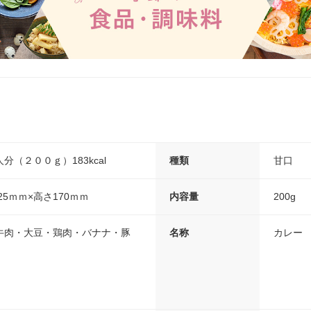
（２００ｇ）183kcal
種類
甘口
25ｍｍ×高さ170ｍｍ
内容量
200g
牛肉・大豆・鶏肉・バナナ・豚
名称
カレー