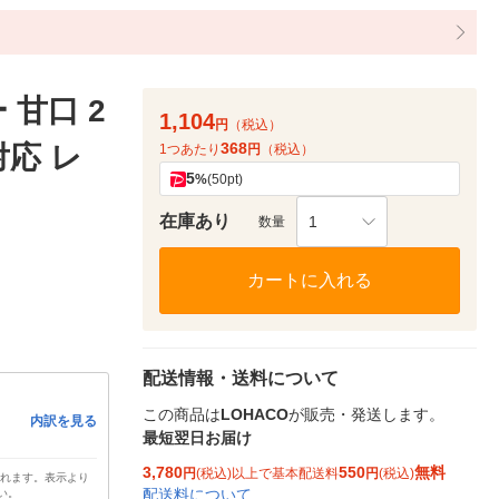
甘口 2
1,104
円
（税込）
368
対応 レ
1つあたり
円
（税込）
5
%
(50pt)
在庫あり
1
数量
カートに入れる
配送情報・送料について
この商品は
LOHACO
が販売・発送します。
内訳を見る
最短翌日お届け
3,780
550
無料
円
(税込)以上で基本配送料
円
(税込)
されます。表示より
配送料について
い。