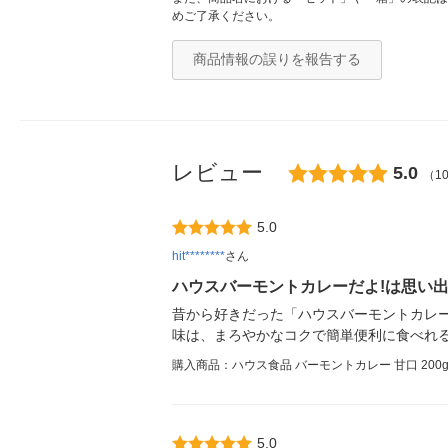
めご了承ください。
商品情報の誤りを報告する
レビュー
5.0
（1
5.0
hit********
さん
ハウスバーモントカレーだよ!は思い
昔から好きだった「ハウスバーモントカレ
味は、まろやかなコクで簡単便利に食べれ
購入商品：ハウス食品 バーモントカレー 甘口 200g
5.0