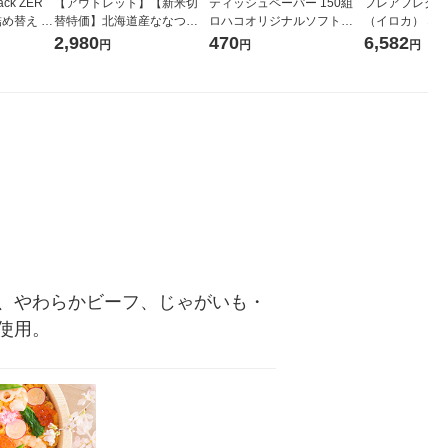
ck ZER
【アウトレット】【新米切
ティッシュペーパー 150組
フレアフレグラン
詰め替え メ
替特価】北海道産ななつぼ
ロハコオリジナルソフトパ
（イロカ） ネ
 1セット
し 無洗米 5kg 1袋 令和7年産
ックティッシュ フィオナ オ
ーの香り 柔軟剤
2,980
470
6,582
円
円
円
 花王
米 木徳神糧 オリジナル
リジナル 1セット（10個：
特大 1200ml
5個入×2パック） オリジナ
入) 花王
ル
、やわらかビーフ、じゃがいも・
使用。