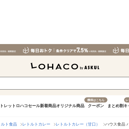
獲得はこちら
レ
トレット
ロハコセール
新着商品
オリジナル商品
クーポン
まとめ割
キ
トルト食品
レトルトカレー
レトルトカレー（甘口）
ハウス食品 バ