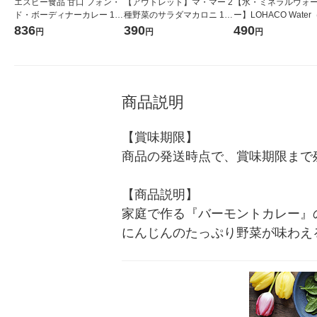
エスビー食品 甘口 フォン・
【アウトレット】マ・マー 2
【水・ミネラルウォ
ド・ボーディナーカレー 1人
種野菜のサラダマカロニ 12
ー】LOHACO Wate
前・200g 1セット（2個）レ
0g チャック付 1セット（1個
コウォーター）2L ラ
836
390
490
円
円
円
トルト レンジ対応
×3）日清製粉ウェルナ
ス 1箱（5本入）（イ
シ） オリジナル
商品説明
【賞味期限】

商品の発送時点で、賞味期限まで残
【商品説明】

家庭で作る『バーモントカレー』
にんじんのたっぷり野菜が味わえ