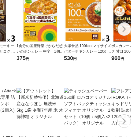
スモーキー
1食分の国産野菜でからだ想
大塚食品 100kcalマイサイズ
ボンカレーネオ
とコク 辛
いのボンカレー 中辛 1個
バターチキンカレー 120g 3
ク 甘口 200g
200g）×
（180g） グルテンフリ
個 カロリーコントロール レ
3）大塚食品 
375
530
960
円
円
円
レトルト
ー レンジ対応レトルト
ンジ調理 簡単 便利
レンジ対応
大塚食品