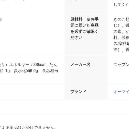
してく
肉
原材料 ※お手
きのこ
元に届いた商品
じ）、
を必ずご確認く
の素、
ださい
料、砂
ス/増
等）、
たり）エネルギー：38kcal、たん
メーカー名
ニップ
質1.1g、炭水化物6.0g、食塩相当
ブランド
オーマ
による返品はお受けできません。