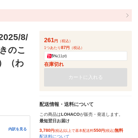
5/8/
261
円
（税込）
87
風きのこ
1つあたり
円
（税込）
5
%
(11pt)
個）（わ
在庫切れ
カートに入れる
配送情報・送料について
この商品は
LOHACO
が販売・発送します。
最短翌日お届け
内訳を見る
3,780
550
無料
円
(税込)以上で基本配送料
円
(税込)
配送料について