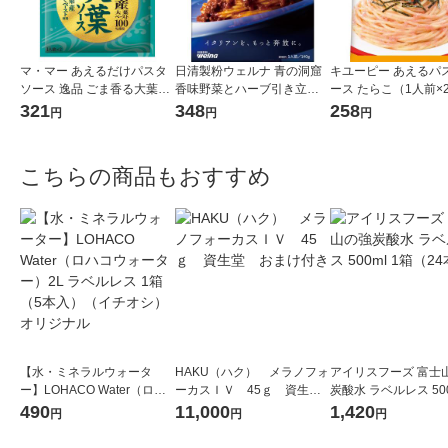
マ・マー あえるだけパスタ
日清製粉ウェルナ 青の洞窟
キユーピー あえるパ
ソース 逸品 ごま香る大葉ソ
香味野菜とハーブ引き立つ
ース たらこ（1人前×
ース ＜1人前×2＞ 1個 日清
ボロネーゼ 1人前 (140g) 1個
321
348
258
円
円
円
製粉ウェルナ
こちらの商品もおすすめ
【水・ミネラルウォータ
HAKU（ハク） メラノフォ
アイリスフーズ 富士
ー】LOHACO Water（ロハ
ーカスＩＶ 45ｇ 資生
炭酸水 ラベルレス 500
コウォーター）2L ラベルレ
堂 おまけ付き
箱（24本入）
490
11,000
1,420
円
円
円
ス 1箱（5本入）（イチオ
シ） オリジナル