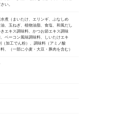
ださい。
類水煮（まいたけ、エリンギ、ぶなしめ
醤油、玉ねぎ、植物油脂、食塩、和風だし
かきエキス調味料、かつお節エキス調味
糖、ベーコン風味調味料、しいたけエキ
粘剤（加工でん粉）、調味料（アミノ酸
香料、（一部に小麦・大豆・豚肉を含む）
ン
イ