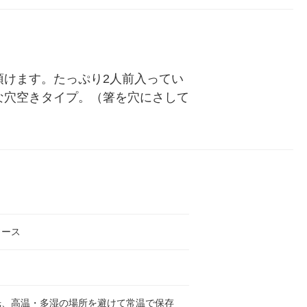
頂けます。たっぷり2人前入ってい
な穴空きタイプ。（箸を穴にさして
ソース
光、高温・多湿の場所を避けて常温で保存