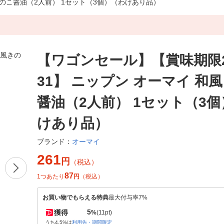
風きのこ醤油（2人前） 1セット（3個）（わけあり品）
【ワゴンセール】【賞味期限202
31】 ニップン オーマイ 和
醤油（2人前） 1セット（3
けあり品）
オーマイ
ブランド：
261
円
（税込）
87
1つあたり
円
（税込）
お買い物でもらえる特典
最大付与率7%
5
獲得
%
(11pt)
うち4.5%は
利用先・期間限定