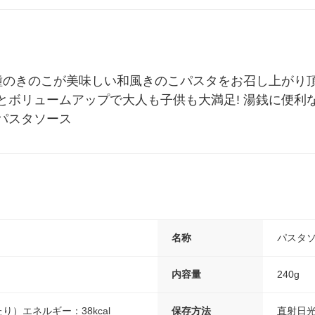
ル
種のきのこが美味しい和風きのこパスタをお召し上がり
とボリュームアップで大人も子供も大満足! 湯銭に便利
パスタソース
名称
パスタ
内容量
240g
たり）エネルギー：38kcal
保存方法
直射日