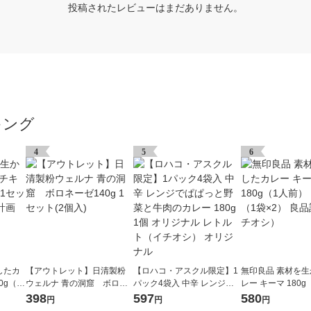
投稿されたレビューはまだありません。
キング
4
5
6
したカ
【アウトレット】日清製粉
【ロハコ・アスクル限定】1
無印良品 素材を
0g（1
ウェルナ 青の洞窟 ボロネ
パック4袋入 中辛 レンジで
レー キーマ 180
2） 良
ーゼ140g 1セット(2個入)
ぱぱっと野菜と牛肉のカレ
1セット（1袋×2）
398
597
580
円
円
円
ー 180g 1個 オリジナル レト
（イチオシ）