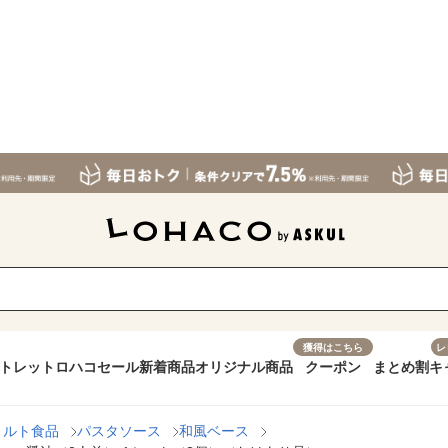
獲得はこちら
レ
トレット
ロハコセール
新着商品
オリジナル商品
クーポン
まとめ割
キ
トルト食品
パスタソース
和風ベース