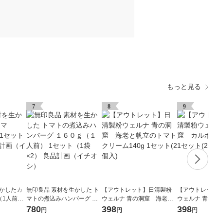
もっと見る
7
8
9
生かしたカ
無印良品 素材を生かした ト
【アウトレット】日清製粉
【アウトレット
g（1人前）
マトの煮込みハンバーグ １
ウェルナ 青の洞窟 海老と
ウェルナ 青の
 良品計画
６０ｇ（１人前） 1セット
帆立のトマトクリーム140g
ナーラ140g 1
780
398
398
円
円
円
（1袋×2） 良品計画（イチ
1セット(2個入)