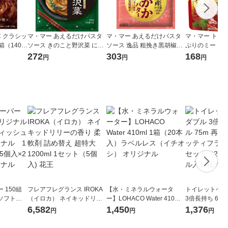
C クラシッ
マ・マー あえるだけパスタ
マ・マー あえるだけパスタ
マ・マー トマ
箱（140
ソース きのこと野沢菜 にん
ソース 逸品 粗挽き黒胡椒の
ぷりのミートソ
ス レンジ
にくしょうゆ味 1人前×2 1
おかかバター ＜1人前×2＞ 1
1個
272
303
168
円
円
円
ェルナ
個
個 日清製粉ウェルナ
 150組
フレアフレグランス IROKA
【水・ミネラルウォータ
トイレットペー
ソフトパ
（イロカ） ネイキッドリリ
ー】LOHACO Water 410ml
3倍長持ち 6ロール 75
ィオナ オ
ーの香り 柔軟剤 詰め替え 超
1箱（20本入）ラベルレス
紙配合 スコッ
6,582
1,450
1,376
円
円
円
（10個：
特大 1200ml 1セット（5個
（イチオシ） オリジナル
パック 1セット
 オリジナ
入) 花王
ロール入）花の