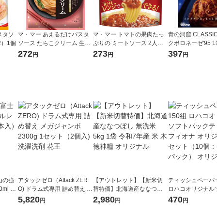
スタソ
マ・マー あえるだけパスタ
マ・マー トマトの果肉たっ
青の洞窟 CLASSI
2）1個
ソース たらこクリーム 生風
ぷりの ミートソース 2人前 1
クボロネーゼ'95 1
味 1人前×2 1個
個 日清製粉ウェルナ レンジ
g） パスタソー
272
273
397
円
円
円
対応 パスタソース
対応 日清製粉ウ
山の強
アタックゼロ（Attack ZER
【アウトレット】【新米切
ティッシュペーパー
ml 1
O) ドラム式専用 詰め替え メ
替特価】北海道産ななつぼ
ロハコオリジナル
ガジャンボ 2300g 1セット
し 無洗米 5kg 1袋 令和7年産
ックティッシュ フ
5,820
2,980
470
円
円
円
（2個入) 洗濯洗剤 花王
米 木徳神糧 オリジナル
リジナル 1セット
5個入×2パック）