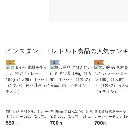
インスタント・レトルト食品の人気ラン
1
2
3
無印良品 素材を生かした 牛
無印良品 ごはんにかける 八
無印良品 素材を生か
すじカレー 180g（1人前）
宝菜 195g（1人前） 1セッ
レー バターチキン 18
1セット（1袋×2） 良品計画
ト（1袋×2） 良品計画（イ
人前） 1セット（1袋×
580
700
700
円
円
円
（イチオシ）
チオシ）
品計画（イチオシ）