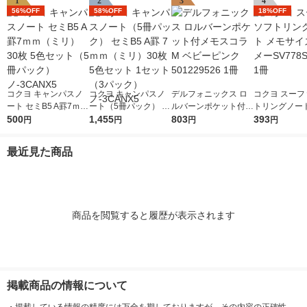
1
2
3
4
56%OFF
58%OFF
18%OFF
コクヨ キャンパスノ
コクヨ キャンパスノ
デルフォニックス ロ
コクヨ スーフ
ート セミB5 A罫7ｍｍ
ート（5冊パック） セ
ルバーンポケット付メ
トリングノート
（ミリ） 30枚 5色セ
500
ミB5 A罫 7ｍｍ（ミ
1,455
モスコラM ベビーピ
803
サイズ 青 メー
393
円
円
円
円
ット（5冊パック）
リ）30枚 5色セット 1
ンク 501229526 1冊
S4ーLB 1冊
ノ-3CANX5
セット（3パック）ノ-
最近見た商品
3CANX5
商品を閲覧すると履歴が表示されます
掲載商品の情報について