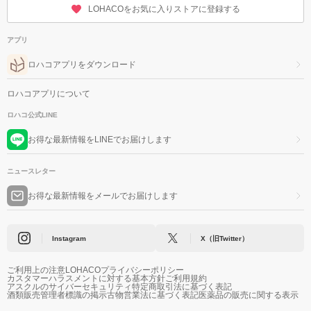
LOHACOをお気に入りストアに登録する
アプリ
ロハコアプリをダウンロード
ロハコアプリについて
ロハコ公式LINE
お得な最新情報をLINEでお届けします
ニュースレター
お得な最新情報をメールでお届けします
Instagram
X（旧Twitter）
ご利用上の注意
LOHACOプライバシーポリシー
カスタマーハラスメントに対する基本方針
ご利用規約
アスクルのサイバーセキュリティ
特定商取引法に基づく表記
酒類販売管理者標識の掲示
古物営業法に基づく表記
医薬品の販売に関する表示