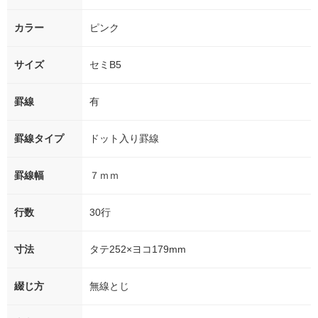
カラー
ピンク
サイズ
セミB5
罫線
有
罫線タイプ
ドット入り罫線
罫線幅
７ｍｍ
行数
30行
寸法
タテ252×ヨコ179mm
綴じ方
無線とじ