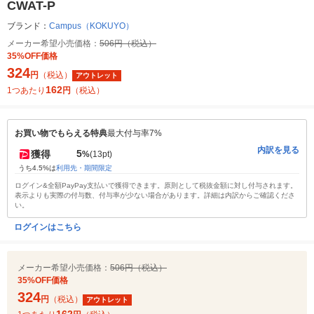
CWAT-P
ブランド：
Campus（KOKUYO）
メーカー希望小売価格：
506円（税込）
35%OFF価格
324
円
（税込）
アウトレット
162
1つあたり
円
（税込）
お買い物でもらえる特典
最大付与率7%
内訳を見る
5
獲得
%
(13pt)
うち4.5%は
利用先・期間限定
ログイン&全額PayPay支払いで獲得できます。原則として税抜金額に対し付与されます。
表示よりも実際の付与数、付与率が少ない場合があります。詳細は内訳からご確認くださ
い。
ログインはこちら
メーカー希望小売価格：
506円（税込）
35%OFF価格
324
円
（税込）
アウトレット