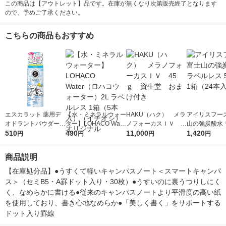
この商品は【アウトレット】品です。在庫が無くなり次第販売終了となります
ので、予めご了承ください。
こちらの商品もおすすめ
エスカラット 薬用デ
【水・ミネラルウォー
HAKU（ハク） メラ
アイリスフーズ
オドラントパウダース
ター】LOHACO Wate
ノフォーカスＩＶ 4
山の強炭酸水 
プレー 無香料 180g
510
r（ロハコウォータ
490
5ｇ 資生堂 おまけ
11,000
レス 500ml 1
1,420
円
円
円
円
コーセーコスメポート
ー）2L ラベルレス 1
付き
本入）
箱（5本入）（イチオ
商品説明
シ） オリジナル
【在庫処分品】●うすくて軽いキャンパスノート＜スマートキャンパ
ス＞（セミB5・A罫ドット入り・30枚）●うすいのに裏うつりしにく
く、なめらかに書ける●従来のキャンパスノートより平滑度の高い紙
を使用しており、書き心地なめらか●「美しく書く」をサポートする
ドット入り罫線