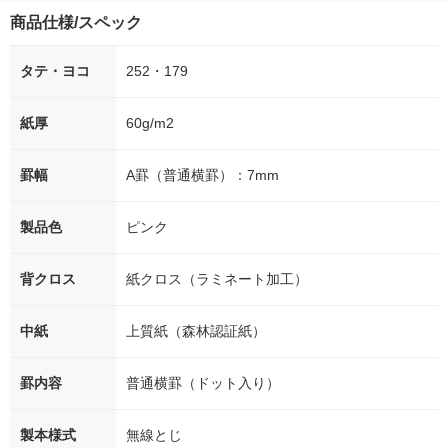
商品仕様/スペック
タテ・ヨコ
252・179
紙厚
60g/m2
罫幅
A罫（普通横罫）：7mm
製品色
ピンク
背クロス
紙クロス（ラミネート加工）
中紙
上質紙（森林認証紙）
罫内容
普通横罫（ドット入り）
製本様式
無線とじ