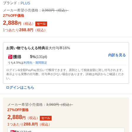
ブランド：
PLUS
メーカー希望小売価格：
3,960円（税込）
27%OFF価格
2,888
円
（税込）
セール
288.8
1つあたり
円
（税込）
お買い物でもらえる特典
最大付与率16%
内訳を見る
5
獲得
%
(131pt)
うち4.5%は
利用先・期間限定
ログイン&全額PayPay支払いで獲得できます。原則として税抜金額に対し付与されます。
表示よりも実際の付与数、付与率が少ない場合があります。詳細は内訳からご確認くださ
い。
ログインはこちら
メーカー希望小売価格：
3,960円（税込）
27%OFF価格
2,888
円
（税込）
セール
288.8
1つあたり
円
（税込）