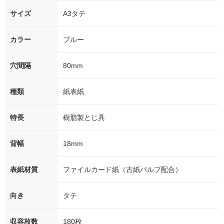
サイズ
A3タテ
カラー
ブルー
穴間隔
80mm
種類
紙表紙
特長
樹脂製とじ具
背幅
18mm
表紙材質
ファイルカード紙（古紙パルプ配合）
向き
タテ
収容枚数
180枚