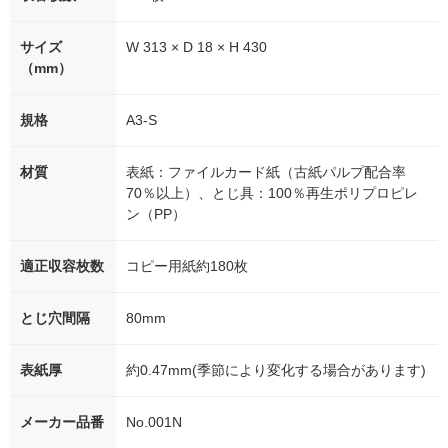
サイズ
W 313 × D 18 × H 430
（mm）
規格
A3-S
材質
表紙：ファイルカード紙（古紙パルプ配合率
70％以上）、とじ具：100％再生ポリプロピレ
ン（PP）
適正収容枚数
コピー用紙約180枚
とじ穴間隔
80mm
表紙厚
約0.47mm(季節により変化する場合があります)
メーカー品番
No.001N