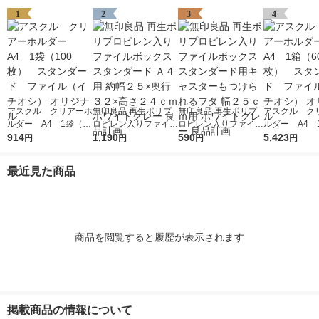
1
2
3
4
アスクル クリアーホ
無印良品 再生ポリプ
無印良品 再生ポリプ
アスクル ク
ルダー A4 1袋（10
ロピレン入りファイル
ロピレン入りファイル
ルダー A4 
0枚） スタンダー
914
ボックススタンダード
1,190
ボックススタンダード
590
0枚） スタ
5,423
円
円
円
円
ド ファイル（イチオ
Ａ４用 約幅２５×奥行
用キャスターもつけら
ド ファイル
シ） オリジナル
３２×高さ２４ｃｍ ホ
れるフタ 幅２５ｃｍ
シ） オリジナ
最近見た商品
ワイトグレー 良品計
用 ホワイトグレー 良
画
品計画
商品を閲覧すると履歴が表示されます
掲載商品の情報について