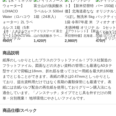
【水・ミネラルウォー
アイリスフーズ 富士
【アウトレット】【新
ティッシュペー
ター】LOHACO Wate
山の強炭酸水 ラベル
米切替特価】北海道産
50組 ロハコ
r（ロハコウォータ
490
レス 500ml 1箱（24
1,420
ななつぼし 無洗米 5k
2,980
ルソフトパッ
470
円
円
円
円
ー）2L ラベルレス 1
本入）
g 1袋 令和7年産 米 木
シュ フィオナ
箱（5本入）（イチオ
徳神糧 オリジナル
ナル 1セット
商品説明
シ） オリジナル
個：5個入×2
オリジナル
紙厚のしっかりとしたプラスのフラットファイル！プラス社製造の
フラットファイル。図面などの大きい資料の管理にも最適なA3タテ
型サイズで背幅は18mm、折れ筋を使ってコピー用紙を最大約180枚
までとじることができます。表紙の厚さは0.47mmとしっかりとし
ており、提出資料用だけではなく長期の書類保管にも最適です。表
紙には古紙パルプ配合の再生紙を使用しておりグリーン購入法にも
適合しています。「ノンステッチ」タイプでとじ具を外すだけの簡
単・分別廃棄！ 地球環境にやさしいファイルです。
商品仕様/スペック