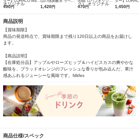
ター】LOHACO Wate
山の強炭酸水 ラベル
50組 ロハコオリジナ
ター】LOHACO
r（ロハコウォータ
490
レス 500ml 1箱（24
1,420
ルソフトパックティッ
470
r 410ml 1箱
1,450
円
円
円
円
ー）2L ラベルレス 1
本入）
シュ フィオナ オリジ
入）ラベルレ
箱（5本入）（イチオ
ナル 1セット（10
オシ） オリジ
商品説明
シ） オリジナル
個：5個入×2パック）
オリジナル
【賞味期限】

商品の発送時点で、賞味期限まで残り120日以上の商品をお届けし
ます。

【商品説明】

【在庫処分品】アップルやローズヒップ＆ハイビスカスの爽やかな
酸味を、ブラッドオレンジのフレッシュな香りが包み込んだ、果汁
感あふれるジューシーな風味です。fdkfes
商品仕様/スペック