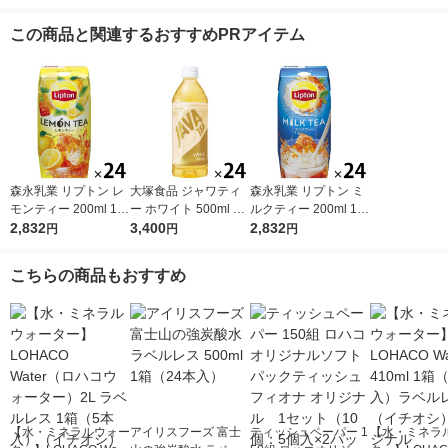
この商品と関連するおすすめPRアイテム
森永乳業 リプトン レ
大塚食品 ジャワティ
森永乳業 リプトン ミ
モンティー 200ml 1箱
ー ホワイト 500ml 1
ルクティー 200ml 1箱
（24本入）紅茶飲
2,832
箱(24本入) 03553051
3,400
（24本入）紅茶飲料
2,832
円
円
円
料 紙パック
0
紙パック ドリンク 飲
み物 常温保存
こちらの商品もおすすめ
【水・ミネラルウォー
アイリスフーズ 富士
ティッシュペーパー 1
【水・ミネラ