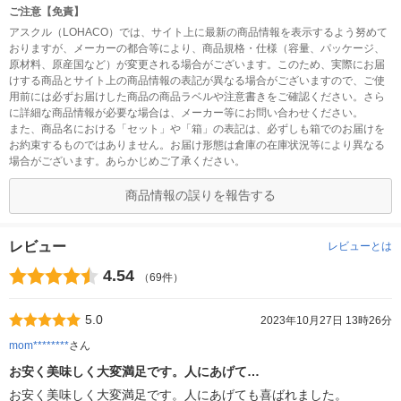
ご注意【免責】
アスクル（LOHACO）では、サイト上に最新の商品情報を表示するよう努めて
おりますが、メーカーの都合等により、商品規格・仕様（容量、パッケージ、
原材料、原産国など）が変更される場合がございます。このため、実際にお届
けする商品とサイト上の商品情報の表記が異なる場合がございますので、ご使
用前には必ずお届けした商品の商品ラベルや注意書きをご確認ください。さら
に詳細な商品情報が必要な場合は、メーカー等にお問い合わせください。
また、商品名における「セット」や「箱」の表記は、必ずしも箱でのお届けを
お約束するものではありません。お届け形態は倉庫の在庫状況等により異なる
場合がございます。あらかじめご了承ください。
商品情報の誤りを報告する
レビュー
レビューとは
4.54
（69件）
5.0
2023年10月27日 13時26分
mom********
さん
お安く美味しく大変満足です。人にあげて…
お安く美味しく大変満足です。人にあげても喜ばれました。