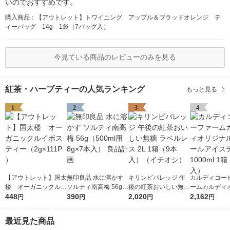
いのでおすすめです。
購入商品：【アウトレット】トワイニング アップル＆ブラッドオレンジ テ
ィーバッグ 14g 1袋（7バッグ入）
今見ている商品のレビューのみを見る
紅茶・ハーブティーの人気ランキング
もっと見る
1
2
3
4
【アウトレット】国太
無印良品 水に溶かす
キリンビバレッジ 午
カルディコー
楼 オーガニックルイ
ソルティ南高梅 56g
後の紅茶おいしい無糖
ームカルディ
ボスティー（2g×111P
448
（500ml用8g×7本
390
ラベルレス 2L 1箱（9
2,020
ル ネパールア
2,162
円
円
円
円
）
入） 良品計画
本入）（イチオシ）
ィー 1000ml 1箱（6
本入）
最近見た商品