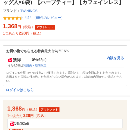
ッグ入×6袋）【ハーブティー】【カフェインレス】
ブランド：
TWININGS
4.54 （69件のレビュー）
1,368
円
（税込）
アウトレット
228
1つあたり
円
（税込）
お買い物でもらえる特典
最大付与率16%
内訳を見る
5
獲得
%
(62pt)
うち4.5%は
利用先・期間限定
ログイン&全額PayPay支払いで獲得できます。原則として税抜金額に対し付与されます。
表示よりも実際の付与数、付与率が少ない場合があります。詳細は内訳からご確認くださ
い。
ログインはこちら
1,368
円
（税込）
アウトレット
228
1つあたり
円
（税込）
5
%
(62pt)