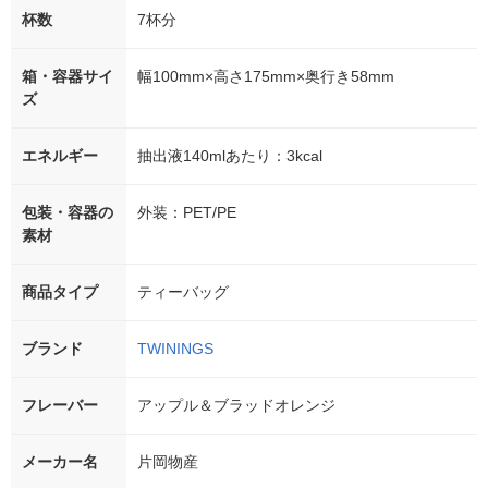
杯数
7杯分
箱・容器サイ
幅100mm×高さ175mm×奥行き58mm
ズ
エネルギー
抽出液140mlあたり：3kcal
包装・容器の
外装：PET/PE
素材
商品タイプ
ティーバッグ
ブランド
TWININGS
フレーバー
アップル＆ブラッドオレンジ
メーカー名
片岡物産