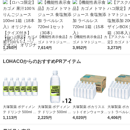
【ロハコ限定】カゴメ
【機能性表示食品】カ
【機能性表示食品】カ
【アスクル・
果汁100％りんごジュ
ゴメ トマトジュース
ゴメ トマトジュース
定】カゴメ ト
ース100ml 1箱（18本
1,260
食塩無添加 ラベルレ
7,614
食塩無添加 ラベルレ
3,952
ュース 食塩無添
3,273
円
円
円
円
入）オリジナル【クイ
ス 720ml 1セット（3
ス 720ml 1箱（15本
0ml デザインB
ズ付き】【紙パック】
0本）
入）
塩 1箱（30本
LOHACOからのおすすめPRアイテム
（イチオシ） オリジ
定
ナル
大塚製薬 ボディメン
大塚製薬 ボディメン
大塚製薬 ポカリスエ
大塚製薬 ポカ
テ ドリンク 500ml 1
テ ドリンク 500ml 1
ットイオンウォーター
ット ラベルレ
セット（6本）
1,113
セット（12本）
2,225
ラベルレスボトル 500
4,020
ル 500ml 1箱
4,406
円
円
円
円
ml 1箱（24本入）
入）