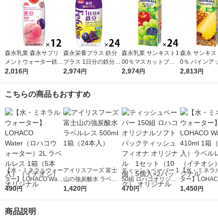
森永乳業 森永サプリ
森永栄養プラス 鉄分
森永乳業 サンキスト1
森永 サンキスト
メントウォーター鉄分
プラス 1日分の鉄分
00％マスカットブレ
0％ パインアッ
香るもも水 330ml 1箱
2,016
プルーン＋グレープ 2
2,974
ンド 200ml 1箱（24
2,974
00ml 1箱（2
2,813
円
円
円
円
（12本入）
00ml 1箱（24本入）
本入） ジュース 紙
紙パック ジュ
紙パック 飲料 サプ
パック 果汁飲料
汁飲料
こちらの商品もおすすめ
リメントドリンク 森
永乳業
【水・ミネラルウォー
アイリスフーズ 富士
ティッシュペーパー 1
【水・ミネラ
ター】LOHACO Wate
山の強炭酸水 ラベル
50組 ロハコオリジナ
ター】LOHACO
r（ロハコウォータ
490
レス 500ml 1箱（24
1,420
ルソフトパックティッ
470
r 410ml 1箱
1,450
円
円
円
円
ー）2L ラベルレス 1
本入）
シュ フィオナ オリジ
入）ラベルレ
箱（5本入）（イチオ
ナル 1セット（10
オシ） オリジ
商品説明
シ） オリジナル
個：5個入×2パック）