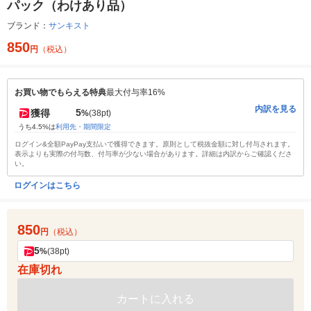
パック（わけあり品）
ブランド：
サンキスト
850
円
（税込）
お買い物でもらえる特典
最大付与率16%
内訳を見る
5
獲得
%
(38pt)
うち4.5%は
利用先・期間限定
ログイン&全額PayPay支払いで獲得できます。原則として税抜金額に対し付与されます。
表示よりも実際の付与数、付与率が少ない場合があります。詳細は内訳からご確認くださ
い。
ログインはこちら
850
円
（税込）
5
%
(38pt)
在庫切れ
カートに入れる