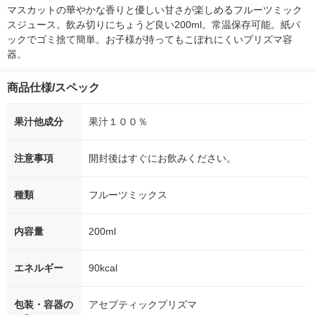
オリジナル
マスカットの華やかな香りと優しい甘さが楽しめるフルーツミック
スジュース。飲み切りにちょうど良い200ml。常温保存可能。紙パ
ックでゴミ捨て簡単。お子様が持ってもこぼれにくいプリズマ容
器。
商品仕様/スペック
果汁他成分
果汁１００％
注意事項
開封後はすぐにお飲みください。
種類
フルーツミックス
内容量
200ml
エネルギー
90kcal
包装・容器の
アセプティックプリズマ