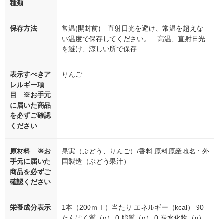
種類
保存方法
常温(開封前) 直射日光を避け、常温を超えな
い温度で保存してください。 高温、直射日光
を避け、涼しい所で保存
表示すべきア
りんご
レルギー項
目 ※お手元
に届いた商品
を必ずご確認
ください
原材料 ※お
果実（ぶどう、りんご）/香料 原料原産地名：外
手元に届いた
国製造（ぶどう果汁）
商品を必ずご
確認ください
栄養成分表示
1本（200ｍｌ）当たり エネルギー（kcal） 90
たんぱく質（g） 0 脂質（g） 0 炭水化物（g）