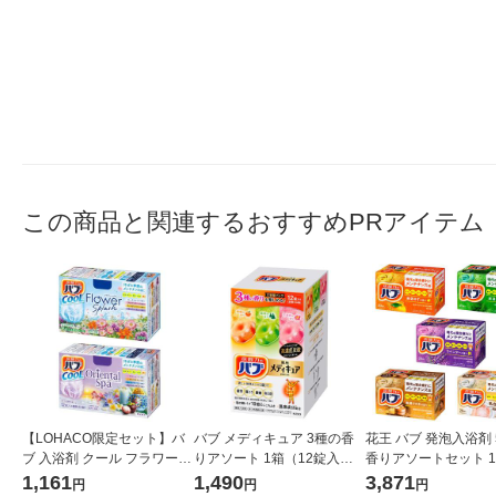
この商品と関連するおすすめPRアイテム
【LOHACO限定セット】バ
バブ メディキュア 3種の香
花王 バブ 発泡入浴剤
ブ 入浴剤 クール フラワース
りアソート 1箱（12錠入）
香りアソートセット 1
プラッシュ・オリエンタル
高濃度炭酸 薬用入浴剤 花王
1,161
1,490
3,871
円
円
円