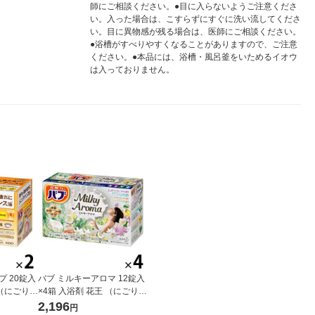
師にご相談ください。●目に入らないようご注意くださ
い。入った場合は、こすらずにすぐに洗い流してくださ
い。目に異物感が残る場合は、医師にご相談ください。
●浴槽がすべりやすくなることがありますので、ご注意
ください。●本品には、浴槽・風呂釜をいためるイオウ
は入っておりません。
プ 20錠入
バブ ミルキーアロマ 12錠入
 （にごりタ
×4箱 入浴剤 花王 （にごりタ
イプ）
2,196
円