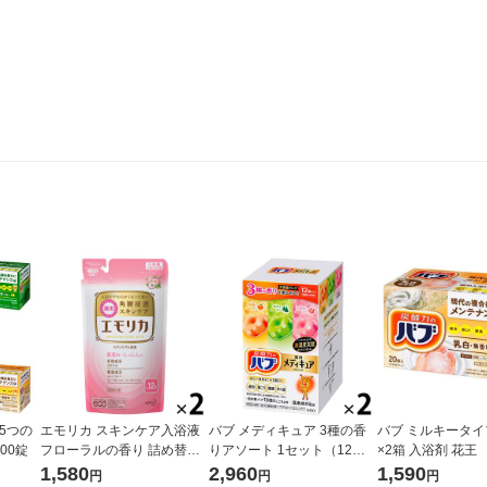
 5つの
エモリカ スキンケア入浴液
バブ メディキュア 3種の香
バブ ミルキータイ
00錠
フローラルの香り 詰め替え
りアソート 1セット（12錠
×2箱 入浴剤 花王
360ml にごりタイプ 1セット
入×2箱）高濃度炭酸 薬用入
イプ）
1,580
2,960
1,590
円
円
円