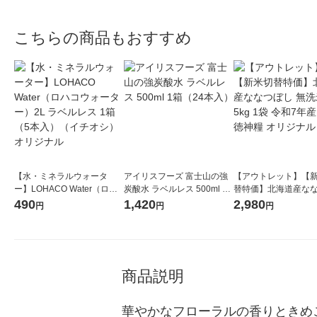
スパ 各12錠 2種セット
こちらの商品もおすすめ
【水・ミネラルウォータ
アイリスフーズ 富士山の強
【アウトレット】【
ー】LOHACO Water（ロハ
炭酸水 ラベルレス 500ml 1
替特価】北海道産な
コウォーター）2L ラベルレ
箱（24本入）
し 無洗米 5kg 1袋 
490
1,420
2,980
円
円
円
ス 1箱（5本入）（イチオ
米 木徳神糧 オリジナ
シ） オリジナル
商品説明
華やかなフローラルの香りときめ