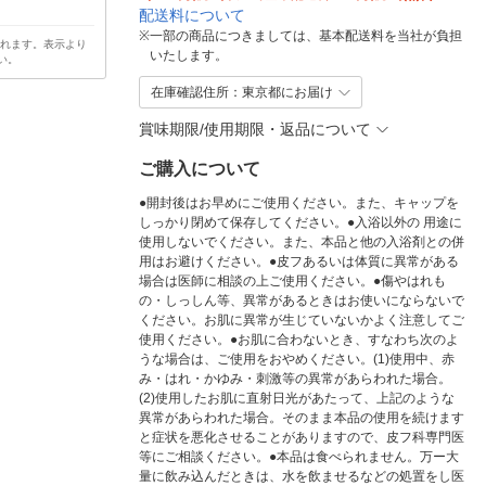
配送料について
※
一部の商品につきましては、基本配送料を当社が負担
されます。表示より
いたします。
い。
在庫確認住所：東京都にお届け
賞味期限/使用期限・返品について
ご購入について
●開封後はお早めにご使用ください。また、キャップを
しっかり閉めて保存してください。●入浴以外の 用途に
使用しないでください。また、本品と他の入浴剤との併
用はお避けください。●皮フあるいは体質に異常がある
場合は医師に相談の上ご使用ください。●傷やはれも
の・しっしん等、異常があるときはお使いにならないで
ください。お肌に異常が生じていないかよく注意してご
使用ください。●お肌に合わないとき、すなわち次のよ
うな場合は、ご使用をおやめください。(1)使用中、赤
み・はれ・かゆみ・刺激等の異常があらわれた場合。
(2)使用したお肌に直射日光があたって、上記のような
異常があらわれた場合。そのまま本品の使用を続けます
と症状を悪化させることがありますので、皮フ科専門医
等にご相談ください。●本品は食べられません。万ー大
量に飲み込んだときは、水を飲ませるなどの処置をし医