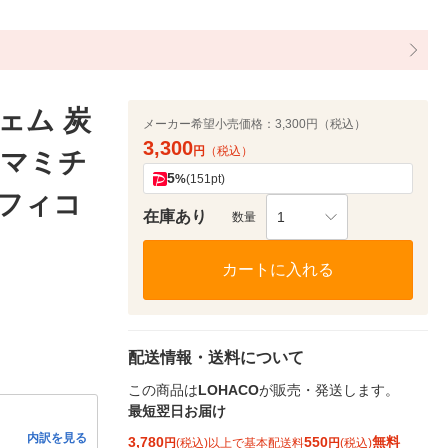
ェム 炭
メーカー希望小売価格：
3,300円（税込）
3,300
円
（税込）
ロマミチ
5
%
(151pt)
ラフィコ
在庫あり
1
数量
カートに入れる
配送情報・送料について
この商品は
LOHACO
が販売・発送します。
最短翌日お届け
内訳を見る
3,780
550
無料
円
(税込)以上で基本配送料
円
(税込)