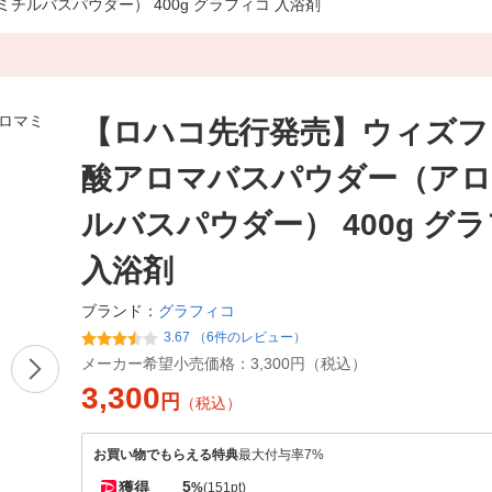
ルバスパウダー） 400g グラフィコ 入浴剤
【ロハコ先行発売】ウィズフ
酸アロマバスパウダー（ア
ルバスパウダー） 400g グ
入浴剤
グラフィコ
ブランド：
3.67 （6件のレビュー）
メーカー希望小売価格：
3,300円（税込）
3,300
円
（税込）
お買い物でもらえる特典
最大付与率7%
5
獲得
%
(151pt)