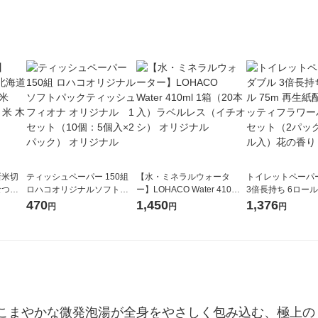
（1個×2）花王
浴剤 花王
新米切
ティッシュペーパー 150組
【水・ミネラルウォータ
トイレットペーパ
なつぼ
ロハコオリジナルソフトパ
ー】LOHACO Water 410ml
3倍長持ち 6ロール 75m 再
令和7年産
ックティッシュ フィオナ オ
1箱（20本入）ラベルレス
紙配合 スコッテ
470
1,450
1,376
円
円
円
ル
リジナル 1セット（10個：
（イチオシ） オリジナル
パック 1セット（2
5個入×2パック） オリジナ
ロール入）花の香
ル
こまやかな微発泡湯が全身をやさしく包み込む、極上の