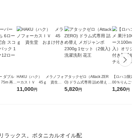
ー ダブル
HAKU（ハク） メラノフォ
アタックゼロ（Attack ZER
【ロハコ限定】
生
ーカスＩＶ 45ｇ 資生
O) ドラム式専用 詰め替え メ
00％りんごジュー
ィフラワー
堂 おまけ付き
ガジャンボ 2300g 1セット
箱（18本入）
11,000
5,820
1,260
円
円
円
パック12
（2個入) 洗濯洗剤 花王
【クイズ付き】
り
ク】（イチオシ
ル
リラックス。ボタニカルオイル配