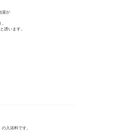
泡湯が
り。
へと誘います。
」
の入浴料です。