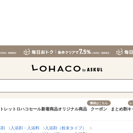
獲得はこちら
レ
トレット
ロハコセール
新着商品
オリジナル商品
クーポン
まとめ割
キ
浴剤
入浴剤・入浴料
入浴剤（粉末タイプ）