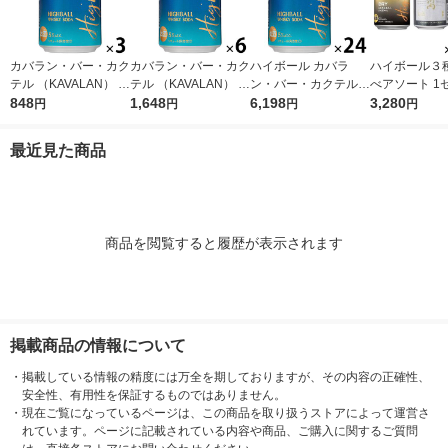
カバラン・バー・カク
カバラン・バー・カク
ハイボール カバラ
ハイボール３
テル （KAVALAN） ハ
テル （KAVALAN） ハ
ン・バー・カクテル
べアソート 1セ
イボール 320ml×3本
848
イボール 320ml×6本
1,648
(KAVALAN) ハイボー
6,198
2本) 限定
3,280
円
円
円
円
ル 320ml 1ケース(24
本)
最近見た商品
商品を閲覧すると履歴が表示されます
掲載商品の情報について
・
掲載している情報の精度には万全を期しておりますが、その内容の正確性、
安全性、有用性を保証するものではありません。
・
現在ご覧になっているページは、この商品を取り扱うストアによって運営さ
れています。ページに記載されている内容や商品、ご購入に関するご質問