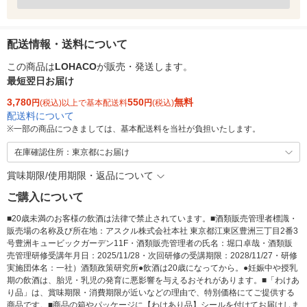
配送情報・送料について
この商品は
LOHACO
が販売・発送します。
最短翌日お届け
3,780
550
無料
円
(税込)以上で基本配送料
円
(税込)
配送料について
※
一部の商品につきましては、基本配送料を当社が負担いたします。
在庫確認住所：東京都にお届け
賞味期限/使用期限・返品について
ご購入について
■20歳未満のお客様の飲酒は法律で禁止されています。■酒類販売管理者標識・
販売場の名称及び所在地：アスクル株式会社本社 東京都江東区豊洲三丁目2番3
号豊洲キュービックガーデン11F・酒類販売管理者の氏名：堀口卓哉・酒類販
売管理研修受講年月日：2025/11/28・次回研修の受講期限：2028/11/27・研修
実施団体名：一社）酒類政策研究所●飲酒は20歳になってから。●妊娠中や授乳
期の飲酒は、胎児・乳児の発育に悪影響を与えるおそれがあります。■「わけあ
り品」は、賞味期限・消費期限が近いなどの理由で、特別価格にてご提供する
商品です。■商品の箱やパッケージに【わけあり品】シールを付けてお届けしま