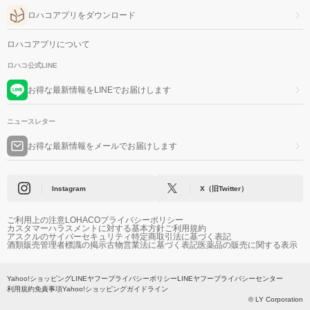
ロハコアプリをダウンロード
ロハコアプリについて
ロハコ公式LINE
お得な最新情報をLINEでお届けします
ニュースレター
お得な最新情報をメールでお届けします
Instagram
X（旧Twitter）
ご利用上の注意
LOHACOプライバシーポリシー
カスタマーハラスメントに対する基本方針
ご利用規約
アスクルのサイバーセキュリティ
特定商取引法に基づく表記
酒類販売管理者標識の掲示
古物営業法に基づく表記
医薬品の販売に関する表示
Yahoo!ショッピング
LINEヤフープライバシーポリシー
LINEヤフープライバシーセンター
利用規約
免責事項
Yahoo!ショッピングガイドライン
© LY Corporation