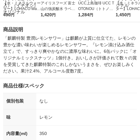
【水・ミネラルウォー
アイリスフーズ 富士
UCC上島珈琲 UCC T
【水・ミネラ
ター】LOHACO Wate
山の強炭酸水 ラベル
OTONOU（トトノ
ター】LOHACO
r（ロハコウォータ
490
レス 500ml 1箱（24
1,420
ウ） by BLACK無糖 5
1,284
r 410ml 1箱
1,450
円
円
円
円
ー）2L ラベルレス 1
本入）
00ml 1セット（6本）
入）ラベルレ
箱（5本入）（イチオ
オシ） オリジ
商品説明
シ） オリジナル
「麒麟特製 豊潤レモンサワー」は麒麟が上質に仕立てた、レモンの
豊かな濃い味わいが楽しめるレモンサワー。『レモン漬け込み酒仕
立て』で、すっきり爽やかなのに濃厚な味わいに。6缶パックに「オ
リジナルミックスナッツ」1個付き。おいしさが評価されて数々の賞
を受賞してきた麒麟特製のこれしかないうまさを、ぜひお楽しみく
ださい。果汁2.4%、アルコール度数7度。
商品仕様/スペック
個別包装
なし
味
レモン
内容量(ml)
350