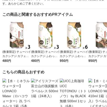
す。あらかじめご了承ください。
この商品と関連するおすすめPRアイテム
(数量限定) チューハイ
(数量限定) チューハイ
(数量限定) チューハイ
(数量限定) 
カクシアジ カフェオ
カクシアジ ふわっと
カクシアジ ふわっと
カクシアジ カ
レ仕立て 缶 350ml 3
480
バナナ 缶 350ml 3本
480
バナナ 缶 350ml 6本
950
レ仕立て 缶 35
950
円
円
円
円
本
本
こちらの商品もおすすめ