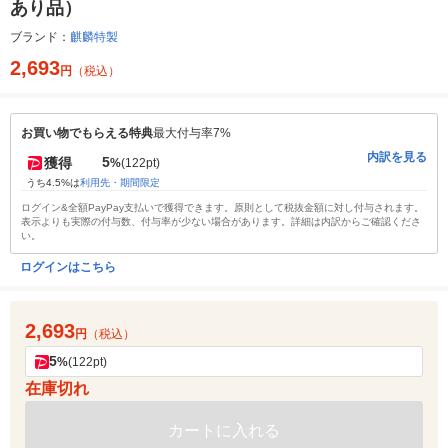
あり品）
ブランド：
麒麟特製
2,693
円
（税込）
お買い物でもらえる特典
最大付与率7%
内訳を見る
5
獲得
%
(122pt)
うち4.5%は
利用先・期間限定
ログイン&全額PayPay支払いで獲得できます。原則として税抜金額に対し付与されます。
表示よりも実際の付与数、付与率が少ない場合があります。詳細は内訳からご確認くださ
い。
ログインはこちら
2,693
円
（税込）
5
%
(122pt)
在庫切れ
カートに入れる