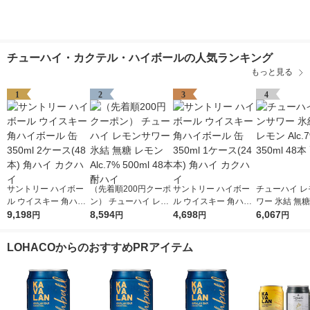
チューハイ・カクテル・ハイボールの人気ランキング
もっと見る
1
2
3
4
サントリー ハイボー
（先着順200円クーポ
サントリー ハイボー
チューハイ レ
ル ウイスキー 角ハイ
ン） チューハイ レモ
ル ウイスキー 角ハイ
ワー 氷結 無糖
ボール 缶 350ml 2ケ
9,198
ンサワー 氷結 無糖 レ
8,594
ボール 缶 350ml 1ケ
4,698
Alc.7% 350m
6,067
円
円
円
円
ース(48本) 角ハイ カ
モン Alc.7% 500ml 48
ース(24本) 角ハイ カ
ハイ
クハイ
本 酎ハイ
クハイ
LOHACOからのおすすめPRアイテム