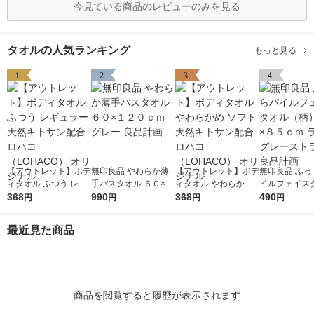
今見ている商品のレビューのみを見る
タオルの人気ランキング
もっと見る
1
2
3
4
【アウトレット】ボデ
無印良品 やわらか薄
【アウトレット】ボデ
無印良品 ふっ
ィタオル ふつう レギ
手バスタオル ６０×１
ィタオル やわらかめ
イルフェイス
ュラー 天然キトサン
368
２０ｃｍ グレー 良品
990
ソフト 天然キトサン
368
（柄） ３４×
490
円
円
円
円
配合 ロハコ （LOHAC
計画
配合 ロハコ （LOHAC
ライトグレー
O） オリジナル
O） オリジナル
プ 良品計画
最近見た商品
商品を閲覧すると履歴が表示されます