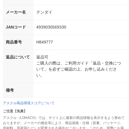
メーカー名
テンダイ
JANコード
4939030569330
商品番号
H849777
返品について
返品可
ご購入の際は、ご利用ガイド「返品・交換につ
いて」を必ずご確認の上、お申し込みくださ
い。
備考
アスクル商品環境スコアについて
ご注意【免責】
アスクル（LOHACO）では、サイト上に最新の商品情報を表示するよう努めて
おりますが、メーカーの都合等により、商品規格・仕様（容量、パッケージ、
原材料、原産国など）が変更される場合がございます。このため、実際にお届