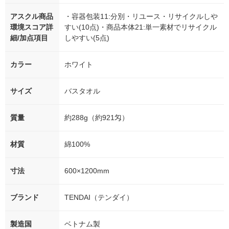
アスクル商品
・容器包装11:分別・リユース・リサイクルしや
環境スコア詳
すい(10点)・商品本体21:単一素材でリサイクル
細/加点項目
しやすい(5点)
カラー
ホワイト
サイズ
バスタオル
質量
約288g（約921匁）
材質
綿100%
寸法
600×1200mm
ブランド
TENDAI（テンダイ）
製造国
ベトナム製