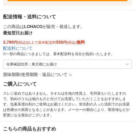
配送情報・送料について
この商品は
LOHACO
が販売・発送します。
最短翌日お届け
3,780
550
無料
円
(税込)以上で基本配送料
円
(税込)
配送料について
※
一部の商品につきましては、基本配送料を当社が負担いたします。
在庫確認住所：東京都にお届け
賞味期限/使用期限・返品について
ご購入について
スレン染めではありません。タオルは生地の性質上、毛羽落ちいたしますの
で、初めのうちは他のものと分けてお洗濯していただくことをおすすめしま
す。塩素系漂白剤のご使用はお避けください。蛍光剤の入った洗剤でのお洗濯
は色褪せの原因となることがあります。メーカーの都合により、製造地などが
変更になる場合がございます。
こちらの商品もおすすめ