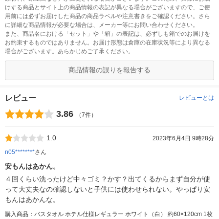
けする商品とサイト上の商品情報の表記が異なる場合がございますので、ご使
用前には必ずお届けした商品の商品ラベルや注意書きをご確認ください。さら
に詳細な商品情報が必要な場合は、メーカー等にお問い合わせください。
また、商品名における「セット」や「箱」の表記は、必ずしも箱でのお届けを
お約束するものではありません。お届け形態は倉庫の在庫状況等により異なる
場合がございます。あらかじめご了承ください。
商品情報の誤りを報告する
レビュー
レビューとは
3.86
（7件）
1.0
2023年6月4日 9時28分
n05********
さん
安もんはあかん。
４回くらい洗ったけど中々ゴミ？かす？出てくるからまず自分が使
って大丈夫なの確認しないと子供には使わせられない。やっぱり安
もんはあかんな。
購入商品：バスタオル ホテル仕様レギュラー ホワイト（白） 約60×120cm 1枚