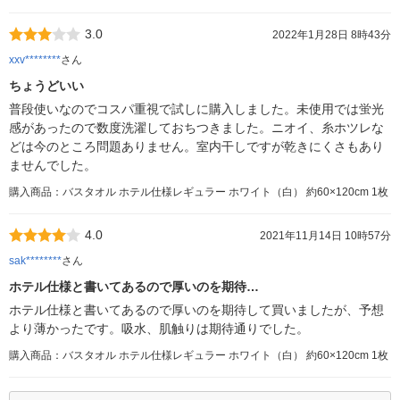
3.0
2022年1月28日 8時43分
xxv********
さん
ちょうどいい
普段使いなのでコスパ重視で試しに購入しました。未使用では蛍光
感があったので数度洗濯しておちつきました。ニオイ、糸ホツレな
どは今のところ問題ありません。室内干しですが乾きにくさもあり
ませんでした。
購入商品：バスタオル ホテル仕様レギュラー ホワイト（白） 約60×120cm 1枚
4.0
2021年11月14日 10時57分
sak********
さん
ホテル仕様と書いてあるので厚いのを期待…
ホテル仕様と書いてあるので厚いのを期待して買いましたが、予想
より薄かったです。吸水、肌触りは期待通りでした。
購入商品：バスタオル ホテル仕様レギュラー ホワイト（白） 約60×120cm 1枚