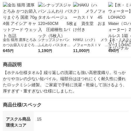
金缶 猫用 濃厚とろみ
シナップスジャパン
HAKU（ハク） メラ
【水・ミネラ
かつお節入りまぐろ
ふんわり バスタオル
ノフォーカスＩＶ 4
ター】LOHACO
国産 70g 4個 アイシ
645
ベージュ 120×60C
1,190
5ｇ 資生堂 おまけ
11,000
r（ロハコウォ
490
円
円
円
円
ア キャットフード ウ
M 5枚入 圧縮梱
付き
ー）2L ラベル
ェット 缶詰
包 1パック（5枚入）
箱（5本入）
商品説明
シ） オリジナ
【ホテル仕様タオル】繰り返しの洗濯にも強い高密度織り。引っか
かりやヨレの少ない短パイル。端部分はほつれにくく耐久性に優れ
たロックミシン縫製。 ご家庭で手軽に洗濯・乾燥して頂けるよう、
厚すぎず・重すぎない仕様にしました。
商品仕様/スペック
アスクル商品
15
環境スコア