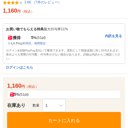
3.86 （7件のレビュー）
1,160
円
（税込）
お買い物でもらえる特典
最大付与率11%
内訳を見る
5
獲得
%
(51pt)
うち4.5%は
利用先・期間限定
ログイン&全額PayPay支払いで獲得できます。原則として税抜金額に対し付与されます。
表示よりも実際の付与数、付与率が少ない場合があります。詳細は内訳からご確認くださ
い。
ログインはこちら
1,160
円
（税込）
5
%
(51pt)
在庫あり
1
数量
カートに入れる