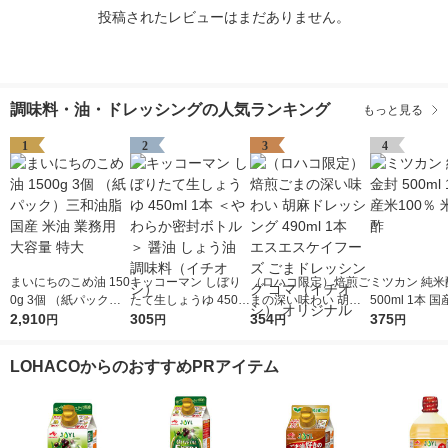
投稿されたレビューはまだありません。
調味料・油・ドレッシングの人気ランキング
もっと見る
1
2
3
4
まいにちのこめ油 150
キッコーマン しぼり
（ロハコ限定）焙煎ご
ミツカン 純米
0g 3個 （紙パック）
たて生しょうゆ 450m
まの深い味わい 胡麻
500ml 1本 国
三和油脂 国産 米油 業
2,910
l 1本 ＜やわらか密封
305
ドレッシング 490ml 1
354
0％ 米酢 食酢
375
円
円
円
円
務用 大容量 特大
ボトル＞ 醤油 しょう
本 エスエスケイフー
油 調味料（イチオ
ズ ごまドレッシング
LOHACOからのおすすめPRアイテム
シ）
ゴマ（イチオシ） オ
リジナル