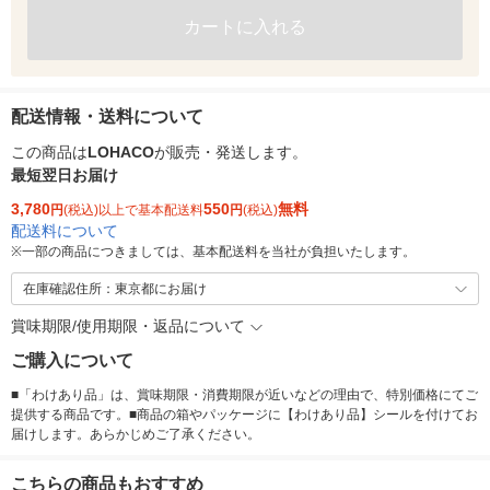
カートに入れる
配送情報・送料について
この商品は
LOHACO
が販売・発送します。
最短翌日お届け
3,780
550
無料
円
(税込)以上で基本配送料
円
(税込)
配送料について
※
一部の商品につきましては、基本配送料を当社が負担いたします。
在庫確認住所：東京都にお届け
賞味期限/使用期限・返品について
ご購入について
■「わけあり品」は、賞味期限・消費期限が近いなどの理由で、特別価格にてご
提供する商品です。■商品の箱やパッケージに【わけあり品】シールを付けてお
届けします。あらかじめご了承ください。
こちらの商品もおすすめ