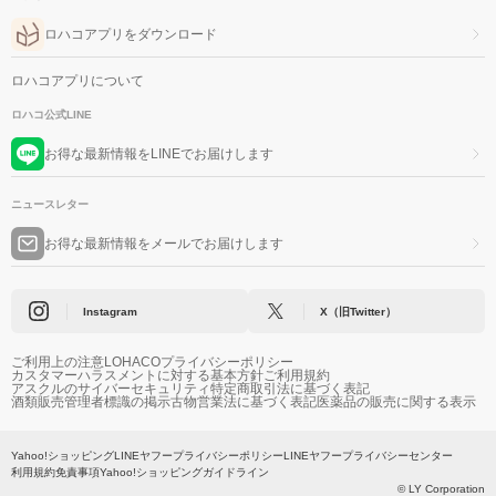
ロハコアプリをダウンロード
ロハコアプリについて
ロハコ公式LINE
お得な最新情報をLINEでお届けします
ニュースレター
お得な最新情報をメールでお届けします
Instagram
X（旧Twitter）
ご利用上の注意
LOHACOプライバシーポリシー
カスタマーハラスメントに対する基本方針
ご利用規約
アスクルのサイバーセキュリティ
特定商取引法に基づく表記
酒類販売管理者標識の掲示
古物営業法に基づく表記
医薬品の販売に関する表示
Yahoo!ショッピング
LINEヤフープライバシーポリシー
LINEヤフープライバシーセンター
利用規約
免責事項
Yahoo!ショッピングガイドライン
© LY Corporation