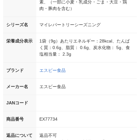
素、（一部に小麦・乳成分・ごま・大豆・鶏
肉・豚肉を含む）
シリーズ名
マイレパートリーシーズニング
栄養成分表示
1袋（9g）あたりエネルギー：28kcal、たんぱ
く質：0.6g、脂質： 0.6g、炭水化物： 5g、食
塩相当量： 2.3g
ブランド
エスビー食品
メーカー名
エスビー食品
JANコード
商品番号
EX77734
返品について
返品不可