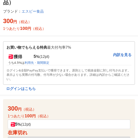
品）
ブランド：
エスビー食品
300
円
（税込）
100
1つあたり
円
（税込）
お買い物でもらえる特典
最大付与率7%
内訳を見る
5
獲得
%
(12pt)
うち4.5%は
利用先・期間限定
ログイン&全額PayPay支払いで獲得できます。原則として税抜金額に対し付与されます。
表示よりも実際の付与数、付与率が少ない場合があります。詳細は内訳からご確認くださ
い。
ログインはこちら
300
円
（税込）
100
1つあたり
円
（税込）
5
%
(12pt)
在庫切れ