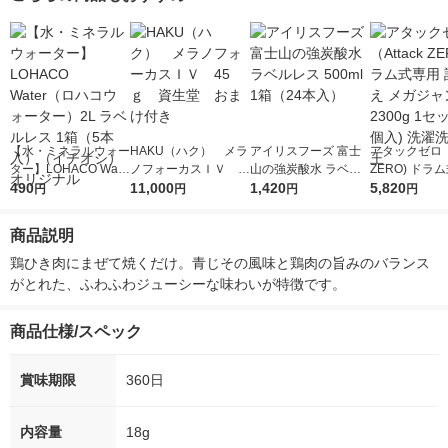
【水・ミネラルウォー
HAKU（ハク） メラ
アイリスフーズ 富士
アタックゼロ（A
ター】LOHACO Wate
ノフォーカスＩＶ 4
山の強炭酸水 ラベル
ZERO) ドラ
r（ロハコウォータ
490
5ｇ 資生堂 おまけ
11,000
レス 500ml 1箱（24
1,420
詰め替え メガ
5,820
円
円
円
円
ー）2L ラベルレス 1
付き
本入）
ボ 2300g 1
箱（5本入）（イチオ
個入) 洗濯洗剤
商品説明
シ） オリジナル
鶏ひき肉にまぜて焼くだけ。青じその風味と鶏肉の旨みのバランス
がとれた、ふわふわジューシーな味わいが特徴です。
商品仕様/スペック
賞味期限
360日
内容量
18g