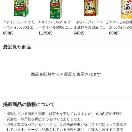
J-オイルミルズ オリ
J-オイルミルズ オリ
（紙パック） JOYL ご
JOYL こめ豊味
ーブオイル300g エキ
ーブオイル500g エキ
ま油好きの 純正ごま
油 60%) こめ油 ブレ
ストラバージン スペ
698
ストラバージン スペ
1,150
油 300g 1本 味の素 J-
640
ンド 味の素 J
698
円
円
円
円
イン産オリーブ100%
イン産オリーブ100%
オイルミルズ
ミルズ 900g 
1本（紙パック） JOY
1本（紙パック） JOY
本
最近見た商品
L
L
商品を閲覧すると履歴が表示されます
掲載商品の情報について
・
掲載している情報の精度には万全を期しておりますが、その内容の正確性、
安全性、有用性を保証するものではありません。
・
現在ご覧になっているページは、この商品を取り扱うストアによって運営さ
れています。ページに記載されている内容や商品、ご購入に関するご質問