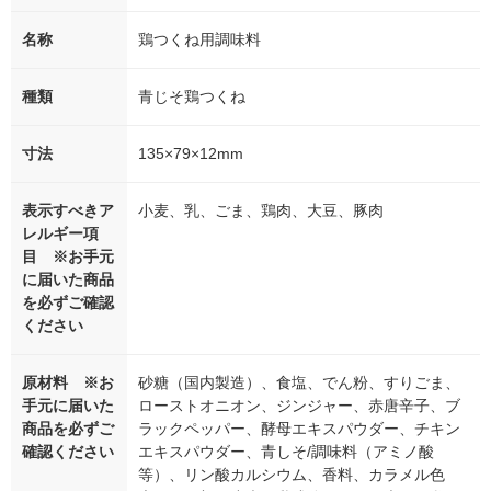
名称
鶏つくね用調味料
種類
青じそ鶏つくね
寸法
135×79×12mm
表示すべきア
小麦、乳、ごま、鶏肉、大豆、豚肉
レルギー項
目 ※お手元
に届いた商品
を必ずご確認
ください
原材料 ※お
砂糖（国内製造）、食塩、でん粉、すりごま、
手元に届いた
ローストオニオン、ジンジャー、赤唐辛子、ブ
商品を必ずご
ラックペッパー、酵母エキスパウダー、チキン
確認ください
エキスパウダー、青しそ/調味料（アミノ酸
等）、リン酸カルシウム、香料、カラメル色