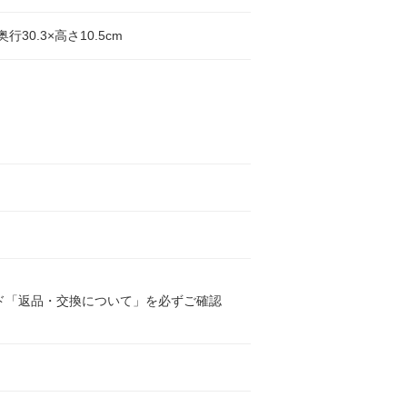
奥行30.3×高さ10.5cm
コ
コ
ド「返品・交換について」を必ずご確認