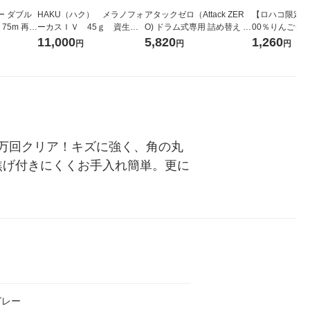
ー ダブル
HAKU（ハク） メラノフォ
アタックゼロ（Attack ZER
【ロハコ限定】
生
ーカスＩＶ 45ｇ 資生
O) ドラム式専用 詰め替え メ
00％りんごジュー
ィフラワー
堂 おまけ付き
ガジャンボ 2300g 1セット
箱（18本入）
11,000
5,820
1,260
円
円
円
パック12
（2個入) 洗濯洗剤 花王
【クイズ付き】
り
ク】（イチオシ
ル
0万回クリア！キズに強く、角の丸
焦げ付きにくくお手入れ簡単。更に
グレー