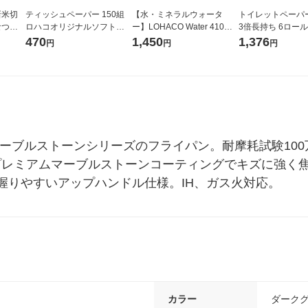
新米切
ティッシュペーパー 150組
【水・ミネラルウォータ
トイレットペーパ
なつぼ
ロハコオリジナルソフトパ
ー】LOHACO Water 410ml
3倍長持ち 6ロール 75m 再
令和7年産
ックティッシュ フィオナ オ
1箱（20本入）ラベルレス
紙配合 スコッテ
470
1,450
1,376
円
円
円
ル
リジナル 1セット（10個：
（イチオシ） オリジナル
パック 1セット（2
5個入×2パック） オリジナ
ロール入）花の香
ル
マーブルストーンシリーズのフライパン。耐摩耗試験10
プレミアムマーブルストーンコーティングでキズに強く
握りやすいアップハンドル仕様。IH、ガス火対応。
カラー
ダーク