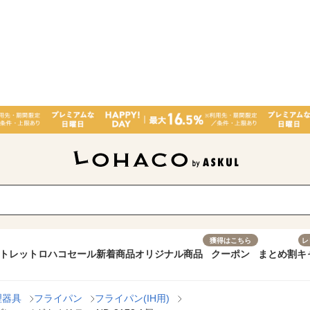
獲得はこちら
レ
トレット
ロハコセール
新着商品
オリジナル商品
クーポン
まとめ割
キ
理器具
フライパン
フライパン(IH用)