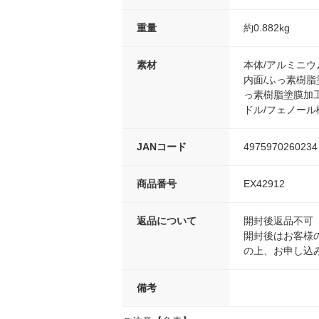
重量
約0.882kg
素材
本体/アルミニウ
内面/ふっ素樹脂
っ素樹脂塗膜加
ドル/フェノール
JANコード
4975970260234
商品番号
EX42912
返品について
開封後返品不可
開封後はお客様
の上、お申し込
備考