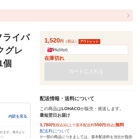
フライパ
1,520
円
（税込）
アウトレット
ークグレ
5
%
(68pt)
在庫切れ
1個
カートに入れる
配送情報・送料について
この商品は
LOHACO
が販売・発送します。
最短翌日お届け
内訳を見る
3,780
550
無料
円
(税込)以上で基本配送料
円
(税込)
配送料について
されます。表示より
い。
※
一部の商品につきましては、基本配送料を当社が負担