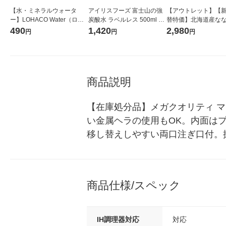
【水・ミネラルウォータ
アイリスフーズ 富士山の強
【アウトレット】【
ー】LOHACO Water（ロハ
炭酸水 ラベルレス 500ml 1
替特価】北海道産な
コウォーター）2L ラベルレ
箱（24本入）
し 無洗米 5kg 1袋 
490
1,420
2,980
円
円
円
ス 1箱（5本入）（イチオ
米 木徳神糧 オリジナ
シ） オリジナル
商品説明
【在庫処分品】メガクオリティ 
い金属ヘラの使用もOK。内面は
移し替えしやすい両口注ぎ口付。
商品仕様/スペック
IH調理器対応
対応