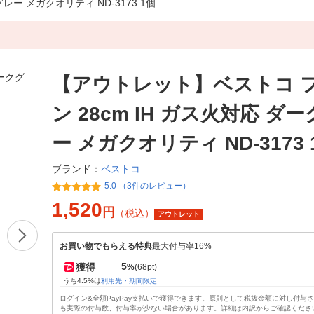
ー メガクオリティ ND-3173 1個
【アウトレット】ベストコ 
ン 28cm IH ガス火対応 ダ
ー メガクオリティ ND-3173 
ベストコ
ブランド：
5.0 （3件のレビュー）
1,520
円
（税込）
アウトレット
お買い物でもらえる特典
最大付与率16%
5
獲得
%
(68pt)
うち4.5%は
利用先・期間限定
ログイン&全額PayPay支払いで獲得できます。原則として税抜金額に対し付与
も実際の付与数、付与率が少ない場合があります。詳細は内訳からご確認くださ