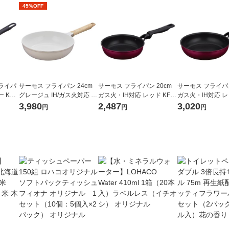
45%OFF
ライパ
サーモス フライパン 24cm
サーモス フライパン 20cm
サーモス フライパン
KFI-
グレージュ IH/ガス火対応 K
ガス火・IH対応 レッド KFM-
ガス火・IH対応 レッ
FO-024 GG 1個 深型設計 軽
020 R1個
026 R1個
3,980
2,487
3,020
円
円
円
量 フッ素化合物不使用