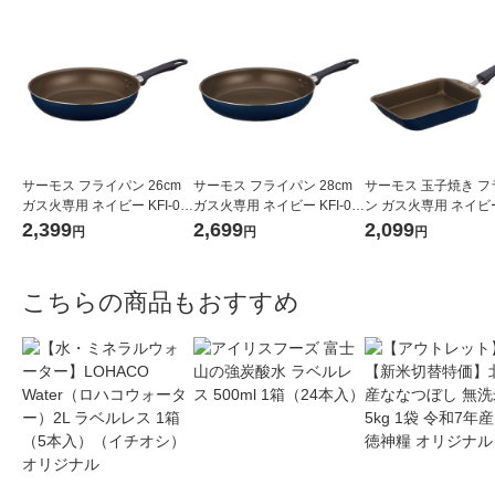
サーモス フライパン 26cm
サーモス フライパン 28cm
サーモス 玉子焼き フ
ガス火専用 ネイビー KFI-02
ガス火専用 ネイビー KFI-02
ン ガス火専用 ネイビー 
6 NVY 1個
8 NVY 1個
013E NVY 1個
2,399
2,699
2,099
円
円
円
こちらの商品もおすすめ