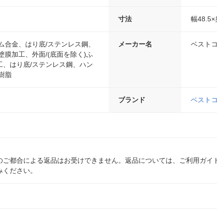
寸法
幅48.5×
ム合金、はり底/ステンレス鋼、
メーカー名
ベスト
塗膜加工、外面/(底面を除く)ふ
工、はり底/ステンレス鋼、ハン
樹脂
ブランド
ベスト
のご都合による返品はお受けできません。返品については、ご利用ガイ
みください。