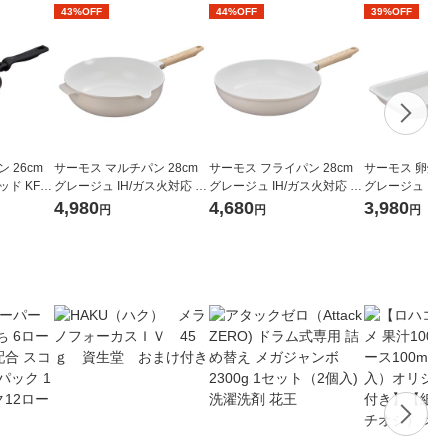
43%OFF
44%OFF
39%OFF
 26cm
サーモス マルチパン 28cm
サーモス フライパン 28cm
サーモス 卵焼
ド KFM-
グレージュ IH/ガス火対応 K
グレージュ IH/ガス火対応 K
グレージュ IH/
FOー028W GG1個 深型設計
FO-028 GG 1個 深型設計 軽
FO-013E GG
4,980
4,680
3,980
円
円
円
軽量 フッ素化合物不使用
量 フッ素化合物不使用
素化合物不使用